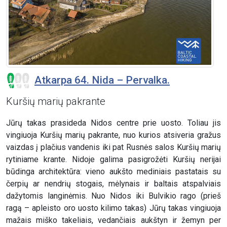
Atkarpa 64. Nida – Pervalka.
Kuršių marių pakrante
Jūrų takas prasideda Nidos centre prie uosto. Toliau jis
vingiuoja Kuršių marių pakrante, nuo kurios atsiveria gražus
vaizdas į plačius vandenis iki pat Rusnės salos Kuršių marių
rytiniame krante. Nidoje galima pasigrožėti Kuršių nerijai
būdinga architektūra: vieno aukšto mediniais pastatais su
čerpių ar nendrių stogais, mėlynais ir baltais atspalviais
dažytomis langinėmis. Nuo Nidos iki Bulvikio rago (prieš
ragą – apleisto oro uosto kilimo takas) Jūrų takas vingiuoja
mažais miško takeliais, vedančiais aukštyn ir žemyn per