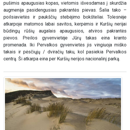
pušimis apaugusias kopas, vietomis išvesdamas į skurdžia
augmenija pasidengusias pakrantės pievas. Šalia tako –
poilsiavietės ir paukščių stebėjimo bokšteliai. Tolesnėje
atkarpoje matomos labai savitos, kerpėmis ir Kuršių nerijai
būdingų rūšių augalais apaugusios, atviros pakrantės
pievos. Preilos gyvenvietėje Jūrų takas eina kranto
promenada. Iki Pervalkos gyvenvietės jis vingiuoja miško
takais ir pėsčiųjų / dviračių taku, kol pasiekia Pervalkos
centrą. Ši atkarpa eina per Kuršių nerijos nacionalinį parką.