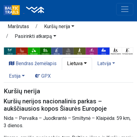
Maršrutas
Kuršių nerija
Pasirinkti atkarpą
Bendras žemėlapis
Lietuva
Latvija
Estija
GPX
Kuršių nerija
Kuršių nerijos nacionalinis parkas –
aukščiausios kopos Šiaurės Europoje
Nida – Pervalka – Juodkrantė – Smiltynė – Klaipėda: 59 km,
3 dienos.