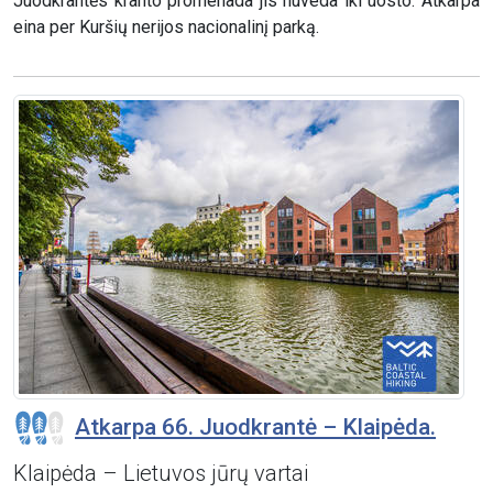
Juodkrantės kranto promenada jis nuveda iki uosto. Atkarpa
eina per Kuršių nerijos nacionalinį parką.
Atkarpa 66. Juodkrantė – Klaipėda.
Klaipėda – Lietuvos jūrų vartai