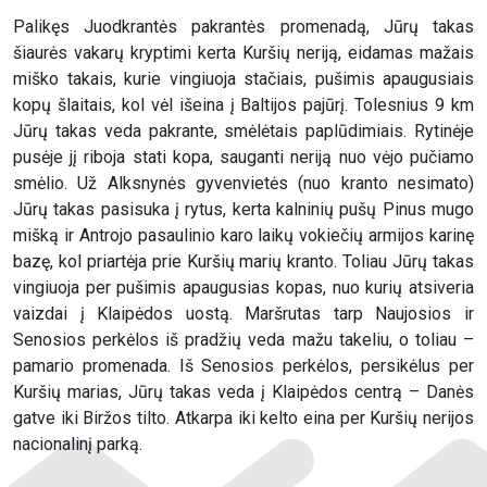
Palikęs Juodkrantės pakrantės promenadą, Jūrų takas
šiaurės vakarų kryptimi kerta Kuršių neriją, eidamas mažais
miško takais, kurie vingiuoja stačiais, pušimis apaugusiais
kopų šlaitais, kol vėl išeina į Baltijos pajūrį. Tolesnius 9 km
Jūrų takas veda pakrante, smėlėtais paplūdimiais. Rytinėje
pusėje jį riboja stati kopa, sauganti neriją nuo vėjo pučiamo
smėlio. Už Alksnynės gyvenvietės (nuo kranto nesimato)
Jūrų takas pasisuka į rytus, kerta kalninių pušų Pinus mugo
mišką ir Antrojo pasaulinio karo laikų vokiečių armijos karinę
bazę, kol priartėja prie Kuršių marių kranto. Toliau Jūrų takas
vingiuoja per pušimis apaugusias kopas, nuo kurių atsiveria
vaizdai į Klaipėdos uostą. Maršrutas tarp Naujosios ir
Senosios perkėlos iš pradžių veda mažu takeliu, o toliau –
pamario promenada. Iš Senosios perkėlos, persikėlus per
Kuršių marias, Jūrų takas veda į Klaipėdos centrą – Danės
gatve iki Biržos tilto. Atkarpa iki kelto eina per Kuršių nerijos
nacionalinį parką.