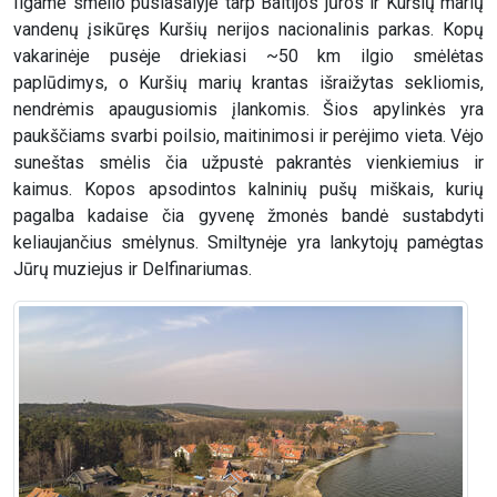
Ilgame smėlio pusiasalyje tarp Baltijos jūros ir Kuršių marių
vandenų įsikūręs Kuršių nerijos nacionalinis parkas. Kopų
vakarinėje pusėje driekiasi ~50 km ilgio smėlėtas
paplūdimys, o Kuršių marių krantas išraižytas sekliomis,
nendrėmis apaugusiomis įlankomis. Šios apylinkės yra
paukščiams svarbi poilsio, maitinimosi ir perėjimo vieta. Vėjo
suneštas smėlis čia užpustė pakrantės vienkiemius ir
kaimus. Kopos apsodintos kalninių pušų miškais, kurių
pagalba kadaise čia gyvenę žmonės bandė sustabdyti
keliaujančius smėlynus. Smiltynėje yra lankytojų pamėgtas
Jūrų muziejus ir Delfinariumas.