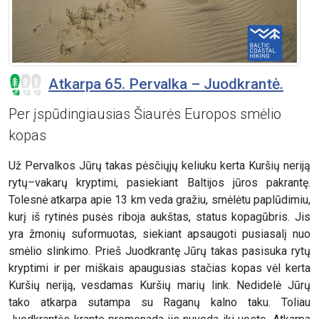
Atkarpa 65. Pervalka – Juodkrantė.
Per įspūdingiausias Šiaurės Europos smėlio
kopas
Už Pervalkos Jūrų takas pėsčiųjų keliuku kerta Kuršių neriją
rytų–vakarų kryptimi, pasiekiant Baltijos jūros pakrantę.
Tolesnė atkarpa apie 13 km veda gražiu, smėlėtu paplūdimiu,
kurį iš rytinės pusės riboja aukštas, status kopagūbris. Jis
yra žmonių suformuotas, siekiant apsaugoti pusiasalį nuo
smėlio slinkimo. Prieš Juodkrantę Jūrų takas pasisuka rytų
kryptimi ir per miškais apaugusias stačias kopas vėl kerta
Kuršių neriją, vesdamas Kuršių marių link. Nedidelė Jūrų
tako atkarpa sutampa su Raganų kalno taku. Toliau