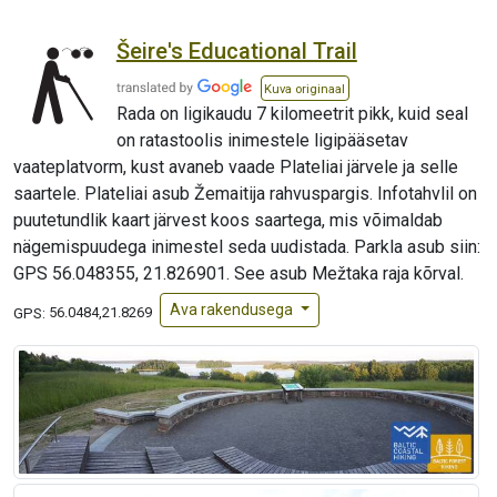
Šeire's Educational Trail
Kuva originaal
Rada on ligikaudu 7 kilomeetrit pikk, kuid seal
on ratastoolis inimestele ligipääsetav
vaateplatvorm, kust avaneb vaade Plateliai järvele ja selle
saartele. Plateliai asub Žemaitija rahvuspargis. Infotahvlil on
puutetundlik kaart järvest koos saartega, mis võimaldab
nägemispuudega inimestel seda uudistada. Parkla asub siin:
GPS 56.048355, 21.826901. See asub Mežtaka raja kõrval.
Ava rakendusega
GPS:
56.0484,21.8269