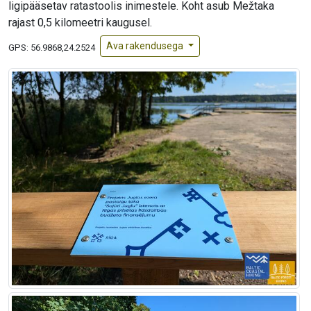
ligipääsetav ratastoolis inimestele. Koht asub Mežtaka
rajast 0,5 kilomeetri kaugusel.
Ava rakendusega
GPS:
56.9868,24.2524