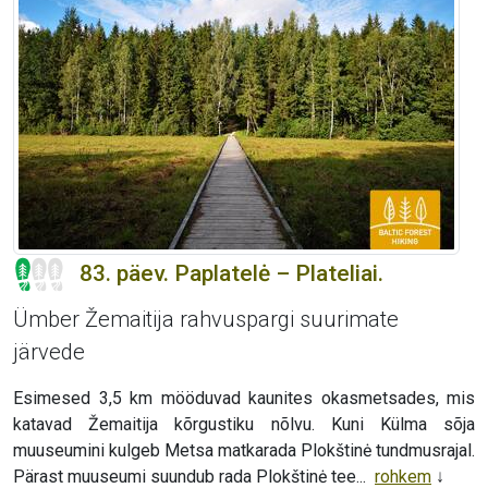
83. päev. Paplatelė – Plateliai.
Ümber Žemaitija rahvuspargi suurimate
järvede
Esimesed 3,5 km mööduvad kaunites okasmetsades, mis
katavad Žemaitija kõrgustiku nõlvu. Kuni Külma sõja
muuseumini kulgeb Metsa matkarada Plokštinė tundmusrajal.
Pärast muuseumi suundub rada Plokštinė tee...
rohkem