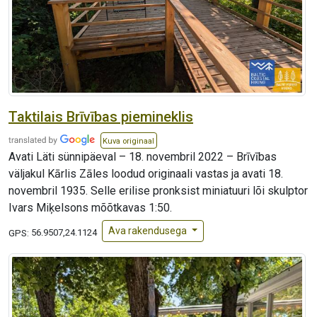
Taktilais Brīvības piemineklis
Kuva originaal
Avati Läti sünnipäeval – 18. novembril 2022 – Brīvības
väljakul Kārlis Zāles loodud originaali vastas ja avati 18.
novembril 1935. Selle erilise pronksist miniatuuri lõi skulptor
Ivars Miķelsons mõõtkavas 1:50.
Ava rakendusega
GPS:
56.9507,24.1124