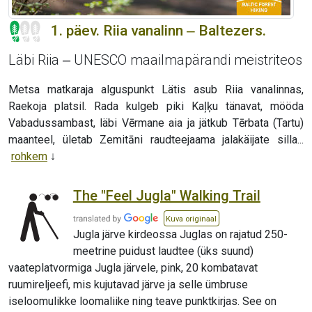
1. päev. Riia vanalinn ‒ Baltezers.
Läbi Riia ‒ UNESCO maailmapärandi meistriteos
Metsa matkaraja alguspunkt Lätis asub Riia vanalinnas,
Raekoja platsil. Rada kulgeb piki Kaļķu tänavat, mööda
Vabadussambast, läbi Vērmane aia ja jätkub Tērbata (Tartu)
maanteel, ületab Zemitāni raudteejaama jalakäijate silla...
rohkem
The "Feel Jugla" Walking Trail
Kuva originaal
Jugla järve kirdeossa Juglas on rajatud 250-
meetrine puidust laudtee (üks suund)
vaateplatvormiga Jugla järvele, pink, 20 kombatavat
ruumireljeefi, mis kujutavad järve ja selle ümbruse
iseloomulikke loomaliike ning teave punktkirjas. See on