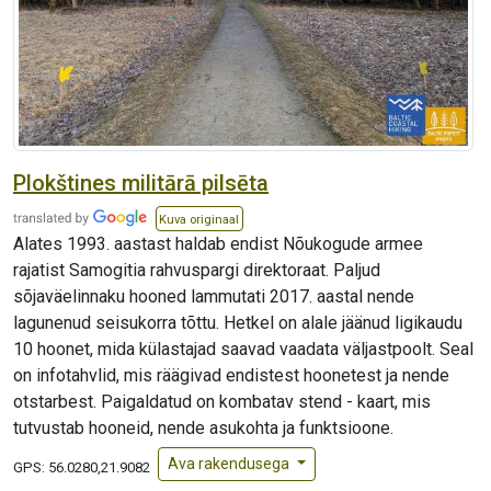
Plokštines militārā pilsēta
Kuva originaal
Alates 1993. aastast haldab endist Nõukogude armee
rajatist Samogitia rahvuspargi direktoraat. Paljud
sõjaväelinnaku hooned lammutati 2017. aastal nende
lagunenud seisukorra tõttu. Hetkel on alale jäänud ligikaudu
10 hoonet, mida külastajad saavad vaadata väljastpoolt. Seal
on infotahvlid, mis räägivad endistest hoonetest ja nende
otstarbest. Paigaldatud on kombatav stend - kaart, mis
tutvustab hooneid, nende asukohta ja funktsioone.
Ava rakendusega
GPS:
56.0280,21.9082