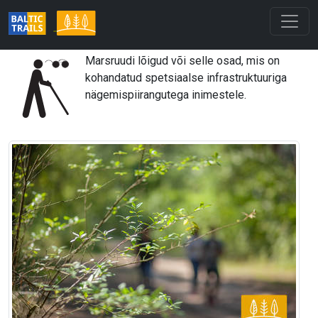
Marsruudi lõigud või selle osad, mis on
kohandatud spetsiaalse infrastruktuuriga
nägemispiirangutega inimestele.