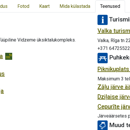
dus
Fotod
Kaart
Mida külastada
Teenused
Turismi
Valka turism
 Tüüpiline Vidzeme üksiktalukompleks.
Valka, Rīga tn 2
+371 64725522
ja
Puhkek
Piknikuplats
us
Maksimum 3 tel
Zāļu järve ä
ja
Dziļaise jär
Cepurīte jär
Järveäärsetes p
Muud t