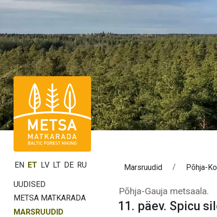
EN
ET
LV
LT
DE
RU
Marsruudid
Põhja-Ko
UUDISED
Päev 11. Spicu s
Põhja-Gauja metsaala.
METSA MATKARADA
11. päev. Spicu sil
MARSRUUDID