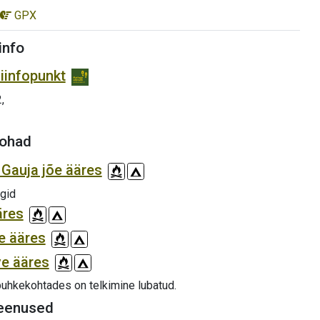
GPX
info
iinfopunkt
2,
ohad
 Gauja jõe ääres
gid
äres
ve ääres
ve ääres
uhkekohtades on telkimine lubatud.
eenused