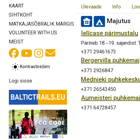
KAART
Ülevaade
Info
Loo
SIHTKOHT
Majutus
MATKAJASÕBRALIK MÄRGIS
Ielīcase pärimustalu
VOLUNTEER WITH US
MEIST
Pärineb 18.‒19. sajandist.
+371 29461673
Bergervilla puhkema
Kontrastirežiim
+371 2926847
Mednieki puhkekesk
Logi sisse
+371 26543450
Aumeisteri puhkema
+371 64728457