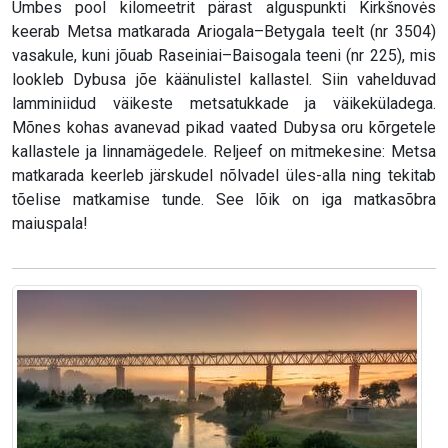
Umbes pool kilomeetrit pärast alguspunkti Kirkšnovės
keerab Metsa matkarada Ariogala–Betygala teelt (nr 3504)
vasakule, kuni jõuab Raseiniai–Baisogala teeni (nr 225), mis
lookleb Dybusa jõe käänulistel kallastel. Siin vahelduvad
lamminiidud väikeste metsatukkade ja väikeküladega.
Mõnes kohas avanevad pikad vaated Dubysa oru kõrgetele
kallastele ja linnamägedele. Reljeef on mitmekesine: Metsa
matkarada keerleb järskudel nõlvadel üles-alla ning tekitab
tõelise matkamise tunde. See lõik on iga matkasõbra
maiuspala!