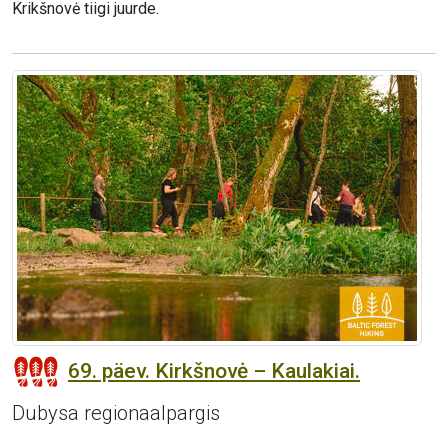
Krikšnovė tiigi juurde.
69. päev. Kirkšnovė – Kaulakiai.
Dubysa regionaalpargis