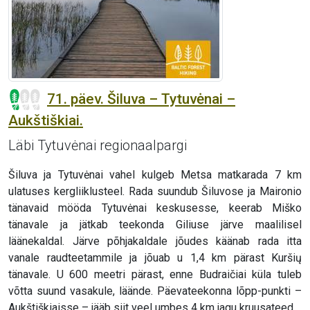
71. päev. Šiluva – Tytuvėnai –
Aukštiškiai.
Läbi Tytuvėnai regionaalpargi
Šiluva ja Tytuvėnai vahel kulgeb Metsa matkarada 7 km
ulatuses kergliiklusteel. Rada suundub Šiluvose ja Maironio
tänavaid mööda Tytuvėnai keskusesse, keerab Miško
tänavale ja jätkab teekonda Giliuse järve maalilisel
läänekaldal. Järve põhjakaldale jõudes käänab rada itta
vanale raudteetammile ja jõuab u 1,4 km pärast Kuršių
tänavale. U 600 meetri pärast, enne Budraičiai küla tuleb
võtta suund vasakule, läände. Päevateekonna lõpp-punkti –
Aukštiškiaisse – jääb siit veel umbes 4 km jagu kruusateed.