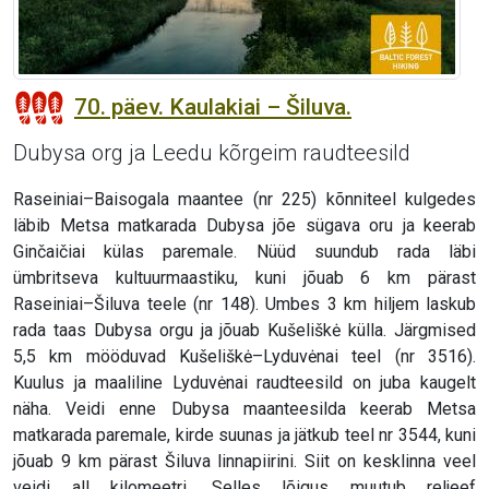
70. päev. Kaulakiai – Šiluva.
Dubysa org ja Leedu kõrgeim raudteesild
Raseiniai–Baisogala maantee (nr 225) kõnniteel kulgedes
läbib Metsa matkarada Dubysa jõe sügava oru ja keerab
Ginčaičiai külas paremale. Nüüd suundub rada läbi
ümbritseva kultuurmaastiku, kuni jõuab 6 km pärast
Raseiniai–Šiluva teele (nr 148). Umbes 3 km hiljem laskub
rada taas Dubysa orgu ja jõuab Kušeliškė külla. Järgmised
5,5 km mööduvad Kušeliškė–Lyduvėnai teel (nr 3516).
Kuulus ja maaliline Lyduvėnai raudteesild on juba kaugelt
näha. Veidi enne Dubysa maanteesilda keerab Metsa
matkarada paremale, kirde suunas ja jätkub teel nr 3544, kuni
jõuab 9 km pärast Šiluva linnapiirini. Siit on kesklinna veel
veidi all kilomeetri. Selles lõigus muutub reljeef