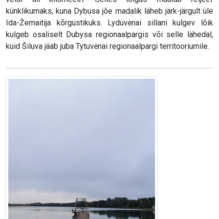
künklikumaks, kuna Dybusa jõe madalik läheb järk-järgult üle
Ida-Žemaitija kõrgustikuks. Lyduvėnai sillani kulgev lõik
kulgeb osaliselt Dubysa regionaalpargis või selle lähedal,
kuid Šiluva jääb juba Tytuvėnai regionaalpargi territooriumile.