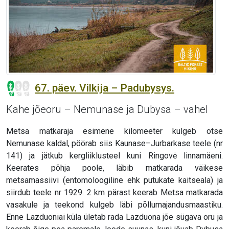
67. päev. Vilkija – Padubysys.
Kahe jõeoru – Nemunase ja Dubysa – vahel
Metsa matkaraja esimene kilomeeter kulgeb otse
Nemunase kaldal, pöörab siis Kaunase–Jurbarkase teele (nr
141) ja jätkub kergliiklusteel kuni Ringovė linnamäeni.
Keerates põhja poole, läbib matkarada väikese
metsamassiivi (entomoloogiline ehk putukate kaitseala) ja
siirdub teele nr 1929. 2 km pärast keerab Metsa matkarada
vasakule ja teekond kulgeb läbi põllumajandusmaastiku.
Enne Lazduoniai küla ületab rada Lazduona jõe sügava oru ja