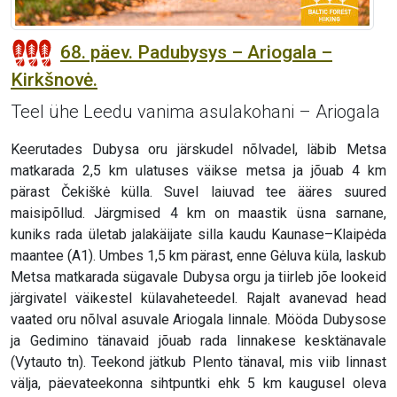
68. päev. Padubysys – Ariogala –
Kirkšnovė.
Teel ühe Leedu vanima asulakohani – Ariogala
Keerutades Dubysa oru järskudel nõlvadel, läbib Metsa
matkarada 2,5 km ulatuses väikse metsa ja jõuab 4 km
pärast Čekiškė külla. Suvel laiuvad tee ääres suured
maisipõllud. Järgmised 4 km on maastik üsna sarnane,
kuniks rada ületab jalakäijate silla kaudu Kaunase–Klaipėda
maantee (A1). Umbes 1,5 km pärast, enne Gėluva küla, laskub
Metsa matkarada sügavale Dubysa orgu ja tiirleb jõe lookeid
järgivatel väikestel külavaheteedel. Rajalt avanevad head
vaated oru nõlval asuvale Ariogala linnale. Mööda Dubysose
ja Gedimino tänavaid jõuab rada linnakese kesktänavale
(Vytauto tn). Teekond jätkub Plento tänaval, mis viib linnast
välja, päevateekonna sihtpuntki ehk 5 km kaugusel oleva