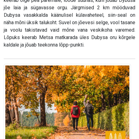
keerab õige pea paremale, loode suunas, kuni jõuab Dybusa
jõe laia ja sügavasse orgu. Järgmised 2 km mööduvad
Dubysa vasakkalda käänulisel külavaheteel, siin-seal on
näha mõni üksik talukoht. Suvel on jõevesi selge, vool tasane
ja voolu takistavad vaid mõne vana veskikoha varemed.
Lõpuks keerab Metsa matkarada üles Dubysa oru kõrgele
kaldale ja jõuab teekonna lõpp-punkti.