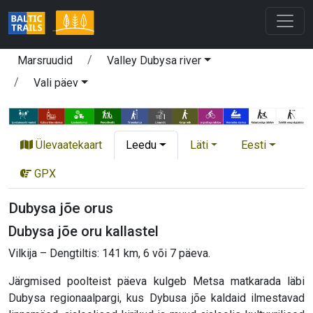
Marsruudid
Valley Dubysa river
Vali päev
Ülevaatekaart
Leedu
Läti
Eesti
GPX
Dubysa jõe orus
Dubysa jõe oru kallastel
Vilkija – Dengtiltis: 141 km, 6 või 7 päeva.
Järgmised poolteist päeva kulgeb Metsa matkarada läbi
Dubysa regionaalpargi, kus Dybusa jõe kaldaid ilmestavad