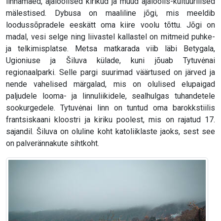
linnamäed, ajaloolised kirikud ja muud ajaloolis-kultuurilised
mälestised. Dybusa on maaliline jõgi, mis meeldib
loodussõpradele eeskätt oma kiire voolu tõttu. Jõgi on
madal, vesi selge ning liivastel kallastel on mitmeid puhke-
ja telkimisplatse. Metsa matkarada viib läbi Betygala,
Ugioniuse ja Šiluva külade, kuni jõuab Tytuvėnai
regionaalparki. Selle pargi suurimad väärtused on järved ja
nende vahelised märgalad, mis on olulised elupaigad
paljudele looma- ja linnuliikidele, sealhulgas tuhandetele
sookurgedele. Tytuvėnai linn on tuntud oma barokkstiilis
frantsiskaani kloostri ja kiriku poolest, mis on rajatud 17.
sajandil. Šiluva on oluline koht katoliiklaste jaoks, sest see
on palverännakute sihtkoht.