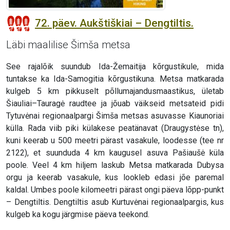
72. päev. Aukštiškiai – Dengtiltis.
Läbi maalilise Šimša metsa
See rajalõik suundub Ida-Žemaitija kõrgustikule, mida
tuntakse ka Ida-Samogitia kõrgustikuna. Metsa matkarada
kulgeb 5 km pikkuselt põllumajandusmaastikus, ületab
Šiauliai–Tauragė raudtee ja jõuab väikseid metsateid pidi
Tytuvėnai regionaalpargi Šimša metsas asuvasse Kiaunoriai
külla. Rada viib piki külakese peatänavat (Draugystėse tn),
kuni keerab u 500 meetri pärast vasakule, loodesse (tee nr
2122), et suunduda 4 km kaugusel asuva Pašiaušė küla
poole. Veel 4 km hiljem laskub Metsa matkarada Dubysa
orgu ja keerab vasakule, kus lookleb edasi jõe paremal
kaldal. Umbes poole kilomeetri pärast ongi päeva lõpp-punkt
– Dengtiltis. Dengtiltis asub Kurtuvėnai regionaalpargis, kus
kulgeb ka kogu järgmise päeva teekond.