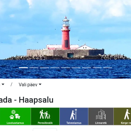
u
Vali päev
ada - Haapsalu