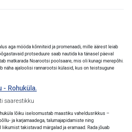
us aga mööda kõnniteid ja promenaadi, mille äärest leiab
õõgastavaid protseduure saab nautida ka tänasel päeval
tab matkarada Noarootsi poolsaare, mis oli kunagi merepõhi.
 näha ajaloolisi rannarootsi külasid, kus on teistsugune
u - Rohuküla.
i saarestikku
ohuküla lõiku iseloomustab maastiku vaheldusrikkus –
õllu- ja karjamaadega, talumajapidamiste ning
ul liikumist takistavad märgalad ja eramaad. Rada jõuab