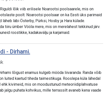
iguldi lõik viib erilisele Noarootsi poolsaarele, mis on
ootslaste poolt. Noarootsi poolsaar on ka Eesti üks parimaid
d läheb läbi Österby, Pürksi, Hosby ja Hara külade.
a tiiru ümber Vööla mere, mis on merelahest tekkinud järv.
neid roostikke, kadakavälju ja karjamaid.
di - Dirhami.
ik
Dirhami lõigust enamus kulgeb mööda liivaranda. Randa võib
i on luited kaetud tiheda taimestikuga. Rooslepa küla lähedal
d ehk kivimeid, mis on moodustunud meteoriidiplahvatuse
ab jalgu puhata kohvikus, mille terrassilt avaneb kena vaade