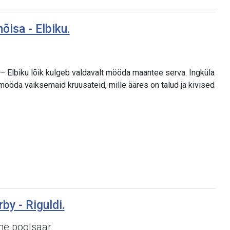
õisa - Elbiku.
 Elbiku lõik kulgeb valdavalt mööda maantee serva. Ingküla
mööda väiksemaid kruusateid, mille ääres on talud ja kivised
by - Riguldi.
ne poolsaar