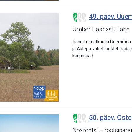
49. päev. Uuem
Ümber Haapsalu lahe
Ranniku matkaraja Uuemõisa –
ja Aulepa vahel lookleb rada 
karjamaad.
50. päev. Öster
Noarootsi – rootsipära