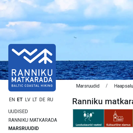
Marsruudid
Haapsal
Ranniku matkar
EN
ET
LV
LT
DE
RU
UUDISED
RANNIKU MATKARADA
MARSRUUDID