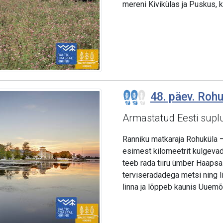
mereni Kivikülas ja Puskus, 
48. päev. Roh
Armastatud Eesti supl
Ranniku matkaraja Rohuküla 
esimest kilomeetrit kulgeva
teeb rada tiiru ümber Haapsa
terviseradadega metsi ning l
linna ja lõppeb kaunis Uuemõ