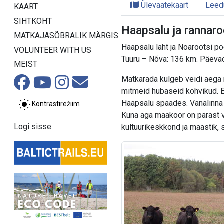
Ülevaatekaart
Leed
KAART
SIHTKOHT
Haapsalu ja rannaro
MATKAJASÕBRALIK MÄRGIS
Haapsalu laht ja Noarootsi p
VOLUNTEER WITH US
Tuuru – Nõva: 136 km. Päeva
MEIST
Matkarada kulgeb veidi aega 
mitmeid hubaseid kohvikud. E
Haapsalu spaades. Vanalinna 
Kontrastirežiim
Kuna aga maakoor on pärast vi
Logi sisse
kultuurikeskkond ja maastik, 