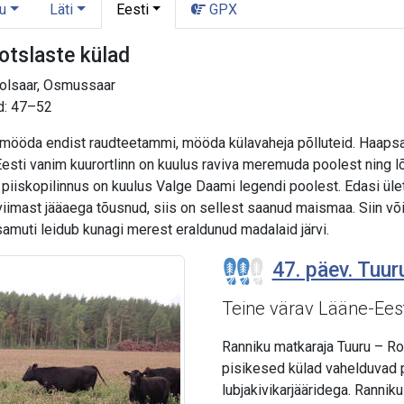
u
Läti
Eesti
GPX
otslaste külad
oolsaar, Osmussaar
d: 47–52
mööda endist raudteetammi, mööda külavaheja põlluteid. Haapsal
esti vanim kuurortlinn on kuulus raviva meremuda poolest ning l
piiskopilinnus on kuulus Valge Daami legendi poolest. Edasi üle
imast jääaega tõusnud, siis on sellest saanud maismaa. Siin võib
samuti leidub kunagi merest eraldunud madalaid järvi.
47. päev. Tuur
Teine värav Lääne-Eest
Ranniku matkaraja Tuuru – R
pisikesed külad vahelduvad p
lubjakivikarjääridega. Rannik