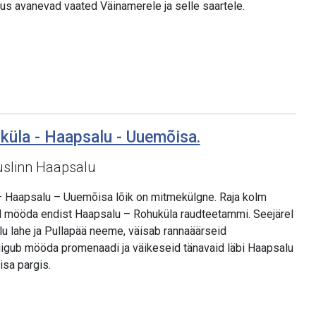
kus avanevad vaated Väinamerele ja selle saartele.
uküla - Haapsalu - Uuemõisa.
uslinn Haapsalu
– Haapsalu – Uuemõisa lõik on mitmekülgne. Raja kolm
d mööda endist Haapsalu – Rohuküla raudteetammi. Seejärel
lu lahe ja Pullapää neeme, väisab rannaäärseid
iigub mööda promenaadi ja väikeseid tänavaid läbi Haapsalu
isa pargis.