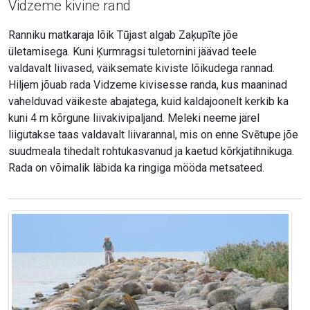
Vidzeme kivine rand
Ranniku matkaraja lõik Tūjast algab Zaķupīte jõe
ületamisega. Kuni Ķurmragsi tuletornini jäävad teele
valdavalt liivased, väiksemate kiviste lõikudega rannad.
Hiljem jõuab rada Vidzeme kivisesse randa, kus maaninad
vahelduvad väikeste abajatega, kuid kaldajoonelt kerkib ka
kuni 4 m kõrgune liivakivipaljand. Meleki neeme järel
liigutakse taas valdavalt liivarannal, mis on enne Svētupe jõe
suudmeala tihedalt rohtukasvanud ja kaetud kõrkjatihnikuga.
Rada on võimalik läbida ka ringiga mööda metsateed.