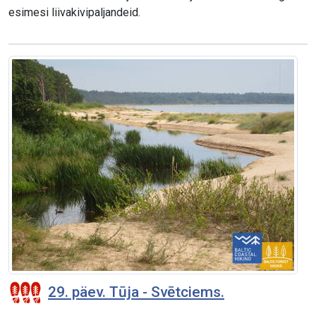
esimesi liivakivipaljandeid.
29. päev. Tūja - Svētciems.