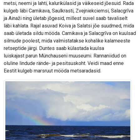
metsi, neemi ja lahti, kalurikülasid ja väikeseid jõesuid. Rada
kulgeb läbi Carnikava, Saulkrasti, Zvejniekciemsi, Salacgrīva
ja Ainaži ning ületab jõgesid, millest suvel saab tavaliselt
läbi kahlata. Rajal asuvad Koiva ja Salatsi jõe suudmed, mida
saab ületada sildu mööda. Carnikava ja Salacgrīva on kuulsad
silmude poolest, mida valmistatakse kohalike kalameeste
retseptide järgi. Duntes saab külastada kuulsa
luiskajast parun Münchauseni muuseumi. Rannaniidud on
oluline lindude rände- ja pesitsuskoht. Veidi maad enne
Eestit kulgeb marsruut mööda metsaradasid.