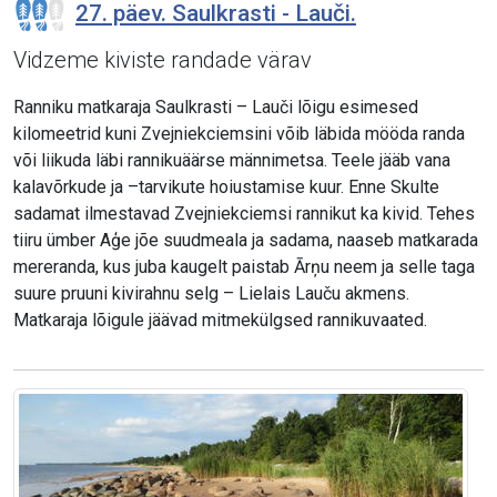
27. päev. Saulkrasti - Lauči.
Vidzeme kiviste randade värav
Ranniku matkaraja Saulkrasti – Lauči lõigu esimesed
kilomeetrid kuni Zvejniekciemsini võib läbida mööda randa
või liikuda läbi rannikuäärse männimetsa. Teele jääb vana
kalavõrkude ja –tarvikute hoiustamise kuur. Enne Skulte
sadamat ilmestavad Zvejniekciemsi rannikut ka kivid. Tehes
tiiru ümber Aģe jõe suudmeala ja sadama, naaseb matkarada
mereranda, kus juba kaugelt paistab Ārņu neem ja selle taga
suure pruuni kivirahnu selg – Lielais Lauču akmens.
Matkaraja lõigule jäävad mitmekülgsed rannikuvaated.