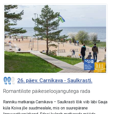
26. päev. Carnikava - Saulkrasti.
Romantiliste päikeseloojangutega rada
Ranniku matkaraja Carnikava – Saulkrasti lõik viib läbi Gauja
küla Koiva jõe suudmealale, mis on suurepärane