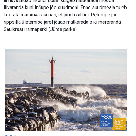
linnuvaatluspiirkond. Edasi kulgeb matkarada mööda
liivaranda kuni Inčupe jõe suudmeni. Enne suudmeala tuleb
keerata maismaa suunas, et jõuda sillani. Pēterupe jõe
rippsilla ületamise järel jõuab matkarada piki mereranda
Saulkrasti rannaparki (Jūras parks).