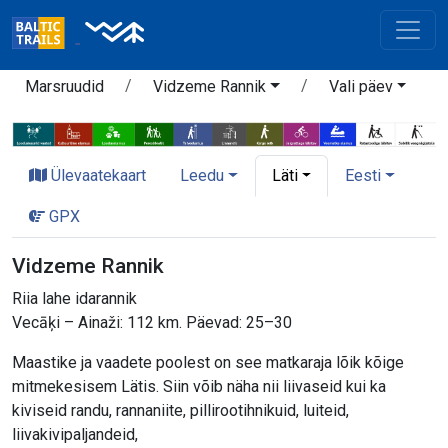
Marsruudid
Vidzeme Rannik
Vali päev
Ülevaatekaart
Leedu
Läti
Eesti
GPX
Vidzeme Rannik
Riia lahe idarannik
Vecāķi – Ainaži: 112 km. Päevad: 25–30
Maastike ja vaadete poolest on see matkaraja lõik kõige
mitmekesisem Lätis. Siin võib näha nii liivaseid kui ka
kiviseid randu, rannaniite, pillirootihnikuid, luiteid,
liivakivipaljandeid,