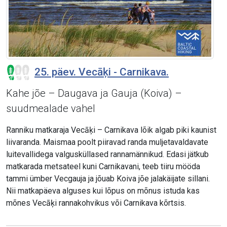
25. päev. Vecāķi - Carnikava.
Kahe jõe – Daugava ja Gauja (Koiva) –
suudmealade vahel
Ranniku matkaraja Vecāķi – Carnikava lõik algab piki kaunist
liivaranda. Maismaa poolt piiravad randa muljetavaldavate
luitevallidega valgusküllased rannamännikud. Edasi jätkub
matkarada metsateel kuni Carnikavani, teeb tiiru mööda
tammi ümber Vecgauja ja jõuab Koiva jõe jalakäijate sillani.
Nii matkapäeva alguses kui lõpus on mõnus istuda kas
mõnes Vecāķi rannakohvikus või Carnikava kõrtsis.