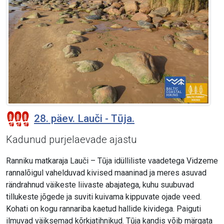
28. päev. Lauči - Tūja.
Kadunud purjelaevade ajastu
Ranniku matkaraja Lauči – Tūja idülliliste vaadetega Vidzeme
rannalõigul vahelduvad kivised maaninad ja meres asuvad
rändrahnud väikeste liivaste abajatega, kuhu suubuvad
tillukeste jõgede ja suviti kuivama kippuvate ojade veed.
Kohati on kogu rannariba kaetud hallide kividega. Paiguti
ilmuvad väiksemad kõrkjatihnikud. Tūja kandis võib märgata