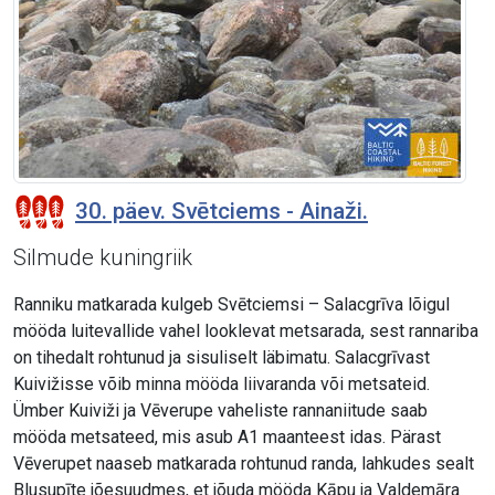
30. päev. Svētciems - Ainaži.
Silmude kuningriik
Ranniku matkarada kulgeb Svētciemsi – Salacgrīva lõigul
mööda luitevallide vahel looklevat metsarada, sest rannariba
on tihedalt rohtunud ja sisuliselt läbimatu. Salacgrīvast
Kuivižisse võib minna mööda liivaranda või metsateid.
Ümber Kuiviži ja Vēverupe vaheliste rannaniitude saab
mööda metsateed, mis asub A1 maanteest idas. Pärast
Vēverupet naaseb matkarada rohtunud randa, lahkudes sealt
Blusupīte jõesuudmes, et jõuda mööda Kāpu ja Valdemāra