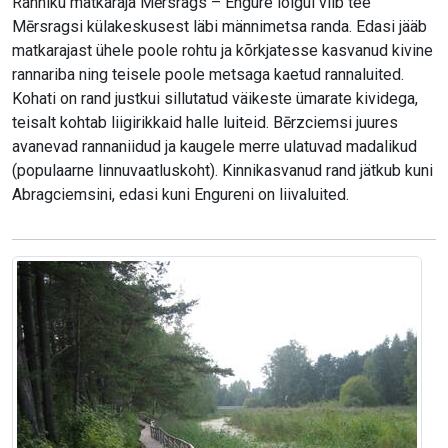
Ranniku matkaraja Mērsrags – Engure lõigul viib tee
Mērsragsi külakeskusest läbi männimetsa randa. Edasi jääb
matkarajast ühele poole rohtu ja kõrkjatesse kasvanud kivine
rannariba ning teisele poole metsaga kaetud rannaluited.
Kohati on rand justkui sillutatud väikeste ümarate kividega,
teisalt kohtab liigirikkaid halle luiteid. Bērzciemsi juures
avanevad rannaniidud ja kaugele merre ulatuvad madalikud
(populaarne linnuvaatluskoht). Kinnikasvanud rand jätkub kuni
Abragciemsini, edasi kuni Engureni on liivaluited.