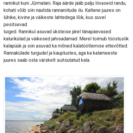
rannikut kuni Jūrmalani. Raja äärde jääb palju liivaseid randu,
kohati võib siin nautida rannaniitude ilu. Kaltene juures on
lühike, kivine ja väikeste lahtedega lõik, kus suvel
pesitsevad
luiged. Rannikul asuvad üksteise järel tänapäevased
kalurikülad ja väikesed jahisadamad. Merel toimub tööstuslik
kalapüük ja siin asuvad ka mõned kalatöötlemise ettevõtted.
Rannakülade turgudel ja kauplustes, aga ka kalameeste
juures saab osta värskelt suitsutatud kala.