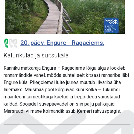
20. päev. Engure - Ragaciems.
Kalurikülad ja suitsukala
Ranniku matkaraja Engure – Ragaciems lõigu algus lookleb
rannamändide vahel, mööda suhteliselt kitsast rannariba läbi
Engure küla. Plieņciemsi luite juures muutub liivariba üha
laiemaks. Maismaa pool kõrguvad kuni Kolka – Tukumsi
maanteeni taimestikuga kaetud ja treppidega varustatud
kaldad. Soojadel suvepäevadel on siin palju puhkajaid.
Marsruudi viimane kolmandik asub Ķemeri rahvuspargis.