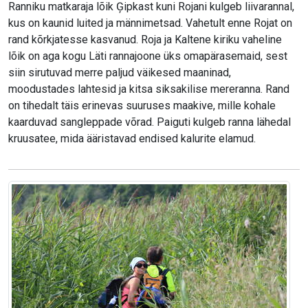
Ranniku matkaraja lõik Ģipkast kuni Rojani kulgeb liivarannal,
kus on kaunid luited ja männimetsad. Vahetult enne Rojat on
rand kõrkjatesse kasvanud. Roja ja Kaltene kiriku vaheline
lõik on aga kogu Läti rannajoone üks omapärasemaid, sest
siin sirutuvad merre paljud väikesed maaninad,
moodustades lahtesid ja kitsa siksakilise mereranna. Rand
on tihedalt täis erinevas suuruses maakive, mille kohale
kaarduvad sangleppade võrad. Paiguti kulgeb ranna lähedal
kruusatee, mida ääristavad endised kalurite elamud.