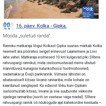
16. päev. Kolka - Ģipka.
Mööda „suletud randa“
Ranniku matkaraja lõigul Kolkast Ģipka suunas märkab Kolka
neemelt ära pöörates selget erinevust Läänemere ja Liivi
lahe vahel. Matkaraja esimesed 10 km kulgevad piki Slītere
rahvuspargi rannikut, mida iseloomustavad merre uhutud
männitüved, kunagise kalurikolhoosi tootmishooned,
sadamakai ja Ēvaži pankrannik. Viimase lähistel on
ebatavaliselt kitsas liivane rannariba, mille kohale on
kaardunud sanglepad. Ka edasist lõiku kuni Ģipkani
iseloomustab kitsas, liivane ja siia suubuvate väikeste
ojadega rannariba (suviti on veetase väga madal). Slītere
rahvuspargi rannik oli nõukogude ajal kahekordne keeluala –