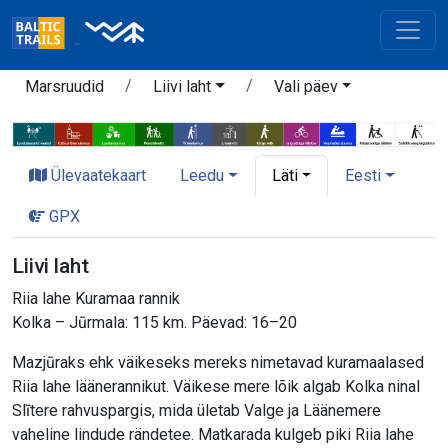
Marsruudid
Liivi laht
Vali päev
Ülevaatekaart
Leedu
Läti
Eesti
GPX
Liivi laht
Riia lahe Kuramaa rannik
Kolka – Jūrmala: 115 km. Päevad: 16–20
Mazjūraks ehk väikeseks mereks nimetavad kuramaalased
Riia lahe läänerannikut. Väikese mere lõik algab Kolka ninal
Slītere rahvuspargis, mida ületab Valge ja Läänemere
vaheline lindude rändetee. Matkarada kulgeb piki Riia lahe