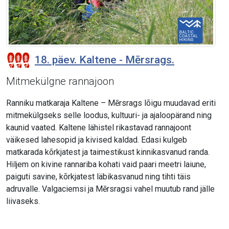
18. päev. Kaltene - Mērsrags.
Mitmekülgne rannajoon
Ranniku matkaraja Kaltene – Mērsrags lõigu muudavad eriti
mitmekülgseks selle loodus, kultuuri- ja ajaloopärand ning
kaunid vaated. Kaltene lähistel rikastavad rannajoont
väikesed lahesopid ja kivised kaldad. Edasi kulgeb
matkarada kõrkjatest ja taimestikust kinnikasvanud randa.
Hiljem on kivine rannariba kohati vaid paari meetri laiune,
paiguti savine, kõrkjatest läbikasvanud ning tihti täis
adruvalle. Valgaciemsi ja Mērsragsi vahel muutub rand jälle
liivaseks.