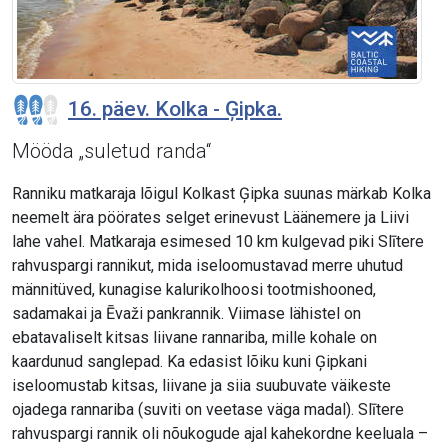
16. päev. Kolka - Ģipka.
Mööda „suletud randa“
Ranniku matkaraja lõigul Kolkast Ģipka suunas märkab Kolka
neemelt ära pöörates selget erinevust Läänemere ja Liivi
lahe vahel. Matkaraja esimesed 10 km kulgevad piki Slītere
rahvuspargi rannikut, mida iseloomustavad merre uhutud
männitüved, kunagise kalurikolhoosi tootmishooned,
sadamakai ja Ēvaži pankrannik. Viimase lähistel on
ebatavaliselt kitsas liivane rannariba, mille kohale on
kaardunud sanglepad. Ka edasist lõiku kuni Ģipkani
iseloomustab kitsas, liivane ja siia suubuvate väikeste
ojadega rannariba (suviti on veetase väga madal). Slītere
rahvuspargi rannik oli nõukogude ajal kahekordne keeluala –