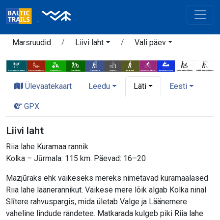
Marsruudid
Liivi laht
Vali päev
Ülevaatekaart
Leedu
Läti
Eesti
GPX
Liivi laht
Riia lahe Kuramaa rannik
Kolka – Jūrmala: 115 km. Päevad: 16–20
Mazjūraks ehk väikeseks mereks nimetavad kuramaalased
Riia lahe läänerannikut. Väikese mere lõik algab Kolka ninal
Slītere rahvuspargis, mida ületab Valge ja Läänemere
vaheline lindude rändetee. Matkarada kulgeb piki Riia lahe