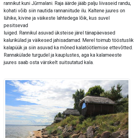
rannikut kuni Jūrmalani. Raja äärde jääb palju liivaseid randu,
kohati võib siin nautida rannaniitude ilu. Kaltene juures on
lühike, kivine ja väikeste lahtedega lõik, kus suvel
pesitsevad
luiged. Rannikul asuvad üksteise järel tänapäevased
kalurikülad ja väikesed jahisadamad. Merel toimub tööstuslik
kalapüük ja siin asuvad ka mõned kalatöötlemise ettevõtted.
Rannakülade turgudel ja kauplustes, aga ka kalameeste
juures saab osta värskelt suitsutatud kala.