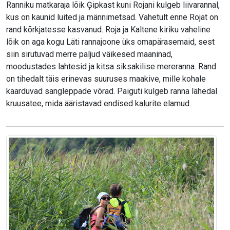
Ranniku matkaraja lõik Ģipkast kuni Rojani kulgeb liivarannal,
kus on kaunid luited ja männimetsad. Vahetult enne Rojat on
rand kõrkjatesse kasvanud. Roja ja Kaltene kiriku vaheline
lõik on aga kogu Läti rannajoone üks omapärasemaid, sest
siin sirutuvad merre paljud väikesed maaninad,
moodustades lahtesid ja kitsa siksakilise mereranna. Rand
on tihedalt täis erinevas suuruses maakive, mille kohale
kaarduvad sangleppade võrad. Paiguti kulgeb ranna lähedal
kruusatee, mida ääristavad endised kalurite elamud.