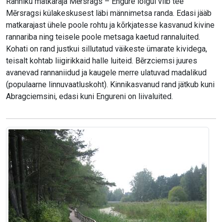
Ranniku matkaraja Mērsrags – Engure lõigul viib tee
Mērsragsi külakeskusest läbi männimetsa randa. Edasi jääb
matkarajast ühele poole rohtu ja kõrkjatesse kasvanud kivine
rannariba ning teisele poole metsaga kaetud rannaluited.
Kohati on rand justkui sillutatud väikeste ümarate kividega,
teisalt kohtab liigirikkaid halle luiteid. Bērzciemsi juures
avanevad rannaniidud ja kaugele merre ulatuvad madalikud
(populaarne linnuvaatluskoht). Kinnikasvanud rand jätkub kuni
Abragciemsini, edasi kuni Engureni on liivaluited.