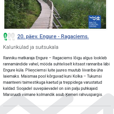
20. päev. Engure - Ragaciems.
Kalurikülad ja suitsukala
Ranniku matkaraja Engure – Ragaciems lõigu algus lookleb
rannamändide vahel, mööda suhteliselt kitsast rannariba läbi
Engure küla. Plieņciemsi luite juures muutub liivariba üha
laiemaks. Maismaa pool kõrguvad kuni Kolka – Tukumsi
maanteeni taimestikuga kaetud ja treppidega varustatud
kaldad. Soojadel suvepäevadel on siin palju puhkajaid.
Marsruudi viimane kolmandik asub Ķemeri rahvuspargis.