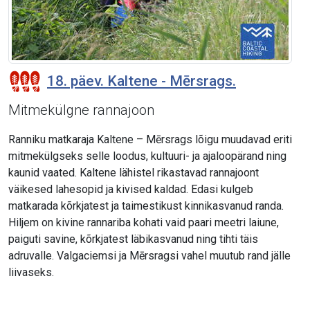
18. päev. Kaltene - Mērsrags.
Mitmekülgne rannajoon
Ranniku matkaraja Kaltene – Mērsrags lõigu muudavad eriti
mitmekülgseks selle loodus, kultuuri- ja ajaloopärand ning
kaunid vaated. Kaltene lähistel rikastavad rannajoont
väikesed lahesopid ja kivised kaldad. Edasi kulgeb
matkarada kõrkjatest ja taimestikust kinnikasvanud randa.
Hiljem on kivine rannariba kohati vaid paari meetri laiune,
paiguti savine, kõrkjatest läbikasvanud ning tihti täis
adruvalle. Valgaciemsi ja Mērsragsi vahel muutub rand jälle
liivaseks.