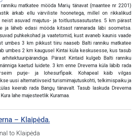
 ranniku matkatee mööda Marių tänavat (maantee nr 2201)
tik ärkab ellu värviliste hoonetega, millel on rikkalikud
neist asuvad majutus- ja toitlustusasutustes. 5 km pärast
e ja läheb edasi mööda kitsast rannarada läbi soometsa.
vad puhkekohad ja vaatetornid, kust avaneb kaunis vaade
ast umbes 3 km pikkust tiiru naaseb Balti ranniku matkatee
uab umbes 2 km kaugusel Kintai küla keskusesse, kus tasub
 arhitektuuripärandiga. Pärast Kintaid kulgeb Balti ranniku
männiga kaetud luidete. 3 km enne Dreverna küla läbib rada
seim purje- ja lohesurfipaik. Kohapeal käib vilgas
kse uusi alternatiivseid turismimajutuskohti, telkimispaiku ja
 külas keerab rada Bangų tänavalt. Tasub laskuda Dreverna
Kura lahe majesteetlik Kuramaa.
erna – Klaipėda.
al to Klaipėda