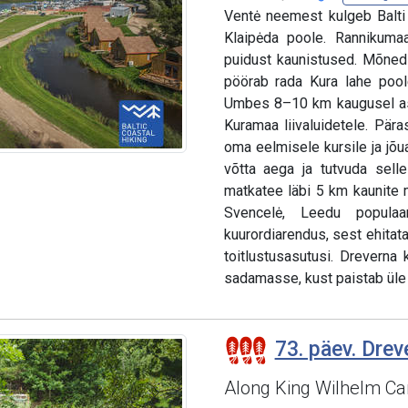
Ventė neemest kulgeb Balti
Klaipėda poole. Rannikumaas
puidust kaunistused. Mõned 
pöörab rada Kura lahe pool
Umbes 8–10 km kaugusel asu
Kuramaa liivaluidetele. Pär
oma eelmisele kursile ja jõ
võtta aega ja tutvuda selle
matkatee läbi 5 km kaunite 
Svencelė, Leedu populaar
kuurordiarendus, sest ehitata
toitlustusasutusi. Dreverna
sadamasse, kust paistab üle 
73. päev. Drev
Along King Wilhelm Can