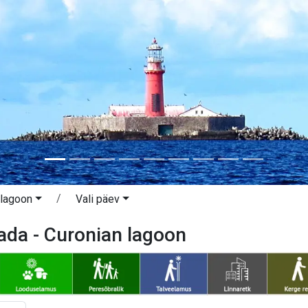
 lagoon
Vali päev
da - Curonian lagoon