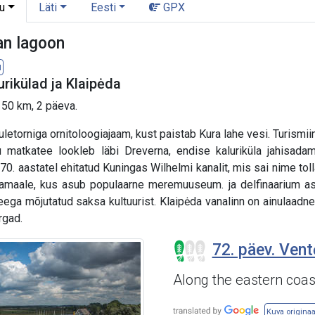
u
Läti
Eesti
GPX
an lagoon
l
rikülad ja Klaipėda
 50 km, 2 päeva.
etorniga ornitoloogiajaam, kust paistab Kura lahe vesi. Turismii
ku matkatee lookleb läbi Dreverna, endise kaluriküla jahisa
70. aastatel ehitatud Kuningas Wilhelmi kanalit, mis sai nime tol
amaale, kus asub populaarne meremuuseum. ja delfinaarium asu
eega mõjutatud saksa kultuurist. Klaipėda vanalinn on ainulaad
rgad.
72. päev. Vent
Along the eastern coas
Kuva originaa