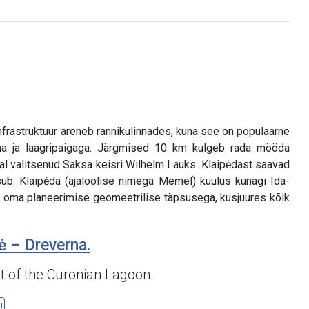
nfrastruktuur areneb rannikulinnades, kuna see on populaarne
dama ja laagripaigaga. Järgmised 10 km kulgeb rada mööda
lal valitsenud Saksa keisri Wilhelm I auks. Klaipėdast saavad
b. Klaipėda (ajaloolise nimega Memel) kuulus kunagi Ida-
ne oma planeerimise geomeetrilise täpsusega, kusjuures kõik
ė – Dreverna.
t of the Curonian Lagoon
l