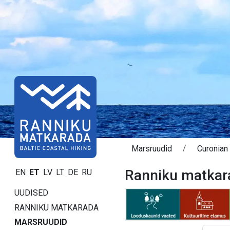
Marsruudid
Curonian
Ranniku matkara
EN
ET
LV
LT
DE
RU
UUDISED
RANNIKU MATKARADA
MARSRUUDID