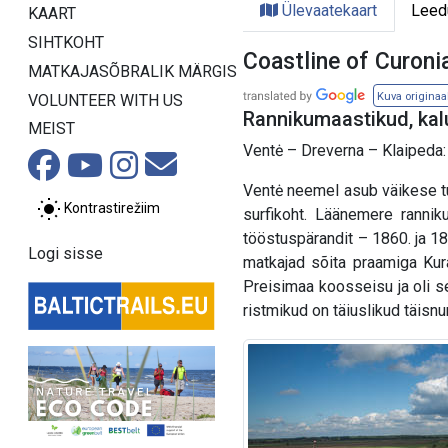
Ülevaatekaart
Leed
KAART
SIHTKOHT
Coastline of Curoni
MATKAJASÕBRALIK MÄRGIS
Kuva originaa
VOLUNTEER WITH US
Rannikumaastikud, kalu
MEIST
Ventė – Dreverna – Klaipeda:
Ventė neemel asub väikese tul
Kontrastirežiim
surfikoht. Läänemere ranni
tööstuspärandit – 1860. ja 18
Logi sisse
matkajad sõita praamiga Kur
Preisimaa koosseisu ja oli s
ristmikud on täiuslikud täisnu