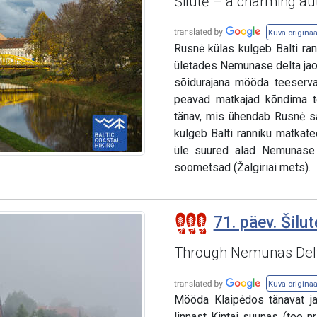
Šilutė – a charming au
Kuva originaa
Rusnė külas kulgeb Balti ra
ületades Nemunase delta jaot
sõidurajana mööda teeserva
peavad matkajad kõndima te
tänav, mis ühendab Rusnė saa
kulgeb Balti ranniku matkate
üle suured alad Nemunase 
soometsad (Žalgiriai mets).
71. päev. Šilu
Through Nemunas Delt
Kuva originaa
Mööda Klaipėdos tänavat ja
linnast Kintai suunas (tee 