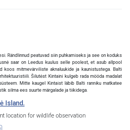
esi. Rändlinnud peatuvad siin puhkamiseks ja see on koduks
snė saar on Leedus kuulus selle poolest, et asub allpool
d koos mitmevärviliste aknaluukide ja kaunistustega. Balti
itektuuristiili. Šilutėst Kintaini kulgeb rada mööda madalat
üsteem. Mitte kaugel Kintaist läbib Balti ranniku matkatee
stik silma ees suurte märgalade ja tiikidega.
ė Island.
t location for wildlife observation
l