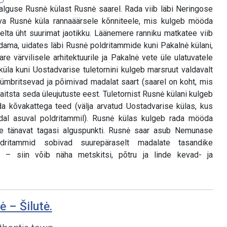
 alguse Rusnė külast Rusnė saarel. Rada viib läbi Neringose
nava Rusnė küla rannaäärsele kõnniteele, mis kulgeb mööda
ta üht suurimat jaotikku. Läänemere ranniku matkatee viib
dama, uidates läbi Rusnė poldritammide kuni Pakalnė külani,
re värvilisele arhitektuurile ja Pakalnė vete üle ulatuvatele
üla kuni Uostadvarise tuletornini kulgeb marsruut valdavalt
ümbritsevad ja põimivad madalat saart (saarel on koht, mis
aitsta seda üleujutuste eest. Tuletornist Rusnė külani kulgeb
a kõvakattega teed (välja arvatud Uostadvarise külas, kus
dal asuval poldritammil). Rusnė külas kulgeb rada mööda
se tänavat tagasi alguspunkti. Rusnė saar asub Nemunase
oldritammid sobivad suurepäraselt madalate tasandike
– siin võib näha metskitsi, põtru ja linde kevad- ja
ė – Šilutė.