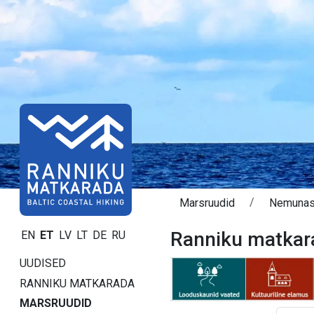
Marsruudid
Nemunas
Ranniku matkar
EN
ET
LV
LT
DE
RU
UUDISED
RANNIKU MATKARADA
MARSRUUDID