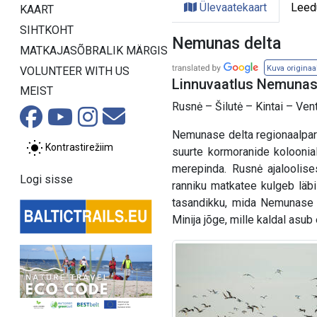
Ülevaatekaart
Leed
KAART
SIHTKOHT
Nemunas delta
MATKAJASÕBRALIK MÄRGIS
Kuva originaa
VOLUNTEER WITH US
Linnuvaatlus Nemunase
MEIST
Rusnė – Šilutė – Kintai – Vent
Nemunase delta regionaalpar
Kontrastirežiim
suurte kormoranide kolooni
merepinda. Rusnė ajaloolise
Logi sisse
ranniku matkatee kulgeb läbi 
tasandikku, mida Nemunase d
Minija jõge, mille kaldal asu