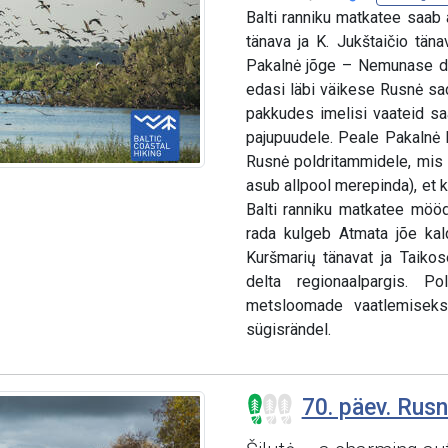
Balti ranniku matkatee saab
tänava ja K. Jukštaičio tä
Pakalnė jõge – Nemunase del
edasi läbi väikese Rusnė sa
pakkudes imelisi vaateid saa
pajupuudele. Peale Pakalnė k
Rusnė poldritammidele, mis 
asub allpool merepinda), et k
Balti ranniku matkatee mööd
rada kulgeb Atmata jõe kal
Kuršmarių tänavat ja Taiko
delta regionaalpargis. P
metsloomade vaatlemiseks 
sügisrändel.
70. päev. Rusn