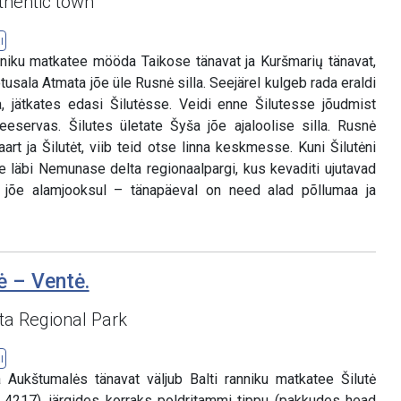
thentic town
l
nniku matkatee mööda Taikose tänavat ja Kuršmarių tänavat,
usala Atmata jõe üle Rusnė silla. Seejärel kulgeb rada eraldi
, jätkates edasi Šilutėsse. Veidi enne Šilutesse jõudmist
eservas. Šilutes ületate Šyša jõe ajaloolise silla. Rusnė
rt ja Šilutėt, viib teid otse linna keskmesse. Kuni Šilutėni
e läbi Nemunase delta regionaalpargi, kus kevaditi ujutavad
jõe alamjooksul – tänapäeval on need alad põllumaa ja
tė – Ventė.
a Regional Park
l
 Aukštumalės tänavat väljub Balti ranniku matkatee Šilutė
nr 4217), järgides korraks poldritammi tippu (pakkudes head