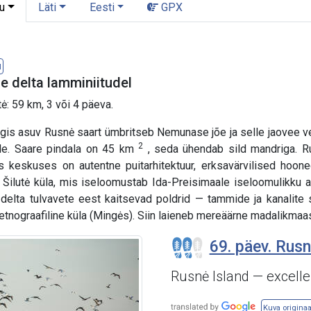
u
Läti
Eesti
GPX
l
 delta lamminiitudel
ė: 59 km, 3 või 4 päeva.
gis asuv Rusnė saart ümbritseb Nemunase jõe ja selle jaovee v
2
ale. Saare pindala on 45 km
, seda ühendab sild mandriga. Ru
s keskuses on autentne puitarhitektuur, erksavärvilised hoone
Šilutė küla, mis iseloomustab Ida-Preisimaale iseloomulikku arh
elta tulvavete eest kaitsevad poldrid — tammide ja kanalite s
b etnograafiline küla (Mingės). Siin laieneb mereäärne madalikmaa
69. päev. Rusn
Rusnė Island — excellen
Kuva originaa