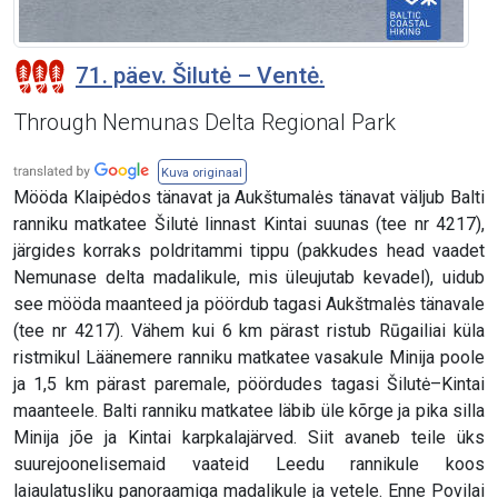
71. päev. Šilutė – Ventė.
Through Nemunas Delta Regional Park
Kuva originaal
Mööda Klaipėdos tänavat ja Aukštumalės tänavat väljub Balti
ranniku matkatee Šilutė linnast Kintai suunas (tee nr 4217),
järgides korraks poldritammi tippu (pakkudes head vaadet
Nemunase delta madalikule, mis üleujutab kevadel), uidub
see mööda maanteed ja pöördub tagasi Aukštmalės tänavale
(tee nr 4217). Vähem kui 6 km pärast ristub Rūgailiai küla
ristmikul Läänemere ranniku matkatee vasakule Minija poole
ja 1,5 km pärast paremale, pöördudes tagasi Šilutė–Kintai
maanteele. Balti ranniku matkatee läbib üle kõrge ja pika silla
Minija jõe ja Kintai karpkalajärved. Siit avaneb teile üks
suurejoonelisemaid vaateid Leedu rannikule koos
laiaulatusliku panoraamiga madalikule ja vetele. Enne Povilai