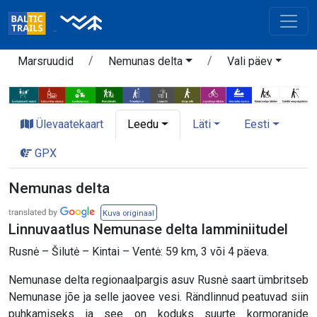
Marsruudid
Nemunas delta
Vali päev
Ülevaatekaart
Leedu
Läti
Eesti
GPX
Nemunas delta
Kuva originaal
Linnuvaatlus Nemunase delta lamminiitudel
Rusnė – Šilutė – Kintai – Ventė: 59 km, 3 või 4 päeva.
Nemunase delta regionaalpargis asuv Rusnė saart ümbritseb
Nemunase jõe ja selle jaovee vesi. Rändlinnud peatuvad siin
puhkamiseks ja see on koduks suurte kormoranide