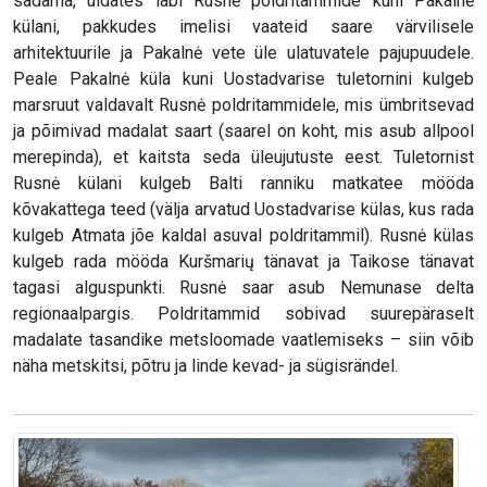
sadama, uidates läbi Rusnė poldritammide kuni Pakalnė
külani, pakkudes imelisi vaateid saare värvilisele
arhitektuurile ja Pakalnė vete üle ulatuvatele pajupuudele.
Peale Pakalnė küla kuni Uostadvarise tuletornini kulgeb
marsruut valdavalt Rusnė poldritammidele, mis ümbritsevad
ja põimivad madalat saart (saarel on koht, mis asub allpool
merepinda), et kaitsta seda üleujutuste eest. Tuletornist
Rusnė külani kulgeb Balti ranniku matkatee mööda
kõvakattega teed (välja arvatud Uostadvarise külas, kus rada
kulgeb Atmata jõe kaldal asuval poldritammil). Rusnė külas
kulgeb rada mööda Kuršmarių tänavat ja Taikose tänavat
tagasi alguspunkti. Rusnė saar asub Nemunase delta
regionaalpargis. Poldritammid sobivad suurepäraselt
madalate tasandike metsloomade vaatlemiseks – siin võib
näha metskitsi, põtru ja linde kevad- ja sügisrändel.