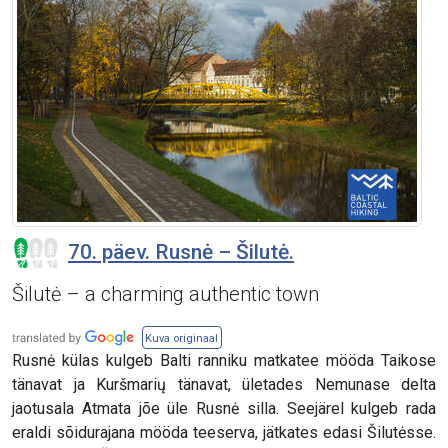
70. päev. Rusnė – Šilutė.
Šilutė – a charming authentic town
Kuva originaal
Rusnė külas kulgeb Balti ranniku matkatee mööda Taikose
tänavat ja Kuršmarių tänavat, ületades Nemunase delta
jaotusala Atmata jõe üle Rusnė silla. Seejärel kulgeb rada
eraldi sõidurajana mööda teeserva, jätkates edasi Šilutėsse.