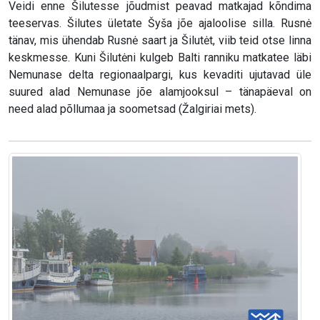
Veidi enne Šilutesse jõudmist peavad matkajad kõndima
teeservas. Šilutes ületate Šyša jõe ajaloolise silla. Rusnė
tänav, mis ühendab Rusnė saart ja Šilutėt, viib teid otse linna
keskmesse. Kuni Šilutėni kulgeb Balti ranniku matkatee läbi
Nemunase delta regionaalpargi, kus kevaditi ujutavad üle
suured alad Nemunase jõe alamjooksul – tänapäeval on
need alad põllumaa ja soometsad (Žalgiriai mets).