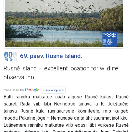
69. päev. Rusnė Island.
Rusnė Island — excellent location for wildlife
observation
Kuva originaal
Balti ranniku matkatee saab alguse Rusnė külast Rusnė
saarel. Rada viib läbi Neringose tänava ja K. Jukštaičio
tänava Rusnė küla rannaäärsele kõnniteele, mis kulgeb
mööda Pakalnė jõge – Nemunase delta üht suurimat jaotikku.
Läänemere ranniku matkatee viib edasi läbi väikese Rusnė