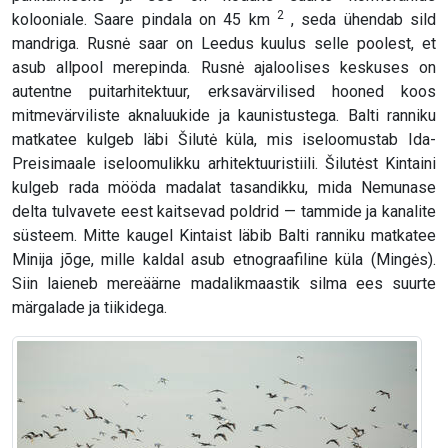
2
kolooniale. Saare pindala on 45 km
, seda ühendab sild
mandriga. Rusnė saar on Leedus kuulus selle poolest, et
asub allpool merepinda. Rusnė ajaloolises keskuses on
autentne puitarhitektuur, erksavärvilised hooned koos
mitmevärviliste aknaluukide ja kaunistustega. Balti ranniku
matkatee kulgeb läbi Šilutė küla, mis iseloomustab Ida-
Preisimaale iseloomulikku arhitektuuristiili. Šilutėst Kintaini
kulgeb rada mööda madalat tasandikku, mida Nemunase
delta tulvavete eest kaitsevad poldrid — tammide ja kanalite
süsteem. Mitte kaugel Kintaist läbib Balti ranniku matkatee
Minija jõge, mille kaldal asub etnograafiline küla (Mingės).
Siin laieneb mereäärne madalikmaastik silma ees suurte
märgalade ja tiikidega.