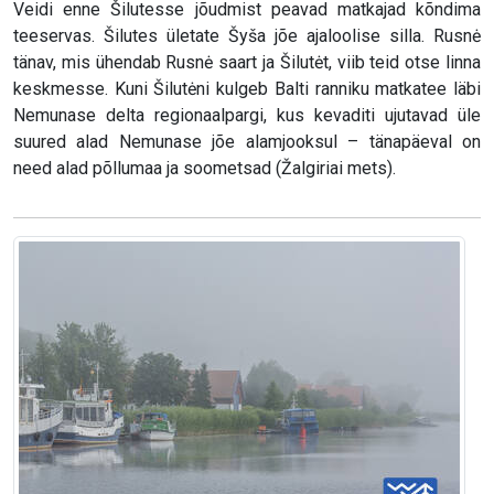
Veidi enne Šilutesse jõudmist peavad matkajad kõndima
teeservas. Šilutes ületate Šyša jõe ajaloolise silla. Rusnė
tänav, mis ühendab Rusnė saart ja Šilutėt, viib teid otse linna
keskmesse. Kuni Šilutėni kulgeb Balti ranniku matkatee läbi
Nemunase delta regionaalpargi, kus kevaditi ujutavad üle
suured alad Nemunase jõe alamjooksul – tänapäeval on
need alad põllumaa ja soometsad (Žalgiriai mets).