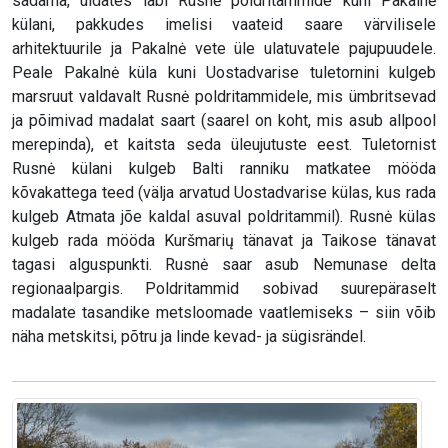
sadama, uidates läbi Rusnė poldritammide kuni Pakalnė
külani, pakkudes imelisi vaateid saare värvilisele
arhitektuurile ja Pakalnė vete üle ulatuvatele pajupuudele.
Peale Pakalnė küla kuni Uostadvarise tuletornini kulgeb
marsruut valdavalt Rusnė poldritammidele, mis ümbritsevad
ja põimivad madalat saart (saarel on koht, mis asub allpool
merepinda), et kaitsta seda üleujutuste eest. Tuletornist
Rusnė külani kulgeb Balti ranniku matkatee mööda
kõvakattega teed (välja arvatud Uostadvarise külas, kus rada
kulgeb Atmata jõe kaldal asuval poldritammil). Rusnė külas
kulgeb rada mööda Kuršmarių tänavat ja Taikose tänavat
tagasi alguspunkti. Rusnė saar asub Nemunase delta
regionaalpargis. Poldritammid sobivad suurepäraselt
madalate tasandike metsloomade vaatlemiseks – siin võib
näha metskitsi, põtru ja linde kevad- ja sügisrändel.