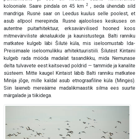
2
kolooniale. Saare pindala on 45 km
, seda ühendab sild
mandriga. Rusnė saar on Leedus kuulus selle poolest, et
asub allpool merepinda. Rusnė ajaloolises keskuses on
autentne puitarhitektuur, erksavärvilised hooned koos
mitmevärviliste aknaluukide ja kaunistustega. Balti ranniku
matkatee kulgeb läbi Šilutė küla, mis iseloomustab Ida-
Preisimaale iseloomulikku arhitektuuristiili. Šilutėst Kintaini
kulgeb rada mööda madalat tasandikku, mida Nemunase
delta tulvavete eest kaitsevad poldrid — tammide ja kanalite
süsteem. Mitte kaugel Kintaist läbib Balti ranniku matkatee
Minija jõge, mille kaldal asub etnograafiline küla (Mingės).
Siin laieneb mereäärne madalikmaastik silma ees suurte
märgalade ja tiikidega.