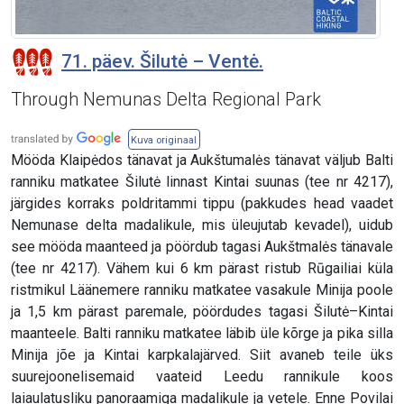
71. päev. Šilutė – Ventė.
Through Nemunas Delta Regional Park
Kuva originaal
Mööda Klaipėdos tänavat ja Aukštumalės tänavat väljub Balti
ranniku matkatee Šilutė linnast Kintai suunas (tee nr 4217),
järgides korraks poldritammi tippu (pakkudes head vaadet
Nemunase delta madalikule, mis üleujutab kevadel), uidub
see mööda maanteed ja pöördub tagasi Aukštmalės tänavale
(tee nr 4217). Vähem kui 6 km pärast ristub Rūgailiai küla
ristmikul Läänemere ranniku matkatee vasakule Minija poole
ja 1,5 km pärast paremale, pöördudes tagasi Šilutė–Kintai
maanteele. Balti ranniku matkatee läbib üle kõrge ja pika silla
Minija jõe ja Kintai karpkalajärved. Siit avaneb teile üks
suurejoonelisemaid vaateid Leedu rannikule koos
laiaulatusliku panoraamiga madalikule ja vetele. Enne Povilai