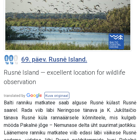
69. päev. Rusnė Island.
Rusnė Island — excellent location for wildlife
observation
Kuva originaal
Balti ranniku matkatee saab alguse Rusnė külast Rusnė
saarel. Rada viib läbi Neringose tänava ja K. Jukštaičio
tänava Rusnė küla rannaäärsele kõnniteele, mis kulgeb
mööda Pakalnė jõge – Nemunase delta üht suurimat jaotikku.
Läänemere ranniku matkatee viib edasi läbi väikese Rusnė