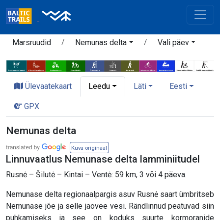
Marsruudid
Nemunas delta
Vali päev
Ülevaatekaart
Leedu
Läti
Eesti
GPX
Nemunas delta
Kuva originaal
Linnuvaatlus Nemunase delta lamminiitudel
Rusnė – Šilutė – Kintai – Ventė: 59 km, 3 või 4 päeva.
Nemunase delta regionaalpargis asuv Rusnė saart ümbritseb
Nemunase jõe ja selle jaovee vesi. Rändlinnud peatuvad siin
puhkamiseks ja see on koduks suurte kormoranide