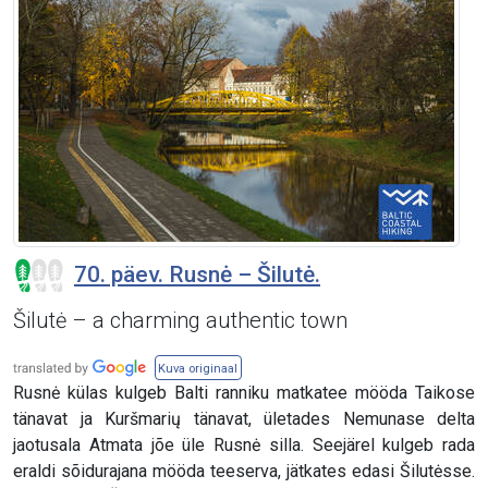
70. päev. Rusnė – Šilutė.
Šilutė – a charming authentic town
Kuva originaal
Rusnė külas kulgeb Balti ranniku matkatee mööda Taikose
tänavat ja Kuršmarių tänavat, ületades Nemunase delta
jaotusala Atmata jõe üle Rusnė silla. Seejärel kulgeb rada
eraldi sõidurajana mööda teeserva, jätkates edasi Šilutėsse.