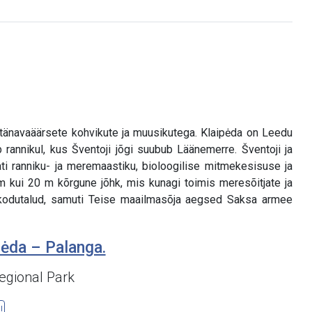
 tänavaäärsete kohvikute ja muusikutega. Klaipėda on Leedu
 rannikul, kus Šventoji jõgi suubub Läänemerre. Šventoji ja
ti ranniku- ja meremaastiku, bioloogilise mitmekesisuse ja
nam kui 20 m kõrgune jõhk, mis kunagi toimis meresõitjate ja
ed kodutalud, samuti Teise maailmasõja aegsed Saksa armee
pėda – Palanga.
egional Park
l