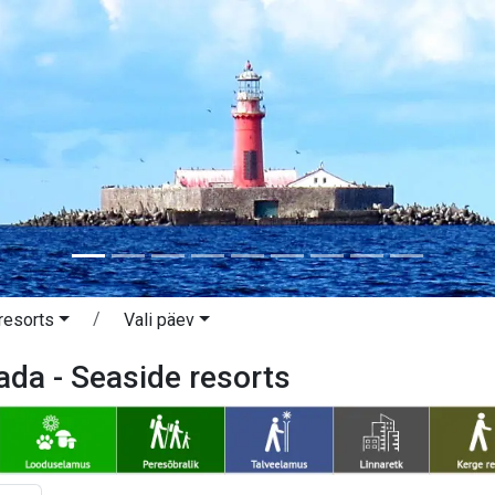
resorts
Vali päev
da - Seaside resorts