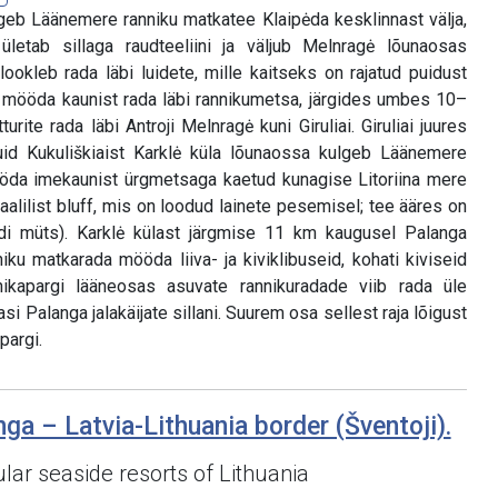
eb Läänemere ranniku matkatee Klaipėda kesklinnast välja,
 ületab sillaga raudteeliini ja väljub Melnragė lõunaosas
ookleb rada läbi luidete, mille kaitseks on rajatud puidust
 mööda kaunist rada läbi rannikumetsa, järgides umbes 10–
urite rada läbi Antroji Melnragė kuni Giruliai. Giruliai juures
uid Kukuliškiaist Karklė küla lõunaossa kulgeb Läänemere
öda imekaunist ürgmetsaga kaetud kunagise Litoriina mere
aalilist bluff, mis on loodud lainete pesemisel; tee ääres on
ndi müts). Karklė külast järgmise 11 km kaugusel Palanga
niku matkarada mööda liiva- ja kiviklibuseid, kohati kiviseid
ikapargi lääneosas asuvate rannikuradade viib rada üle
si Palanga jalakäijate sillani. Suurem osa sellest raja lõigust
pargi.
nga – Latvia-Lithuania border (Šventoji).
ar seaside resorts of Lithuania