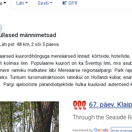
u
Läti
Eesti
GPX
l
küllased männimetsad
ti piir: 48 km, 2 või 3 päeva.
aarsed kuurordihõnguga mereäärsed linnad: kõrtside, hotellide,
t kolmas linn. Populaarne kuurort on ka Šventoji linn, mis asub
ere ranniku matkatee läbi Mereäärse regionaalpargi. Park raja
tseks. Tuntuim turismiatraktsioon rannikul on Hollandi kübar, e
na. Pargi ajalooliste pärandiobjektide hulka kuuluvad autents
67. päev. Klai
Through the Seaside R
Kuva originaa