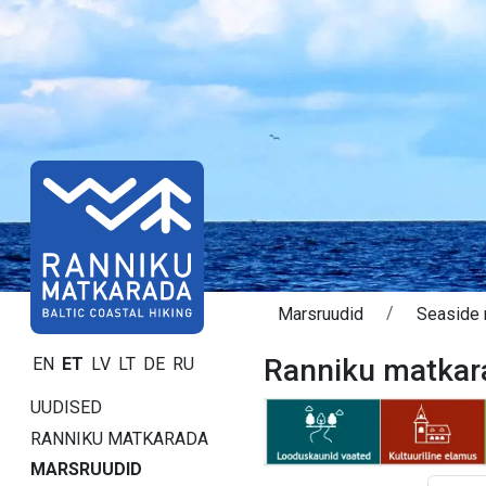
Marsruudid
Seaside 
Ranniku matkara
EN
ET
LV
LT
DE
RU
UUDISED
RANNIKU MATKARADA
MARSRUUDID