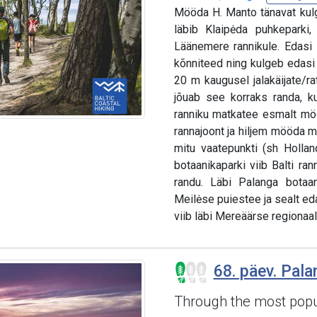
Mööda H. Manto tänavat kulg
läbib Klaipėda puhkeparki,
Läänemere rannikule. Edasi l
kõnniteed ning kulgeb edasi
20 m kaugusel jalakäijate/ratt
jõuab see korraks randa, k
ranniku matkatee esmalt mö
rannajoont ja hiljem mööda m
mitu vaatepunkti (sh Holla
botaanikaparki viib Balti ran
randu. Läbi Palanga botaan
Meilėse puiestee ja sealt eda
viib läbi Mereäärse regionaal
68. päev. Pala
Through the most popul