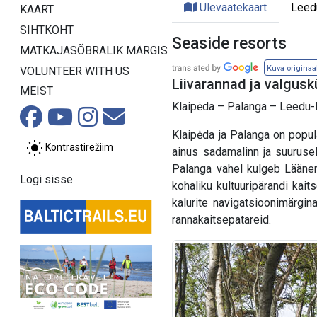
Ülevaatekaart
Leed
KAART
SIHTKOHT
Seaside resorts
MATKAJASÕBRALIK MÄRGIS
Kuva originaa
VOLUNTEER WITH US
Liivarannad ja valgus
MEIST
Klaipėda – Palanga – Leedu-Lä
Klaipėda ja Palanga on popul
Kontrastirežiim
ainus sadamalinn ja suurusel
Palanga vahel kulgeb Läänem
Logi sisse
kohaliku kultuuripärandi kai
kalurite navigatsioonimärgi
rannakaitsepatareid.