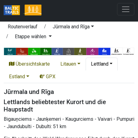
Routenverlauf
Jūrmala and Rīga
Etappe wählen
Übersichtskarte
Litauen
Lettland
Estland
GPX
Jūrmala und Rīga
Lettlands beliebtester Kurort und die
Haupstadt
Bigauņciems - Jaunķemeri - Kaugurciems - Vaivari - Pumpuri
- Jaundubulti - Dubulti: 51 km