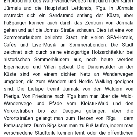
Ein Abschnitt des Wald-Wanderweges führt durch den Kurort
Jūrmala und die Hauptstadt Lettlands, Rīga. In Jūrmala
erstreckt sich ein Sandstrand entlang der Küste, aber
Fußgänger können auch durch das Zentrum von Jūrmala
gehen und auf die Jomas-Straße schauen. Dies ist eine von
Sommerurlaubern beliebte Stadt mit vielen SPA-Hotels,
Cafés und Live-Musik an Sommerabenden. Die Stadt
zeichnet sich durch seine einzigartige Holzarchitektur bei
historischen Sommerhäusern aus, noch heute werden
Eigenhäuser und Villen gebaut. Die Dünenwälder an der
Küste sind von einem dichten Netz an Wanderwegen
umgeben, die zum Wandern und Nordic Walking geeignet
sind. Die Lielupe trennt Jurmala von den Wäldern von
Pieriga. Von Priedaine nach Rīga kann man über die Wald-
Wanderwege und Pfade vom Kleistu-Wald und den
Vorortstraßen bis zur Daugava gelangen, über die
Vorortstraßen gelangt man zum Herzen von Rīga – dem
Rathausplatz. Durch Rīga kann man zu Fuß laufen, indem man
verschiedene Stadtteile kennen lernt, oder die öffentlichen