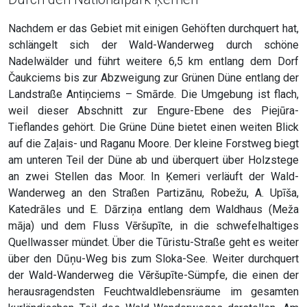
Nachdem er das Gebiet mit einigen Gehöften durchquert hat,
schlängelt sich der Wald-Wanderweg durch schöne
Nadelwälder und führt weitere 6,5 km entlang dem Dorf
Čaukciems bis zur Abzweigung zur Grünen Düne entlang der
Landstraße Antiņciems – Smārde. Die Umgebung ist flach,
weil dieser Abschnitt zur Engure-Ebene des Piejūra-
Tieflandes gehört. Die Grüne Düne bietet einen weiten Blick
auf die Zaļais- und Raganu Moore. Der kleine Forstweg biegt
am unteren Teil der Düne ab und überquert über Holzstege
an zwei Stellen das Moor. In Ķemeri verläuft der Wald-
Wanderweg an den Straßen Partizānu, Robežu, A. Upīša,
Katedrāles und E. Dārziņa entlang dem Waldhaus (Meža
māja) und dem Fluss Vēršupīte, in die schwefelhaltiges
Quellwasser mündet. Über die Tūristu-Straße geht es weiter
über den Dūņu-Weg bis zum Sloka-See. Weiter durchquert
der Wald-Wanderweg die Vēršupīte-Sümpfe, die einen der
herausragendsten Feuchtwaldlebensräume im gesamten