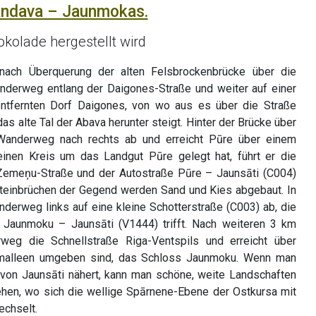
andava – Jaunmokas.
okolade hergestellt wird
 nach Überquerung der alten Felsbrockenbrücke über die
anderweg entlang der Daigones-Straße und weiter auf einer
ntfernten Dorf Daigones, von wo aus es über die Straße
as alte Tal der Abava herunter steigt. Hinter der Brücke über
Wanderweg nach rechts ab und erreicht Pūre über einem
inen Kreis um das Landgut Pūre gelegt hat, führt er die
Zemeņu-Straße und der Autostraße Pūre – Jaunsāti (C004)
Steinbrüchen der Gegend werden Sand und Kies abgebaut. In
derweg links auf eine kleine Schotterstraße (C003) ab, die
 Jaunmoku – Jaunsāti (V1444) trifft. Nach weiteren 3 km
weg die Schnellstraße Riga-Ventspils und erreicht über
umalleen umgeben sind, das Schloss Jaunmoku. Wenn man
 von Jaunsāti nähert, kann man schöne, weite Landschaften
n, wo sich die wellige Spārnene-Ebene der Ostkursa mit
chselt.