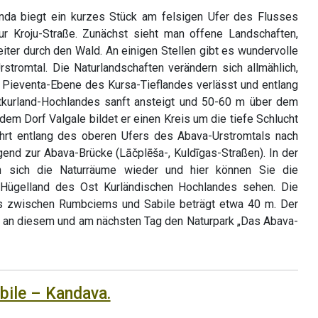
da biegt ein kurzes Stück am felsigen Ufer des Flusses
ur Kroju-Straße. Zunächst sieht man offene Landschaften,
iter durch den Wald. An einigen Stellen gibt es wundervolle
stromtal. Die Naturlandschaften verändern sich allmählich,
Pieventa-Ebene des Kursa-Tieflandes verlässt und entlang
kurland-Hochlandes sanft ansteigt und 50-60 m über dem
dem Dorf Valgale bildet er einen Kreis um die tiefe Schlucht
hrt entlang des oberen Ufers des Abava-Urstromtals nach
igend zur Abava-Brücke (Lāčplēša-, Kuldīgas-Straßen). In der
n sich die Naturräume wieder und hier können Sie die
Hügelland des Ost Kurländischen Hochlandes sehen. Die
s zwischen Rumbciems und Sabile beträgt etwa 40 m. Der
an diesem und am nächsten Tag den Naturpark „Das Abava-
bile – Kandava.