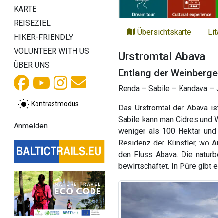
KARTE
REISEZIEL
Übersichtskarte
Li
HIKER-FRIENDLY
VOLUNTEER WITH US
Urstromtal Abava
ÜBER UNS
Entlang der Weinberge
Renda – Sabile – Kandava – 
Kontrastmodus
Das Urstromtal der Abava is
Sabile kann man Cidres und 
Anmelden
weniger als 100 Hektar und 
Residenz der Künstler, wo Au
den Fluss Abava. Die natur
bewirtschaftet. In Pūre gibt