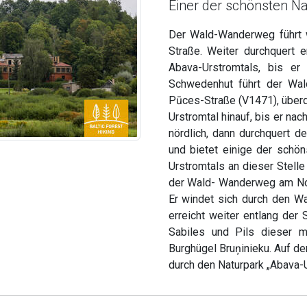
Einer der schönsten N
Der Wald-Wanderweg führt w
Straße. Weiter durchquert 
Abava-Urstromtals, bis e
Schwedenhut führt der Wal
Pūces-Straße (V1471), überq
Urstromtal hinauf, bis er na
nördlich, dann durchquert 
und bietet einige der schö
Urstromtals an dieser Stelle
der Wald- Wanderweg am Nor
Er windet sich durch den W
erreicht weiter entlang der 
Sabiles und Pils dieser m
Burghügel Bruņinieku. Auf 
durch den Naturpark „Abava-U