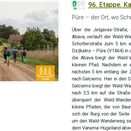
96. Etappe. K
Pūre – der Ort, wo Sch
Über die Jelgavas-Straße,
Abava, verläuft der Wald-W
Schotterstraße zum 5 km e
Dziļkalns – Pūre (V1464) in d
die Abava biegt der Wald-
kleinen Pfad. Nachdem er e
nächsten 5 km entlang der 
nach Galciems. Hier in den 
Galciems biegt der Wald-Wan
nach 3,5 km auf die Straße
überquert der Wald-Wander
kleine Pfaden, die von Ba
sich der Burg von der Seite
um den Wald-Wanderweg sehe
dem Vanema-Hügelland abwe