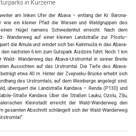
aturparks in Kurzeme
eiter am linken Ufer der Abava – entlang der Kr. Barona-
er wie ein kleiner Pfad die Wiesen und Waldgruppen des
r einen Hügel namens Schwedenhut erreicht. Nach dem
d- Wanderweg auf einer kleinen Landstraße zur Plostu–
uert die Amula und windet sich bei Kalnmuiža in das Abava-
ch den nächsten 6 km zum Gutspark Aizdzire führt. Noch 1 km
der Wald- Wanderweg das Abava-Urstromtal in seiner Breite
nsten Aussichten auf das Urstromtal. Die Tiefe des Abava-
 beträgt etwa 40 m. Hinter der Zvejnieku-Brücke erhebt sich
dhang des Urstromtals, auf dem Weinberge angelegt sind.
ald, überquert die Landstraße Kandava – Renda (P130) und
Sabile-Straße Kandava. Über die Straßen Lauku, Ozolu, Zīļu,
alerischen Kleinstadt erreicht der Wald-Wanderweg den
dem gesamten Abschnitt schlängelt sich der Wald-Wanderweg
rstromtal“.