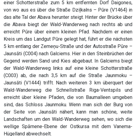
einer Schotterstraße zum 5 km entfernten Dorf Daigones,
von wo aus es über die Straße Dziļkalns – Pūre (V1464) in
das alte Tal der Abava herunter steigt. Hinter der Brücke über
die Abava biegt der Wald-Wanderweg nach rechts ab und
erreicht Pūre über einem kleinen Pfad. Nachdem er einen
Kreis um das Landgut Pūre gelegt hat, führt er die nächsten
5 km entlang der Zemeņu-Straße und der Autostraße Pūre –
Jaunsāti (C004) nach Galciems. Hier in den Steinbrüchen der
Gegend werden Sand und Kies abgebaut. In Galciems biegt
der Wald-Wanderweg links auf eine kleine Schotterstraße
(C003) ab, die nach 3,5 km auf die Straße Jaunmoku –
Jaunsāti (V1444) trifft. Nach weiteren 3 km überquert der
Wald-Wanderweg die Schnellstraße Riga-Ventspils und
erreicht über kleine Pfaden, die von Baumalleen umgeben
sind, das Schloss Jaunmoku. Wenn man sich der Burg von
der Seite von Jaunsāti nähert, kann man schöne, weite
Landschaften um den Wald-Wanderweg sehen, wo sich die
wellige Spārnene-Ebene der Ostkursa mit dem Vanema-
Hügelland abwechselt.