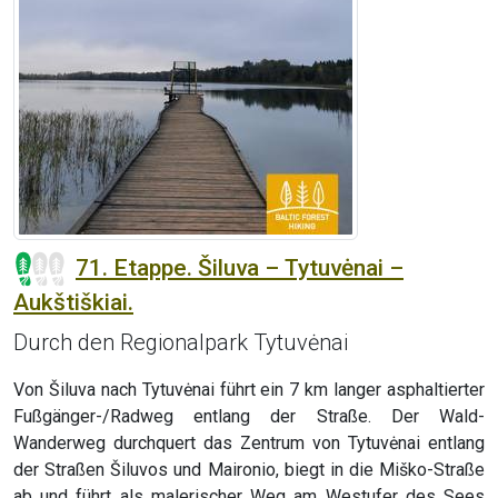
71. Etappe. Šiluva – Tytuvėnai –
Aukštiškiai.
Durch den Regionalpark Tytuvėnai
Von Šiluva nach Tytuvėnai führt ein 7 km langer asphaltierter
Fußgänger-/Radweg entlang der Straße. Der Wald-
Wanderweg durchquert das Zentrum von Tytuvėnai entlang
der Straßen Šiluvos und Maironio, biegt in die Miško-Straße
ab und führt als malerischer Weg am Westufer des Sees