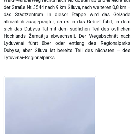
Wald-Wanderweg rechts nach Nordosten ab und erreicht auf
der Straße Nr. 3544 nach 9 km Šiluva, nach weiteren 0,8 km –
das Stadtzentrum. In dieser Etappe wird das Gelände
allmählich ausgeprägter, da es in das Gebiet führt, in dem
sich das Dubysa-Tal mit dem südlichen Teil des östlichen
Hochlands Žemaitija abwechselt. Der Wegabschnitt nach
Lyduvėnai führt über oder entlang des Regionalparks
Dubysa, aber Šiluva ist bereits Teil des nächsten – des
Tytuvėnai-Regionalparks.