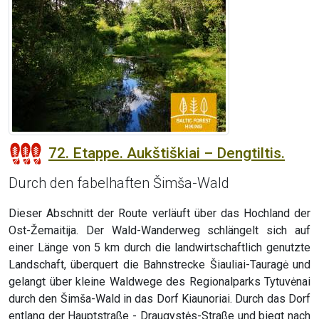
72. Etappe. Aukštiškiai – Dengtiltis.
Durch den fabelhaften Šimša-Wald
Dieser Abschnitt der Route verläuft über das Hochland der
Ost-Žemaitija. Der Wald-Wanderweg schlängelt sich auf
einer Länge von 5 km durch die landwirtschaftlich genutzte
Landschaft, überquert die Bahnstrecke Šiauliai-Tauragė und
gelangt über kleine Waldwege des Regionalparks Tytuvėnai
durch den Šimša-Wald in das Dorf Kiaunoriai. Durch das Dorf
entlang der Hauptstraße - Draugystės-Straße und biegt nach