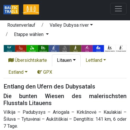
Routenverlauf
Valley Dubysa river
Etappe wählen
Übersichtskarte
Litauen
Lettland
Estland
GPX
Entlang den Ufern des Dubysatals
Die bunten Wiesen des malerischsten
Flusstals Litauens
Vilkija – Padubysys – Ariogala – Kirkšnovė – Kaulakiai –
Šiluva – Tytuvėnai – Aukštiškiai – Dengtiltis: 141 km, 6 oder
7 Tage.