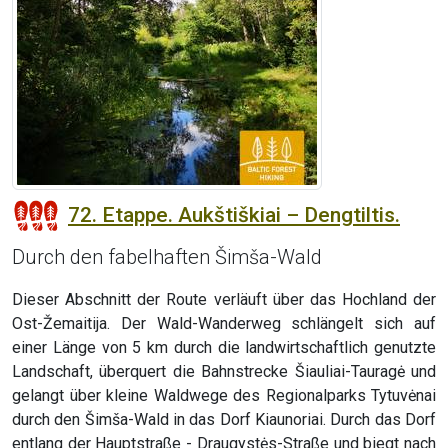
72. Etappe. Aukštiškiai – Dengtiltis.
Durch den fabelhaften Šimša-Wald
Dieser Abschnitt der Route verläuft über das Hochland der
Ost-Žemaitija. Der Wald-Wanderweg schlängelt sich auf
einer Länge von 5 km durch die landwirtschaftlich genutzte
Landschaft, überquert die Bahnstrecke Šiauliai-Tauragė und
gelangt über kleine Waldwege des Regionalparks Tytuvėnai
durch den Šimša-Wald in das Dorf Kiaunoriai. Durch das Dorf
entlang der Hauptstraße - Draugystės-Straße und biegt nach