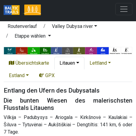
Routenverlauf
Valley Dubysa river
Etappe wählen
Übersichtskarte
Litauen
Lettland
Estland
GPX
Entlang den Ufern des Dubysatals
Die bunten Wiesen des malerischsten
Flusstals Litauens
Vilkija – Padubysys – Ariogala – Kirkšnovė – Kaulakiai –
Šiluva – Tytuvėnai – Aukštiškiai – Dengtiltis: 141 km, 6 oder
7 Tage.