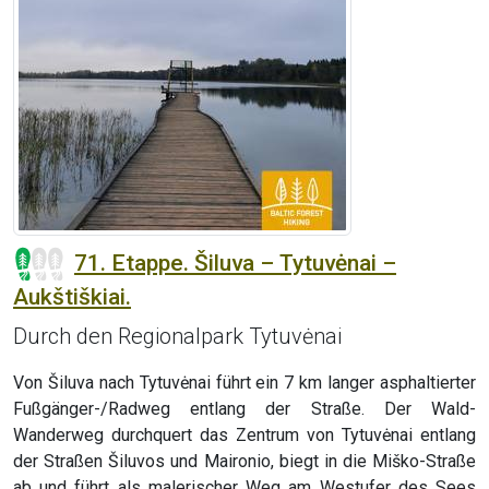
71. Etappe. Šiluva – Tytuvėnai –
Aukštiškiai.
Durch den Regionalpark Tytuvėnai
Von Šiluva nach Tytuvėnai führt ein 7 km langer asphaltierter
Fußgänger-/Radweg entlang der Straße. Der Wald-
Wanderweg durchquert das Zentrum von Tytuvėnai entlang
der Straßen Šiluvos und Maironio, biegt in die Miško-Straße
ab und führt als malerischer Weg am Westufer des Sees