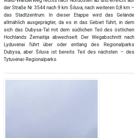
Wald-Wanderweg rechts nach Nordosten ab und erreicht auf
der Straße Nr. 3544 nach 9 km Šiluva, nach weiteren 0,8 km –
das Stadtzentrum. In dieser Etappe wird das Gelände
allmählich ausgeprägter, da es in das Gebiet führt, in dem
sich das Dubysa-Tal mit dem südlichen Teil des östlichen
Hochlands Žemaitija abwechselt. Der Wegabschnitt nach
Lyduvėnai führt über oder entlang des Regionalparks
Dubysa, aber Šiluva ist bereits Teil des nächsten – des
Tytuvėnai-Regionalparks.