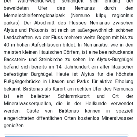
Der Wald-Wanderweg schlängelt sich entlang der
bewaldeten Ufer des Nemunas durch den
Memelschleifenregionalpark (Nemuno kilpų regioninis
parkas). Der Abschnitt des Flusses Nemunas zwischen
Alytus und Pakuonis ist reich an außergewöhnlich schönen
Landschaften, wo der Fluss mehrere weite Bogen mit bis zu
40 m hohen Aufschlüssen bildet. In Nemunaitis, wie in den
meisten kleinen litauischen Dörfern, ist eine beeindruckende
Backstein- und Steinkirche zu sehen. Im Alytus-Burghügel
befand sich bereits im 14. Jahrhundert ein alter litauischer
befestigter Burghügel. Heute ist Alytus für die höchste
Fußgängerbrücke in Litauen und Parks für aktive Erholung
bekannt. Birštonas als Kurort am rechten Ufer des Nemunas
ist ein beliebter Schlammkurort und Ort der
Mineralwasserquellen, die in der Heilkunde verwendet
werden. Gäste von Birštonas können in speziell
eingerichteten öffentlichen Orten kostenlos Mineralwasser
genießen.