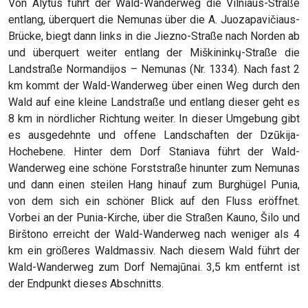
Von Alytus führt der Wald-Wanderweg die Vilniaus-Straße
entlang, überquert die Nemunas über die A. Juozapavičiaus-
Brücke, biegt dann links in die Jiezno-Straße nach Norden ab
und überquert weiter entlang der Miškininkų-Straße die
Landstraße Normandijos – Nemunas (Nr. 1334). Nach fast 2
km kommt der Wald-Wanderweg über einen Weg durch den
Wald auf eine kleine Landstraße und entlang dieser geht es
8 km in nördlicher Richtung weiter. In dieser Umgebung gibt
es ausgedehnte und offene Landschaften der Dzūkija-
Hochebene. Hinter dem Dorf Staniava führt der Wald-
Wanderweg eine schöne Forststraße hinunter zum Nemunas
und dann einen steilen Hang hinauf zum Burghügel Punia,
von dem sich ein schöner Blick auf den Fluss eröffnet.
Vorbei an der Punia-Kirche, über die Straßen Kauno, Šilo und
Birštono erreicht der Wald-Wanderweg nach weniger als 4
km ein größeres Waldmassiv. Nach diesem Wald führt der
Wald-Wanderweg zum Dorf Nemajūnai. 3,5 km entfernt ist
der Endpunkt dieses Abschnitts.