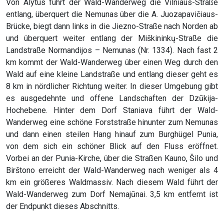
Von Alytus führt der Wald-Wanderweg die Vilniaus-Straße
entlang, überquert die Nemunas über die A. Juozapavičiaus-
Brücke, biegt dann links in die Jiezno-Straße nach Norden ab
und überquert weiter entlang der Miškininkų-Straße die
Landstraße Normandijos – Nemunas (Nr. 1334). Nach fast 2
km kommt der Wald-Wanderweg über einen Weg durch den
Wald auf eine kleine Landstraße und entlang dieser geht es
8 km in nördlicher Richtung weiter. In dieser Umgebung gibt
es ausgedehnte und offene Landschaften der Dzūkija-
Hochebene. Hinter dem Dorf Staniava führt der Wald-
Wanderweg eine schöne Forststraße hinunter zum Nemunas
und dann einen steilen Hang hinauf zum Burghügel Punia,
von dem sich ein schöner Blick auf den Fluss eröffnet.
Vorbei an der Punia-Kirche, über die Straßen Kauno, Šilo und
Birštono erreicht der Wald-Wanderweg nach weniger als 4
km ein größeres Waldmassiv. Nach diesem Wald führt der
Wald-Wanderweg zum Dorf Nemajūnai. 3,5 km entfernt ist
der Endpunkt dieses Abschnitts.