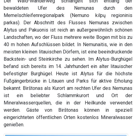
Der Wald-Wanderweg schlängelt sich entlang der
bewaldeten Ufer des Nemunas durch den
Memelschleifenregionalpark (Nemuno kilpų regioninis
parkas). Der Abschnitt des Flusses Nemunas zwischen
Alytus und Pakuonis ist reich an außergewöhnlich schönen
Landschaften, wo der Fluss mehrere weite Bogen mit bis zu
40 m hohen Aufschlüssen bildet. In Nemunaitis, wie in den
meisten kleinen litauischen Dörfern, ist eine beeindruckende
Backstein- und Steinkirche zu sehen. Im Alytus-Burghügel
befand sich bereits im 14. Jahrhundert ein alter litauischer
befestigter Burghügel. Heute ist Alytus für die höchste
Fußgängerbrücke in Litauen und Parks für aktive Erholung
bekannt. Birštonas als Kurort am rechten Ufer des Nemunas
ist ein beliebter Schlammkurort und Ort der
Mineralwasserquellen, die in der Heilkunde verwendet
werden. Gäste von Birštonas können in speziell
eingerichteten öffentlichen Orten kostenlos Mineralwasser
genießen.