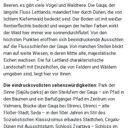
Beeren, es gibt viele Vögel und Waldtiere. Die Gauja, der
längste Fluss Lettlands, mäandert hier durch Dünen, die von
lichtem Kiefernwald bedeckt sind. Der Boden ist mit weißer
Rentierflechte bedeckt und wegen der hellen Farben wirkt
der Wald hier immer wie sonnendurchflutet. Von den
höchsten Punkten eröffnen sich beeindruckende Aussichten
auf die Flussschleifen der Gauja. Von manchen Stellen blickt
man auf weite Wiesen, in deren Mitte alte, majestätische
Eichen wachsen. Die für Lettland charakteristische
Landschaft mit Einzelhöfen, die von Feldern und Wäldern
umgeben sind, liegt hier vor Ihnen.
Die eindrucksvollsten sehenswürdigkeiten:
Park der
Sinne (Sajūtu parks) an den Steilufern der Gauja – ein Pfad in
den Bäumen und ein Barfußgänger-Pfad im Zentrum von
Valmiera, Brücke über Gauja bei Strenci, Strenci – alte
Flößer-Stadt, Seda – in den 50er Jahren im Stil des
Sozialistischen Klassizismus erbautes Städtchen, Cirgalu-
Dünen mit Aussichtsturm, Schloss Zvartava – Schloss im