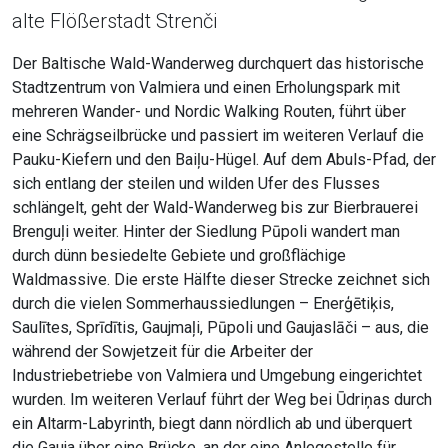
alte Flößerstadt Strenči
Der Baltische Wald-Wanderweg durchquert das historische
Stadtzentrum von Valmiera und einen Erholungspark mit
mehreren Wander- und Nordic Walking Routen, führt über
eine Schrägseilbrücke und passiert im weiteren Verlauf die
Pauku-Kiefern und den Baiļu-Hügel. Auf dem Abuls-Pfad, der
sich entlang der steilen und wilden Ufer des Flusses
schlängelt, geht der Wald-Wanderweg bis zur Bierbrauerei
Brenguļi weiter. Hinter der Siedlung Pūpoli wandert man
durch dünn besiedelte Gebiete und großflächige
Waldmassive. Die erste Hälfte dieser Strecke zeichnet sich
durch die vielen Sommerhaussiedlungen – Enerģētiķis,
Saulītes, Sprīdītis, Gaujmaļi, Pūpoli und Gaujaslāči – aus, die
während der Sowjetzeit für die Arbeiter der
Industriebetriebe von Valmiera und Umgebung eingerichtet
wurden. Im weiteren Verlauf führt der Weg bei Ūdriņas durch
ein Altarm-Labyrinth, biegt dann nördlich ab und überquert
die Gauja über eine Brücke, an der eine Anlegestelle für