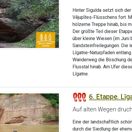
Hinter Sigulda setzt sich d
Vējupītes-Flüsschens fort. M
hölzerne Treppe hinab, bis m
Der größte Teil dieser Etapp
über kleine Wiesen (im Juni 
Sandsteinfreilegungen. Die 
Līgatne-Naturpfaden entlang. 
Wanderweg die Böschung des 
Flusstal hinab. Am Ufer dies
Līgatne.
6. Etappe. Līg
Auf alten Wegen druch
Eine der landschaftlich sch
durch die Siedlung der ehema