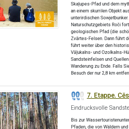
Skaļupes-Pfad und dem myth
an einem skurrilen Objekt au
unterirdischen Sowjetbunker.
Naturschutzgebiets Roči fort
geologischen Pfad (die schö
Zvārtes-Felsen. Dann führt 
führt weiter über den histor
Vāļukalns- und Ozolkalns-Hüg
Sandsteinfelsen und Quellen 
Wanderung zu Ende. Falls Sie
Besuch der nur 2,8 km entfer
7. Etappe. Cēs
Eindrucksvolle Sandste
Bis zur Wassertouristenunter
Pfaden, die von Wäldern und