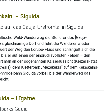
kalni – Sigulda.
e auf das Gauja-Urstromtal in Sigulda
Baltische Wald-Wanderweg die Steilufer des [Gauja-
das gleichnamige Dorf und führt die Wanderer wieder
rquert der Weg den Lorupe-Fluss und schlängelt sich die
 bis er auf einen der eindrucksvollsten Felsen – den
ert man an der sogenannten Kaiseraussicht (Ķeizarskats)
krēsls), dem Kletterpark „Mežakaķis“ auf dem Kaķīškalns-
nnrodelbahn Sigulda vorbei, bis der Wanderweg das
eicht.
ulda – Līgatne.
lparks Gauja