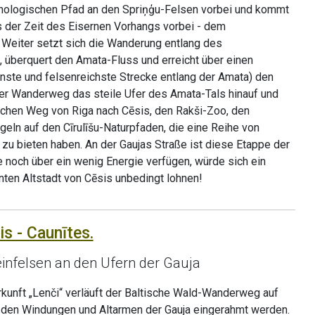
ologischen Pfad an den Spriņģu-Felsen vorbei und kommt
s der Zeit des Eisernen Vorhangs vorbei - dem
 Weiter setzt sich die Wanderung entlang des
, überquert den Amata-Fluss und erreicht über einen
nste und felsenreichste Strecke entlang der Amata) den
der Wanderweg das steile Ufer des Amata-Tals hinauf und
ischen Weg von Riga nach Cēsis, den Rakši-Zoo, den
eln auf den Cīrulīšu-Naturpfaden, die eine Reihe von
zu bieten haben. An der Gaujas Straße ist diese Etappe der
 noch über ein wenig Energie verfügen, würde sich ein
nten Altstadt von Cēsis unbedingt lohnen!
is - Caunītes.
infelsen an den Ufern der Gauja
kunft „Lenči“ verläuft der Baltische Wald-Wanderweg auf
 den Windungen und Altarmen der Gauja eingerahmt werden.