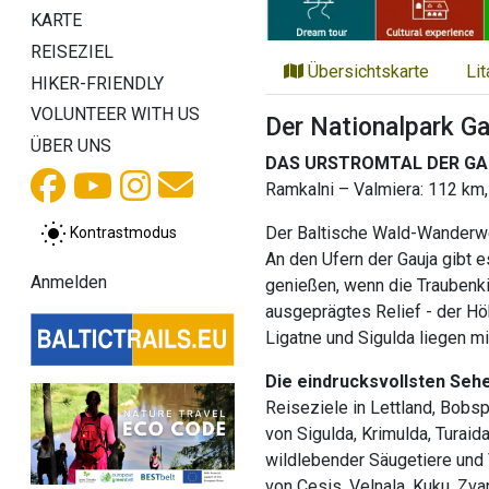
KARTE
REISEZIEL
Übersichtskarte
Li
HIKER-FRIENDLY
VOLUNTEER WITH US
Der Nationalpark Ga
ÜBER UNS
DAS URSTROMTAL DER GAU
Ramkalni – Valmiera: 112 km,
Der Baltische Wald-Wanderweg
Kontrastmodus
An den Ufern der Gauja gibt 
Anmelden
genießen, wenn die Traubenkir
ausgeprägtes Relief - der Hö
Ligatne und Sigulda liegen mi
Die eindrucksvollsten Seh
Reiseziele in Lettland, Bobsp
von Sigulda, Krimulda, Turai
wildlebender Säugetiere und 
von Cesis, Velnala, Kuku, Zv