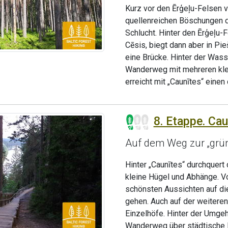
Kurz vor den Ērģeļu-Felsen v
quellenreichen Böschungen de
Schlucht. Hinter den Ērģeļu-
Cēsis, biegt dann aber in Pie
eine Brücke. Hinter der Wass
Wanderweg mit mehreren klei
erreicht mit „Caunītes“ eine
8. Etappe. Cau
Auf dem Weg zur „grün
Hinter „Caunītes“ durchquert
kleine Hügel und Abhänge. Vo
schönsten Aussichten auf die
gehen. Auch auf der weiteren
Einzelhöfe. Hinter der Umgeh
Wanderweg über städtische Bü