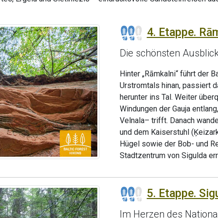
4. Etappe. Rām
Die schönsten Ausblick
Hinter „Rāmkalni“ führt der 
Urstromtals hinan, passiert 
herunter ins Tal. Weiter übe
Windungen der Gauja entlang,
Velnala– trifft. Danach wand
und dem Kaiserstuhl (Ķeizar
Hügel sowie der Bob- und Re
Stadtzentrum von Sigulda err
5. Etappe. Sig
Im Herzen des Nationa