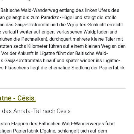
er Baltische Wald-Wanderweg entlang des linken Ufers des
an gelangt bis zum Paradīze-Hügel und steigt die steile
an das Gauja-Urstromtal und die Vējupītes-Schlucht erreicht.
e verläuft weiter auf engen, verlassenen Waldpfaden und
blühen die Pechnelken), durchquert mehrere kleine Täler mit
letzten sechs Kilometer führen auf einem kleinen Weg an den
Vor der Ankunft in Līgatne führt der Baltische Wald-
Gauja-Urstromtals hinauf und später wieder ins Līgatne-
es Flüsschens liegt die ehemalige Siedlung der Papierfabrik
atne - Cēsis.
 das Amata-Tal nach Cēsis
önsten Etappen des Baltischen Wald-Wanderweges führt
ligen Papierfabrik Līgatne, schlängelt sich auf dem