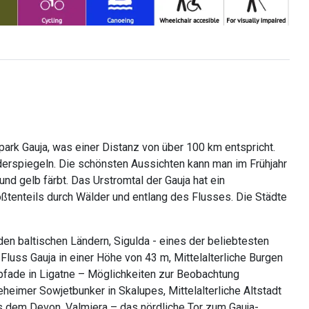
ark Gauja, was einer Distanz von über 100 km entspricht.
iderspiegeln. Die schönsten Aussichten kann man im Frühjahr
nd gelb färbt. Das Urstromtal der Gauja hat ein
ößtenteils durch Wälder und entlang des Flusses. Die Städte
 den baltischen Ländern, Sigulda - eines der beliebtesten
Fluss Gauja in einer Höhe von 43 m, Mittelalterliche Burgen
rpfade in Ligatne – Möglichkeiten zur Beobachtung
heimer Sowjetbunker in Skalupes, Mittelalterliche Altstadt
us dem Devon, Valmiera – das nördliche Tor zum Gauja-