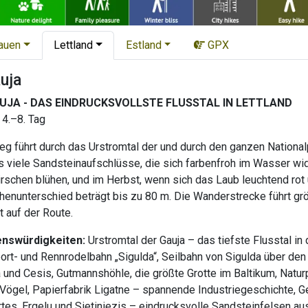
tauen
Lettland
Estland
GPX
uja
JA - DAS EINDRUCKSVOLLSTE FLUSSTAL IN LETTLAND
 4.–8. Tag
 führt durch das Urstromtal der und durch den ganzen Nationalp
es viele Sandsteinaufschlüsse, die sich farbenfroh im Wasser w
schen blühen, und im Herbst, wenn sich das Laub leuchtend rot u
henunterschied beträgt bis zu 80 m. Die Wanderstrecke führt gr
t auf der Route.
enswürdigkeiten:
Urstromtal der Gauja – das tiefste Flusstal in
ort- und Rennrodelbahn „Sigulda“, Seilbahn von Sigulda über den 
da und Cesis, Gutmannshöhle, die größte Grotte im Baltikum, Natu
Vögel, Papierfabrik Ligatne – spannende Industriegeschichte, Ge
artes, Ergelu und Sietiniezis – eindrucksvolle Sandsteinfelsen a