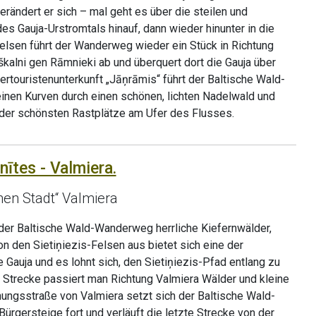
erändert er sich – mal geht es über die steilen und
s Gauja-Urstromtals hinauf, dann wieder hinunter in die
Felsen führt der Wanderweg wieder ein Stück in Richtung
škalni gen Rāmnieki ab und überquert dort die Gauja über
ertouristenunterkunft „Jāņrāmis“ führt der Baltische Wald-
nen Kurven durch einen schönen, lichten Nadelwald und
n der schönsten Rastplätze am Ufer des Flusses.
nītes - Valmiera.
en Stadt“ Valmiera
 der Baltische Wald-Wanderweg herrliche Kiefernwälder,
n den Sietiņiezis-Felsen aus bietet sich eine der
 Gauja und es lohnt sich, den Sietiņiezis-Pfad entlang zu
 Strecke passiert man Richtung Valmiera Wälder und kleine
ungsstraße von Valmiera setzt sich der Baltische Wald-
rgersteige fort und verläuft die letzte Strecke von der