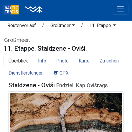
Routenverlauf
Großmeer
11. Etappe.
Großmeer.
11. Etappe. Staldzene - Oviši.
Überblick
Info
Photo
Karte
Zu sehen
Dienstleistungen
GPX
Staldzene - Oviši
Endziel: Kap Ovišrags