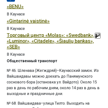
«BENU»
В Каунасе
«Gintarinė vaistinė»
В Каунасе
Торговый центр «Molas»: «Swedbank»,
«Luminor», «Citadele», «Šiaulių bankas»,
«SEB»
В Каунасе
Общественный транспорт
№ 46. Шленава (Жегждряй)–Каунасский замок. Из
Вайшвидавы можно доехать до Панямунского
соснового бора (остановка ул. Вайдото). Около 15
раз в день по рабочим дням, около 14 раз в день в
выходные и праздничные дни.
№ 68. Вайшвидава–улица Тилто. Выходить на