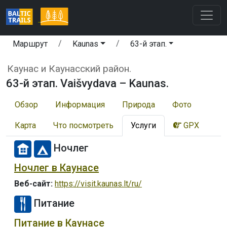
Маршрут
Kaunas
63-й этап.
Каунас и Каунасский район.
63-й этап. Vaišvydava – Kaunas.
Обзор
Информация
Природа
Фото
Карта
Что посмотреть
Услуги
GPX
Ночлег
Ночлег в Каунасе
Веб-сайт:
https://visit.kaunas.lt/ru/
Питание
Питание в Каунасе