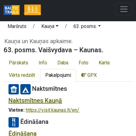
Maršruts
Kauņa
63. posms.
Kauņa un Kauņas apkaime.
63. posms. Vaišvydava – Kaunas.
Pārskats
Info
Daba
Foto
Karte
Vērts redzēt
Pakalpojumi
GPX
Naktsmītnes
Naktsmītnes Kauņā
Vietne:
https://visit.kaunas.lt/en/
Ēdināšana
Ēdināšana