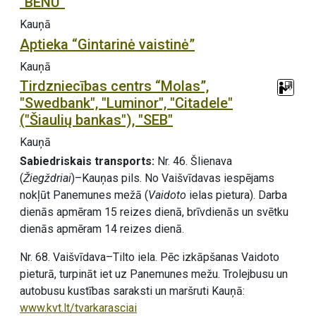
"BENU"
Kauņā
Aptieka “Gintarinė vaistinė”
Kauņā
Tirdzniecības centrs “Molas”,
"Swedbank", "Luminor", "Citadele"
("Šiaulių bankas"), "SEB"
Kauņā
Sabiedriskais transports:
Nr. 46. Šlienava
(
Žiegždriai
)–Kauņas pils. No Vaišvīdavas iespējams
nokļūt Panemunes mežā (
Vaidoto
ielas pietura). Darba
dienās apmēram 15 reizes dienā, brīvdienās un svētku
dienās apmēram 14 reizes dienā.
Nr. 68. Vaišvīdava–Tilto iela. Pēc izkāpšanas Vaidoto
pieturā, turpināt iet uz Panemunes mežu. Trolejbusu un
autobusu kustības saraksti un maršruti Kauņā:
www.kvt.lt/tvarkarasciai