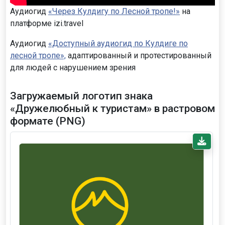
Аудиогид
«Через Кулдигу по Лесной тропе!»
на
платформе izi.travel
Аудиогид
«Доступный аудиогид по Кулдиге по
лесной тропе»,
адаптированный и протестированный
для людей с нарушением зрения
Загружаемый логотип знака
«Дружелюбный к туристам» в растровом
формате (PNG)