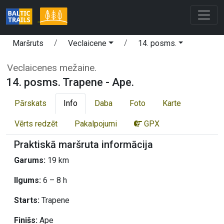
Maršruts
Veclaicene
14. posms.
Veclaicenes mežaine.
14. posms. Trapene - Ape.
Pārskats
Info
Daba
Foto
Karte
Vērts redzēt
Pakalpojumi
GPX
Praktiskā maršruta informācija
Garums:
19 km
Ilgums:
6 – 8 h
Starts:
Trapene
Finišs:
Ape