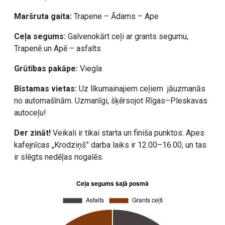
Maršruta gaita:
Trapene – Ādams – Ape
Ceļa segums:
Galvenokārt ceļi ar grants segumu,
Trapenē un Apē – asfalts
Grūtības pakāpe:
Viegla
Bīstamas vietas:
Uz līkumainajiem ceļiem jāuzmanās
no automašīnām. Uzmanīgi, šķērsojot Rīgas–Pleskavas
autoceļu!
Der zināt!
Veikali ir tikai starta un finiša punktos. Apes
kafejnīcas „Krodziņš” darba laiks ir 12.00–16.00, un tas
ir slēgts nedēļas nogalēs.