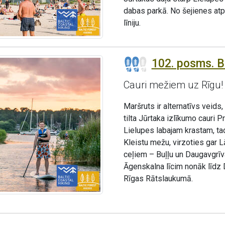
dabas parkā. No šejienes atpa
līniju.
102. posms. Bu
Cauri mežiem uz Rīgu!
Maršruts ir alternatīvs veids
tilta Jūrtaka izlīkumo cauri P
Lielupes labajam krastam, ta
Kleistu mežu, virzoties gar
ceļiem – Buļļu un Daugavgrī
Āgenskalna līcim nonāk līdz 
Rīgas Rātslaukumā.