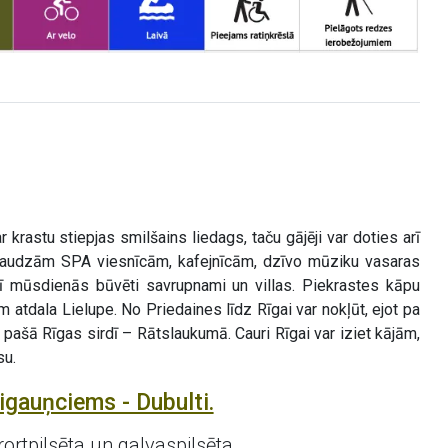
 krastu stiepjas smilšains liedags, taču gājēji var doties arī
ar daudzām SPA viesnīcām, kafejnīcām, dzīvo mūziku vasaras
arī mūsdienās būvēti savrupnami un villas. Piekrastes kāpu
 atdala Lielupe. No Priedaines līdz Rīgai var nokļūt, ejot pa
pašā Rīgas sirdī – Rātslaukumā. Cauri Rīgai var iziet kājām,
su.
igauņciems - Dubulti.
ortpilsēta un galvaspilsēta