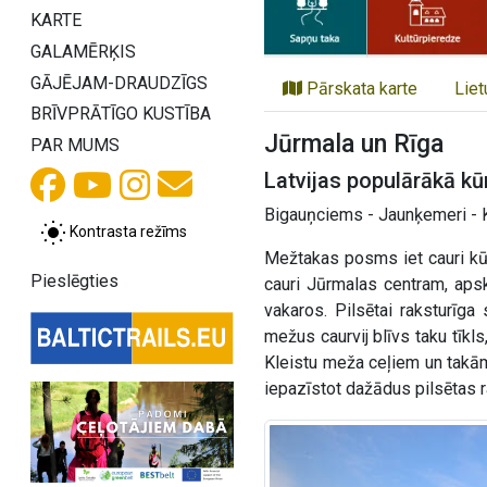
KARTE
GALAMĒRĶIS
GĀJĒJAM-DRAUDZĪGS
Pārskata karte
Liet
BRĪVPRĀTĪGO KUSTĪBA
Jūrmala un Rīga
PAR MUMS
Latvijas populārākā kū
Bigauņciems - Jaunķemeri - K
Kontrasta režīms
Mežtakas posms iet cauri kūro
Pieslēgties
cauri Jūrmalas centram, aps
vakaros. Pilsētai raksturīga
mežus caurvij blīvs taku tīkl
Kleistu meža ceļiem un takām 
iepazīstot dažādus pilsētas r