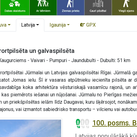
uva
Latvija
Igaunija
GPX
rortpilsēta un galvaspilsēta
augurciems - Vaivari - Pumpuri - Jaundubulti - Dubulti: 51 km
rtpilsētai Jūrmalai un Latvijas galvaspilsētai Rīgai. Jūrmalā gar
katot Jomas ielu. Šī ir vasaras atpūtnieku iecienīta pilsēta 
 savdabīga koka arhitektūra vēsturiskajā vasarnīcu rajonā, un 
s, kas piemērots iešanai un nūjošanai. Jūrmalu no Pierīgas mežiem
un priekšpilsētas ielām līdz Daugavai, kuru šķērsojot, nonākam 
ajonus, vai izmantot sabiedrisko transportu – vilcienu vai autobu
100. posms. B
Latvijas populārākā kūr