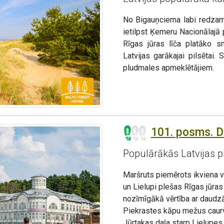
No Bigauņciema labi redzam
ietilpst Ķemeru Nacionālajā
Rīgas jūras līča platāko s
Latvijas garākajai pilsētai
pludmales apmeklētājiem.
101. posms. Du
Populārākās Latvijas 
Maršruts piemērots ikviena 
un Lielupi plešas Rīgas jūras
nozīmīgākā vērtība ar daudz
Piekrastes kāpu mežus caurvij
Jūrtakas daļa starp Lielupes