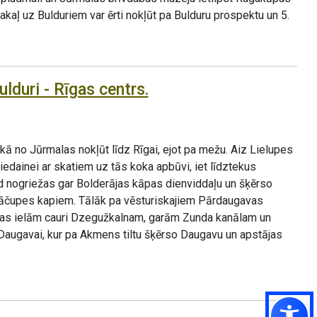
kaļ uz Bulduriem var ērti nokļūt pa Bulduru prospektu un 5.
lduri - Rīgas centrs.
, kā no Jūrmalas nokļūt līdz Rīgai, ejot pa mežu. Aiz Lielupes
riedainei ar skatiem uz tās koka apbūvi, iet līdztekus
d nogriežas gar Bolderājas kāpas dienviddaļu un šķērso
 Lāčupes kapiem. Tālāk pa vēsturiskajiem Pārdaugavas
vas ielām cauri Dzegužkalnam, garām Zunda kanālam un
Daugavai, kur pa Akmens tiltu šķērso Daugavu un apstājas