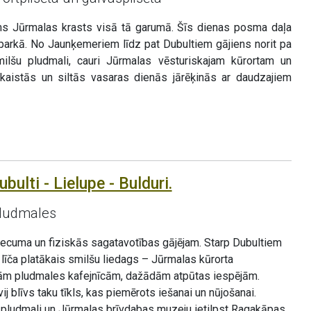
s Jūrmalas krasts visā tā garumā. Šīs dienas posma daļa
 parkā. No Jaunķemeriem līdz pat Dubultiem gājiens norit pa
milšu pludmali, cauri Jūrmalas vēsturiskajam kūrortam un
. Skaistās un siltās vasaras dienās jārēķinās ar daudzajiem
bulti - Lielupe - Bulduri.
pludmales
vecuma un fiziskās sagatavotības gājējam. Starp Dubultiem
 līča platākais smilšu liedags – Jūrmalas kūrorta
ām pludmales kafejnīcām, dažādām atpūtas iespējām.
 blīvs taku tīkls, kas piemērots iešanai un nūjošanai.
 pludmali un Jūrmalas brīvdabas muzeju ietilpst Ragakāpas