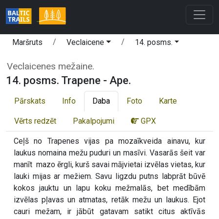
Maršruts
Veclaicene
14. posms.
Veclaicenes mežaine.
14. posms. Trapene - Ape.
Pārskats
Info
Daba
Foto
Karte
Vērts redzēt
Pakalpojumi
GPX
Ceļš no Trapenes vijas pa mozaīkveida ainavu, kur
laukus nomaina mežu puduri un masīvi. Vasarās šeit var
manīt mazo ērgli, kurš savai mājvietai izvēlas vietas, kur
lauki mijas ar mežiem. Savu ligzdu putns labprāt būvē
kokos jauktu un lapu koku mežmalās, bet medībām
izvēlas pļavas un atmatas, retāk mežu un laukus. Ejot
cauri mežam, ir jābūt gatavam satikt citus aktīvās