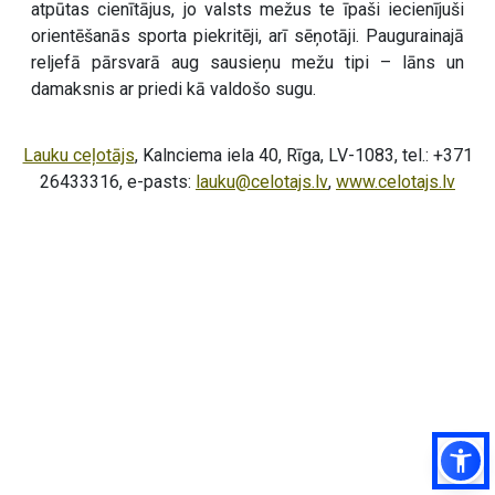
atpūtas cienītājus, jo valsts mežus te īpaši iecienījuši
orientēšanās sporta piekritēji, arī sēņotāji. Paugurainajā
reljefā pārsvarā aug sausieņu mežu tipi – lāns un
damaksnis ar priedi kā valdošo sugu.
Lauku ceļotājs
, Kalnciema iela 40, Rīga, LV-1083, tel.: +371
26433316, e-pasts:
lauku@celotajs.lv
,
www.celotajs.lv