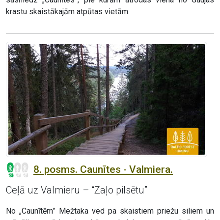
krastu skaistākajām atpūtas vietām.
8. posms. Caunītes - Valmiera.
Ceļā uz Valmieru – “Zaļo pilsētu”
No „Caunītēm” Mežtaka ved pa skaistiem priežu siliem un