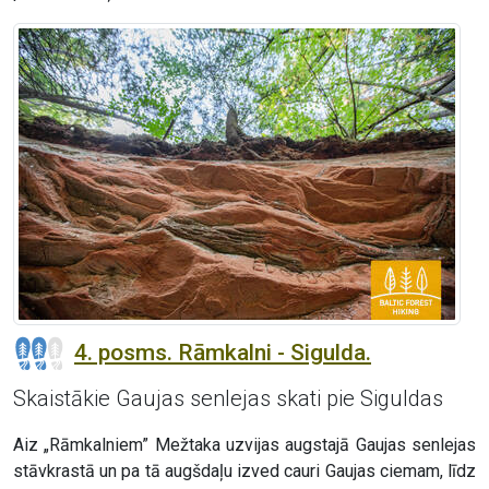
4. posms. Rāmkalni - Sigulda.
Skaistākie Gaujas senlejas skati pie Siguldas
Aiz „Rāmkalniem” Mežtaka uzvijas augstajā Gaujas senlejas
stāvkrastā un pa tā augšdaļu izved cauri Gaujas ciemam, līdz