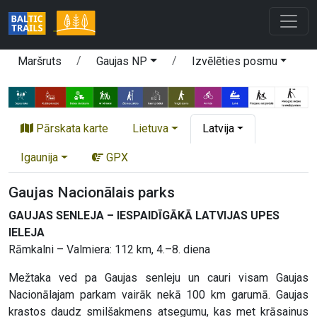
Maršruts
Gaujas NP
Izvēlēties posmu
Pārskata karte
Lietuva
Latvija
Igaunija
GPX
Gaujas Nacionālais parks
GAUJAS SENLEJA – IESPAIDĪGĀKĀ LATVIJAS UPES
IELEJA
Rāmkalni – Valmiera: 112 km, 4.–8. diena
Mežtaka ved pa Gaujas senleju un cauri visam Gaujas
Nacionālajam parkam vairāk nekā 100 km garumā. Gaujas
krastos daudz smilšakmens atsegumu, kas met krāsainus