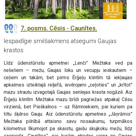
7. posms. Cēsis - Caunītes.
Iespaidīgie smilšakmens atsegumi Gaujas
krastos
Līdz ūdenstūristu apmetnei „Lenči” Mežtaka ved pa
nelieliem – mežu, Gaujas loku un vecupju ieskautiem –
ceļiem un takām, bet pirms Ērģeļu klintīm tā iekļaujas
apkaimes izteiktajā reljefā, ievērojami „ceļoties” un „krītot”
mazu strautu izvagotajā Gaujas senlejas krasta nogāzē. Aiz
Ērģeļu klintīm Mežtaka mazu brīdi pagriežas atpakaļ Cēsu
virzienā, bet Pieškalnos – uz Rāmniekiem, pie kuriem pa
tiltu šķērso Gauju. Aiz ūdenstūristu apmetnes „Jāņrāmis”
Mežtaka pilnībā attaisno savu nosaukumu, turpmākos
kilometrus līkumojot pa skaistu, gaišu skujkoku mežu, līdz
sasniedz „Caunītes”, pie kurām atrodas viena no Gaujas