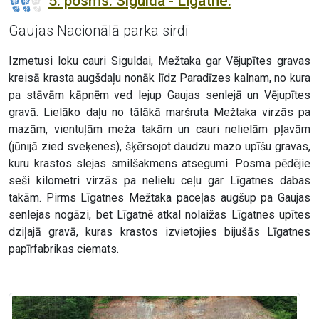
5. posms. Sigulda - Līgatne.
Gaujas Nacionālā parka sirdī
Izmetusi loku cauri Siguldai, Mežtaka gar Vējupītes gravas
kreisā krasta augšdaļu nonāk līdz Paradīzes kalnam, no kura
pa stāvām kāpnēm ved lejup Gaujas senlejā un Vējupītes
gravā. Lielāko daļu no tālākā maršruta Mežtaka virzās pa
mazām, vientuļām meža takām un cauri nelielām pļavām
(jūnijā zied sveķenes), šķērsojot daudzu mazo upīšu gravas,
kuru krastos slejas smilšakmens atsegumi. Posma pēdējie
seši kilometri virzās pa nelielu ceļu gar Līgatnes dabas
takām. Pirms Līgatnes Mežtaka paceļas augšup pa Gaujas
senlejas nogāzi, bet Līgatnē atkal nolaižas Līgatnes upītes
dziļajā gravā, kuras krastos izvietojies bijušās Līgatnes
papīrfabrikas ciemats.