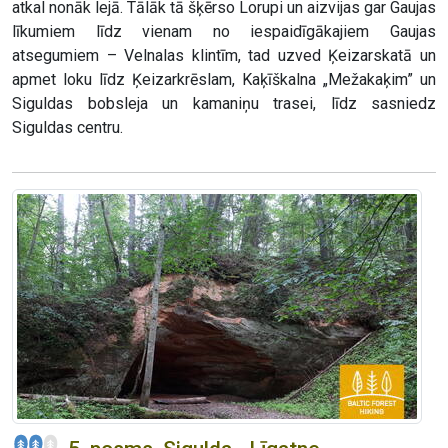
atkal nonāk lejā. Tālāk tā šķērso Lorupi un aizvijas gar Gaujas
līkumiem līdz vienam no iespaidīgākajiem Gaujas
atsegumiem – Velnalas klintīm, tad uzved Ķeizarskatā un
apmet loku līdz Ķeizarkrēslam, Kaķīškalna „Mežakaķim” un
Siguldas bobsleja un kamaniņu trasei, līdz sasniedz
Siguldas centru.