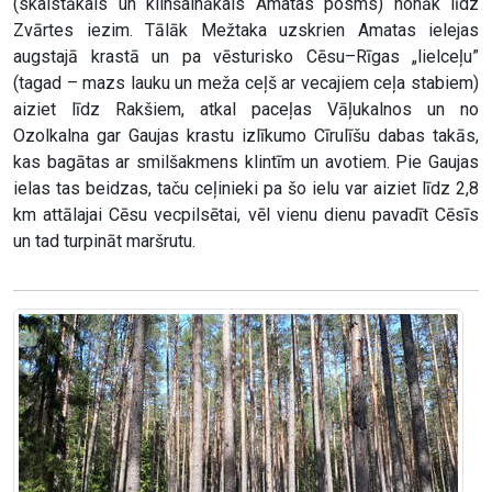
(skaistākais un klinšainākais Amatas posms) nonāk līdz
Zvārtes iezim. Tālāk Mežtaka uzskrien Amatas ielejas
augstajā krastā un pa vēsturisko Cēsu–Rīgas „lielceļu”
(tagad – mazs lauku un meža ceļš ar vecajiem ceļa stabiem)
aiziet līdz Rakšiem, atkal paceļas Vāļukalnos un no
Ozolkalna gar Gaujas krastu izlīkumo Cīrulīšu dabas takās,
kas bagātas ar smilšakmens klintīm un avotiem. Pie Gaujas
ielas tas beidzas, taču ceļinieki pa šo ielu var aiziet līdz 2,8
km attālajai Cēsu vecpilsētai, vēl vienu dienu pavadīt Cēsīs
un tad turpināt maršrutu.