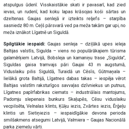
atspulgus ūdenī. Visskaistākie skati ir pavasarī, kad zied
ievas, un rudenī, kad koku lapas krāsojas koši sārtas un
dzeltenas. Gaujas senlejā ir izteikts reljefs – starpība
sasniedz 80 m. Ceļš pārsvarā ved pa meža takām gar upi, no
meža iznākot Līgatnē un Siguldā.
Spilgtākie iespaidi:
Gaujas senleja – dziļākā upes ieleja
Baltijas valstīs, Sigulda – viens no populārākajiem tūrisma
galamērķiem Latvijā, Bobsleja un kamaniņu trase „Sigulda”,
Siguldas gaisa tramvajs pāri Gaujai 43 m augstumā,
Viduslaiku pilis Siguldā, Turaidā un Cēsīs, Gūtmaņala –
lielākā grota Baltijā, Līgatnes dabas takas – iespēja vērot
Baltijas valstīm raksturīgos savvaļas dzīvniekus un putnus,
Līgatnes papīrfabrikas ciemats – industriālais mantojums,
Padomju slepenais bunkurs Skaļupēs, Cēsu viduslaiku
vecpilsēta, Velnalas klints, Ķūķu iezis, Zvārtes iezis, Ērģeļu
klintis un Sietiņiezis – iespaidīgākie devona perioda
smilšakmens atsegumi Latvijā, Valmiera – Gaujas Nacionālā
parka ziemeļu vārti.