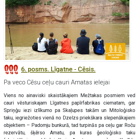
6. posms. Līgatne - Cēsis.
Pa veco Cēsu ceļu cauri Amatas ielejai
Viens no ainaviski skaistākajiem Mežtakas posmiem ved
cauri vēsturiskajam Līgatnes papīrfabrikas ciematam, gar
Spriņģu iezi izlīkumo pa Skaļupes takām un Mitoloģisko
taku, iegriežoties vienā no Dzelzs priekškara slepenākajiem
objektiem – Padomju bunkurā, tad turpinās pa ceļu gar Roču
rezervātu, šķērso Amatu, pa kuras ģeoloģisko taku