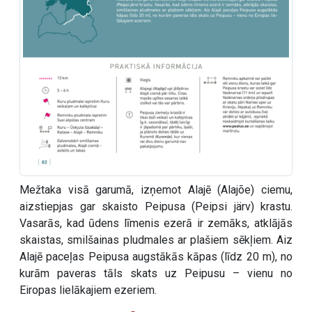
Mežtaka visā garumā, izņemot Alajē (Alajõe) ciemu,
aizstiepjas gar skaisto Peipusa (Peipsi järv) krastu.
Vasarās, kad ūdens līmenis ezerā ir zemāks, atklājās
skaistas, smilšainas pludmales ar plašiem sēkļiem. Aiz
Alajē paceļas Peipusa augstākās kāpas (līdz 20 m), no
kurām paveras tāls skats uz Peipusu – vienu no
Eiropas lielākajiem ezeriem.