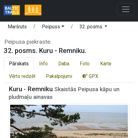
Maršruts
Peipuss
32. posms.
Peipusa piekraste.
32. posms. Kuru - Remniku.
Pārskats
Info
Daba
Foto
Karte
Vērts redzēt
Pakalpojumi
GPX
Kuru - Remniku
Skaistās Peipusa kāpu un
pludmaļu ainavas