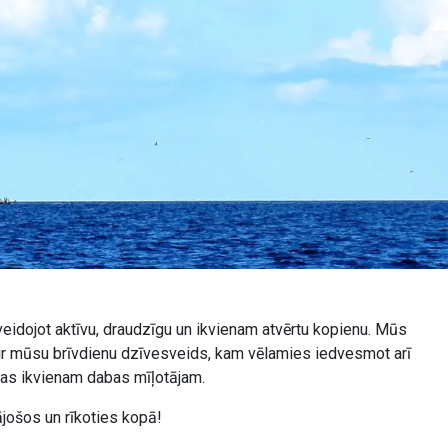
veidojot aktīvu, draudzīgu un ikvienam atvērtu kopienu. Mūs
s ir mūsu brīvdienu dzīvesveids, kam vēlamies iedvesmot arī
īgas ikvienam dabas mīļotājam.
ājošos un rīkoties kopā!