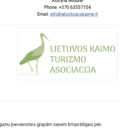
Kotryna Miliūnė
Phone: +370 63557154
Email:
info@atostogoskaime.lt
ūgumu pievienoties grupām saņem brīvprātīgais pēc