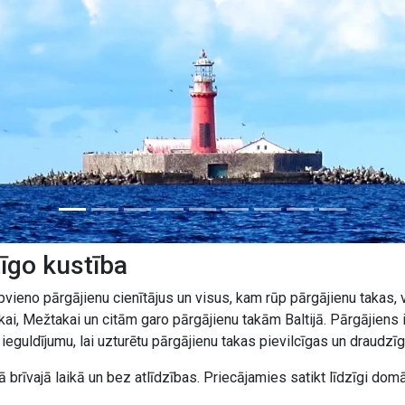
tīgo kustība
pvieno pārgājienu cienītājus un visus, kam rūp pārgājienu takas, 
kai, Mežtakai un citām garo pārgājienu takām Baltijā. Pārgājien
ieguldījumu, lai uzturētu pārgājienu takas pievilcīgas un draudz
 brīvajā laikā un bez atlīdzības. Priecājamies satikt līdzīgi dom