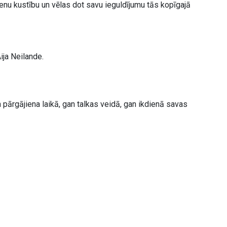
ienu kustību un vēlas dot savu ieguldījumu tās kopīgajā
ija Neilande.
 pārgājiena laikā, gan talkas veidā, gan ikdienā savas