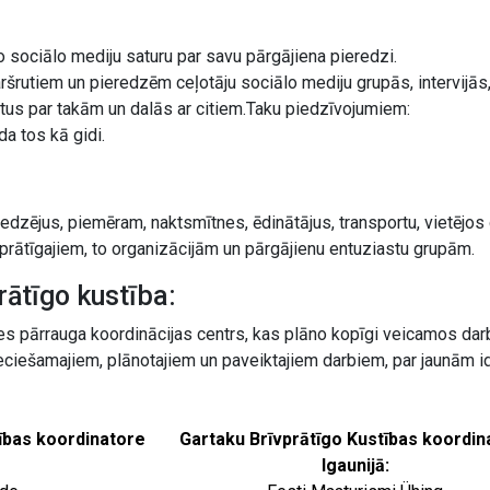
o sociālo mediju saturu par savu pārgājiena pieredzi.
šrutiem un pieredzēm ceļotāju sociālo mediju grupās, intervijās, 
tus par takām un dalās ar citiem.Taku piedzīvojumiem:
a tos kā gidi.
dzējus, piemēram, naktsmītnes, ēdinātājus, transportu, vietējos g
vprātīgajiem, to organizācijām un pārgājienu entuziastu grupām.
rātīgo kustība:
tes pārrauga koordinācijas centrs, kas plāno kopīgi veicamos darb
eciešamajiem, plānotajiem un paveiktajiem darbiem, par jaunām id
ības koordinatore
Gartaku Brīvprātīgo Kustības koordin
Igaunijā: