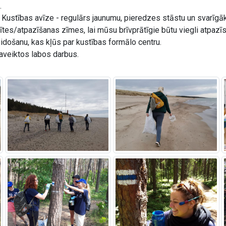
.
 Kustības avīze - regulārs jaunumu, pieredzes stāstu un svarīg
tes/atpazīšanas zīmes, lai mūsu brīvprātīgie būtu viegli atpazīst
idošanu, kas kļūs par kustības formālo centru.
aveiktos labos darbus.