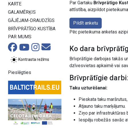
Par Gartaku
Brīvprātīgo Kus
KARTE
attīstība, aizpildot pieteikum
GALAMĒRĶIS
GĀJĒJAM-DRAUDZĪGS
Pildīt anketu
BRĪVPRĀTĪGO KUSTĪBA
Pēc pieteikuma anketas azipi
PAR MUMS
Ko dara brīvprātī
Brīvprātīgie darbojas takās u
Kontrasta režīms
dzīvesvietas apkaimē vai sav
Pieslēgties
Brīvprātīgie darbi
Taku uzturēšanai:
Pieskata taku maršrutus,
Atjauno taku marķējumu.
Ziņo par infrastruktūras
Iespēju robežās savāc at