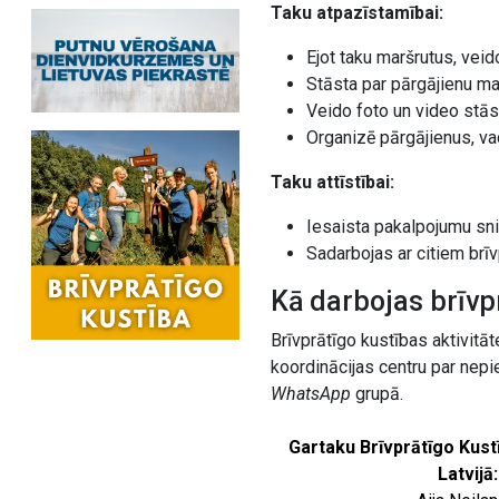
Taku atpazīstamībai:
Ejot taku maršrutus, veid
Stāsta par pārgājienu mar
Veido foto un video stās
Organizē pārgājienus, vad
Taku attīstībai:
Iesaista pakalpojumu snie
Sadarbojas ar citiem brī
Kā darbojas brīvp
Brīvprātīgo kustības aktivitā
koordinācijas centru par nepi
WhatsApp
grupā.
Gartaku Brīvprātīgo Kust
Latvijā: