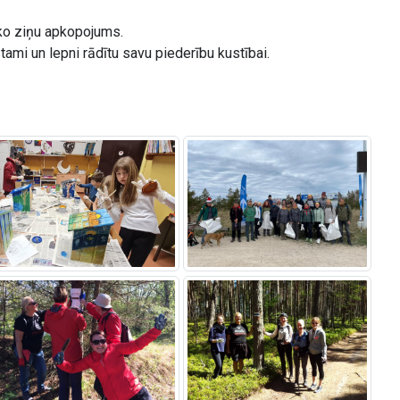
āko ziņu apkopojums.
ami un lepni rādītu savu piederību kustībai.