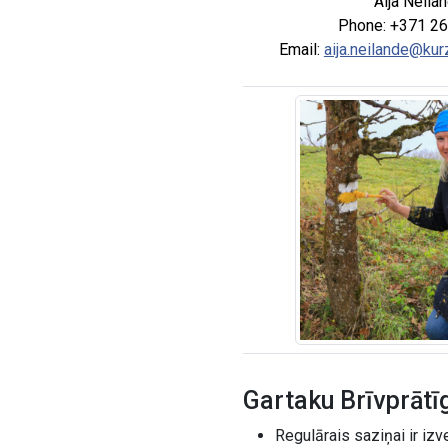
Aija Neila
Phone: +371 2
Email:
aija.neilande@ku
Gartaku Brīvprātī
Regulārais saziņai ir i