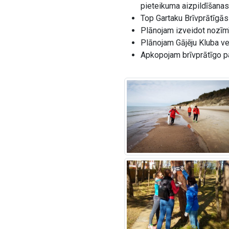
pieteikuma aizpildīšanas
Top Gartaku Brīvprātīgās
Plānojam izveidot nozīmī
Plānojam Gājēju Kluba ve
Apkopojam brīvprātīgo p