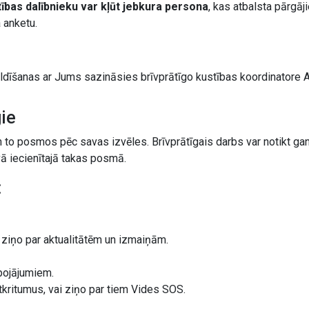
tības dalībnieku var kļūt jebkura persona
, kas atbalsta pārgāj
a anketu.
ldīšanas ar Jums sazināsies brīvprātīgo kustības koordinatore A
gie
n to posmos pēc savas izvēles. Brīvprātīgais darbs var notikt gan
ā iecienītajā takas posmā.
:
 ziņo par aktualitātēm un izmaiņām.
 bojājumiem.
kritumus, vai ziņo par tiem Vides SOS.