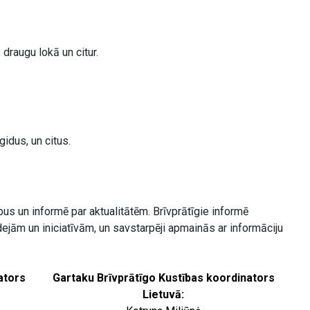
draugu lokā un citur.
idus, un citus.
us un informē par aktualitātēm. Brīvprātīgie informē
ejām un iniciatīvām, un savstarpēji apmainās ar informāciju
ators
Gartaku Brīvprātīgo Kustības koordinators
Lietuvā: