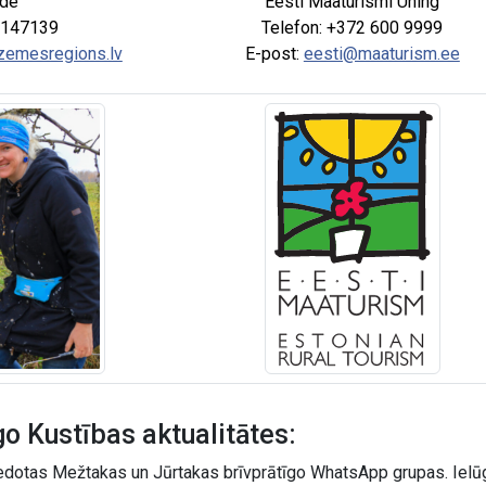
nde
Eesti Maaturismi Ühing
6147139
Telefon: +372 600 9999
rzemesregions.lv
E-post:
eesti@maaturism.ee
go Kustības aktualitātes:
zvedotas Mežtakas un Jūrtakas brīvprātīgo WhatsApp grupas. Iel