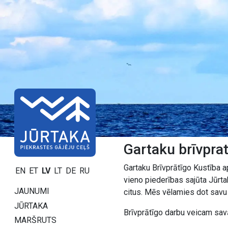
Gartaku brīvpra
Gartaku Brīvprātīgo Kustība a
EN
ET
LV
LT
DE
RU
vieno piederības sajūta Jūrta
JAUNUMI
citus. Mēs vēlamies dot savu 
JŪRTAKA
Brīvprātīgo darbu veicam savā
MARŠRUTS