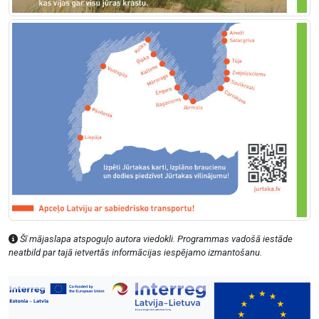
Šī mājaslapa atspoguļo autora viedokli. Programmas vadošā iestāde
neatbild par tajā ietvertās informācijas iespējamo izmantošanu.