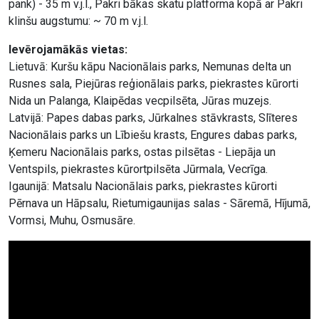
pank) - 35 m v.j.l., Pakri bākas skatu platforma kopā ar Pakri
klinšu augstumu: ~ 70 m v.j.l.
Ievērojamākās vietas:
Lietuvā: Kuršu kāpu Nacionālais parks, Nemunas delta un
Rusnes sala, Piejūras reģionālais parks, piekrastes kūrorti
Nida un Palanga, Klaipēdas vecpilsēta, Jūras muzejs.
Latvijā: Papes dabas parks, Jūrkalnes stāvkrasts, Slīteres
Nacionālais parks un Lībiešu krasts, Engures dabas parks,
Ķemeru Nacionālais parks, ostas pilsētas - Liepāja un
Ventspils, piekrastes kūrortpilsēta Jūrmala, Vecrīga.
Igaunijā: Matsalu Nacionālais parks, piekrastes kūrorti
Pērnava un Hāpsalu, Rietumigaunijas salas - Sāremā, Hījumā,
Vormsi, Muhu, Osmusāre.