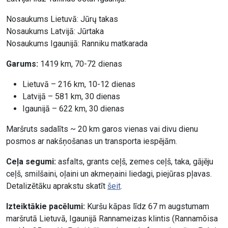
Nosaukums Lietuvā: Jūrų takas
Nosaukums Latvijā: Jūrtaka
Nosaukums Igaunijā: Ranniku matkarada
Garums:
1419 km, 70-72 dienas
Lietuvā – 216 km, 10-12 dienas
Latvijā – 581 km, 30 dienas
Igaunijā – 622 km, 30 dienas
Maršruts sadalīts ~ 20 km garos vienas vai divu dienu
posmos ar nakšņošanas un transporta iespējām.
Ceļa segumi:
asfalts, grants ceļš, zemes ceļš, taka, gājēju
ceļš, smilšaini, oļaini un akmeņaini liedagi, piejūras pļavas.
Detalizētāku aprakstu skatīt
šeit
.
Izteiktākie pacēlumi:
Kuršu kāpas līdz 67 m augstumam
maršrutā Lietuvā, Igaunijā Rannameizas klintis (Rannamõisa