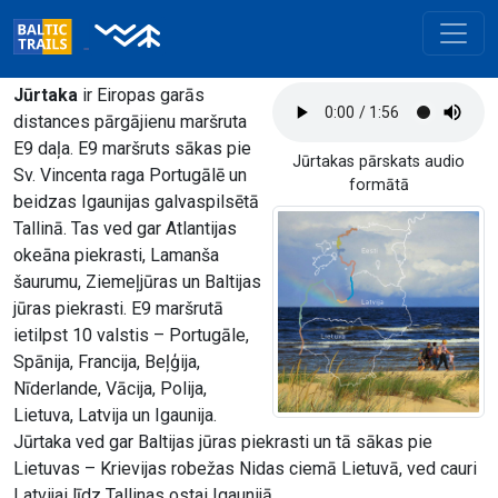
Jūrtaka
ir Eiropas garās
distances pārgājienu maršruta
E9 daļa. E9 maršruts sākas pie
Jūrtakas pārskats audio
Sv. Vincenta raga Portugālē un
formātā
beidzas Igaunijas galvaspilsētā
Tallinā. Tas ved gar Atlantijas
okeāna piekrasti, Lamanša
šaurumu, Ziemeļjūras un Baltijas
jūras piekrasti. E9 maršrutā
ietilpst 10 valstis – Portugāle,
Spānija, Francija, Beļģija,
Nīderlande, Vācija, Polija,
Lietuva, Latvija un Igaunija.
Jūrtaka ved gar Baltijas jūras piekrasti un tā sākas pie
Lietuvas – Krievijas robežas Nidas ciemā Lietuvā, ved cauri
Latvijai līdz Tallinas ostai Igaunijā.