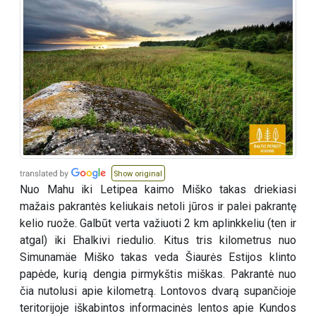
Show original
Nuo Mahu iki Letipea kaimo Miško takas driekiasi
mažais pakrantės keliukais netoli jūros ir palei pakrantę
kelio ruože. Galbūt verta važiuoti 2 km aplinkkeliu (ten ir
atgal) iki Ehalkivi riedulio. Kitus tris kilometrus nuo
Simunamäe Miško takas veda Šiaurės Estijos klinto
papėde, kurią dengia pirmykštis miškas. Pakrantė nuo
čia nutolusi apie kilometrą. Lontovos dvarą supančioje
teritorijoje iškabintos informacinės lentos apie Kundos