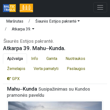
Maršrutas
Šiaurės Estijos pakrantė
Atkarpa 39.
Šiaurės Estijos pakrantė.
Atkarpa 39. Mahu‒Kunda.
Apžvalga
Info
Gamta
Nuotraukos
Žemėlapis
Verta pamatyti
Paslaugos
GPX
Mahu‒Kunda
Susipažinimas su Kundos
pramonės paveldu