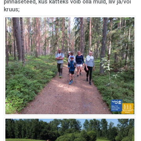
pinnaseteed, kus katteks võib olla muld, liiv ja/või
kruus;