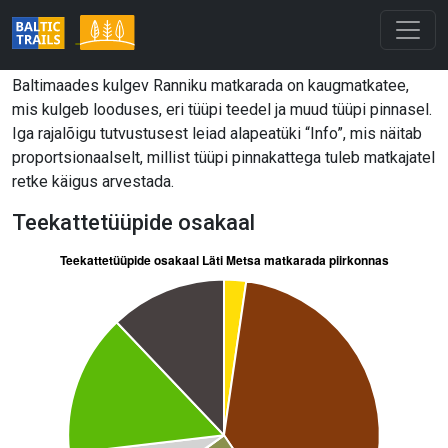
Baltimaades kulgev Ranniku matkarada on kaugmatkatee,
mis kulgeb looduses, eri tüüpi teedel ja muud tüüpi pinnasel.
Iga rajalõigu tutvustusest leiad alapeatüki “Info”, mis näitab
proportsionaalselt, millist tüüpi pinnakattega tuleb matkajatel
retke käigus arvestada.
Teekattetüüpide osakaal