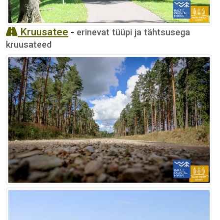
Kruusatee
-
erinevat tüüpi ja tähtsusega
kruusateed