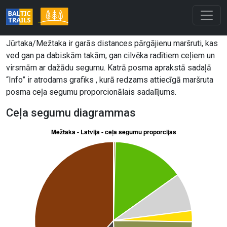
Jūrtaka/Mežtaka ir garās distances pārgājienu maršruti, kas
ved gan pa dabiskām takām, gan cilvēka radītiem ceļiem un
virsmām ar dažādu segumu. Katrā posma aprakstā sadaļā
“Info” ir atrodams grafiks , kurā redzams attiecīgā maršruta
posma ceļa segumu proporcionālais sadalījums.
Ceļa segumu diagrammas