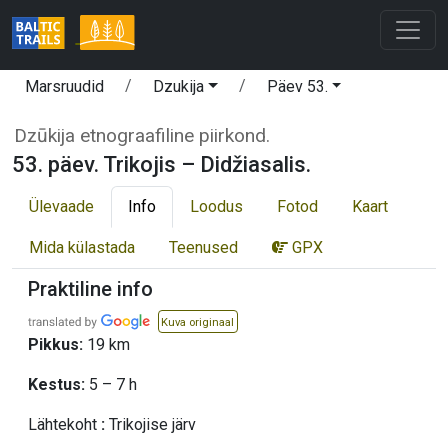
Marsruudid
Dzukija
Päev 53.
Dzūkija etnograafiline piirkond.
53. päev. Trikojis – Didžiasalis.
Ülevaade
Info
Loodus
Fotod
Kaart
Mida külastada
Teenused
GPX
Praktiline info
Kuva originaal
Pikkus:
19 km
Kestus:
5 – 7 h
Lähtekoht
:
Trikojise järv