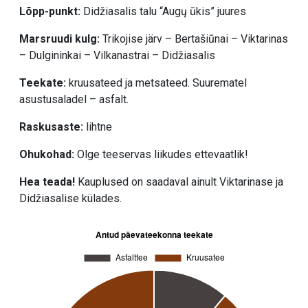
Lõpp-punkt:
Didžiasalis talu “Augų ūkis” juures
Marsruudi kulg:
Trikojise järv – Bertašiūnai – Viktarinas
– Dulgininkai – Vilkanastrai – Didžiasalis
Teekate:
kruusateed ja metsateed. Suurematel
asustusaladel – asfalt.
Raskusaste:
lihtne
Ohukohad:
Olge teeservas liikudes ettevaatlik!
Hea teada!
Kauplused on saadaval ainult Viktarinase ja
Didžiasalise külades.