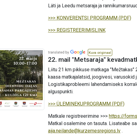
mums, kur tās atrastas, lai varam tās
Läti ja Leedu metsaraja ja rannikumarsruud
atgūt. 🙏 Kā arī aicinām pieteikties, ja
otrdien vēlaties nākt talkā, lai kopā varam
>>> KONVERENTSI PROGRAMM (PDF)
laipu nogādāt atpakaļ un atkal uzstādīt
Apšuciema pludmalē. ❤️
>>> REGISTREERIMISLINK
Kuva originaal
22. mail "Metsaraja" kevadmat
Liitu 21 km pikkuse matkaga "Mežtakas" 2
kaasa matkajalatsid, joogivesi, varusokid 
Logistikaprobleemi lahendamiseks korral
alguspunkti.
>>> ÜLEMINEKUPROGRAMM (PDF)
Matkale registreerimine >>>
https://for
Matkal osalemine on tasuta. Lisateabe 
aija.neilande@kurzemesregions.lv
.