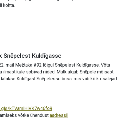
i kohta.
k Snēpelest Kuldīgasse
2. mail Mežtaka #92 lõigul Snēpelest Kuldīgasse. Võta
ja ilmastikule sobivad riided. Matk algab Snēpele mõisast.
datakse Kuldīgast Snēpelesse buss, mis viib kõik osalejad
ms.gle/kTVamlHiVK7w46fo9
.
saamiseks võtke ühendust
aadressil