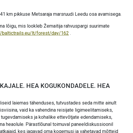
 2141 km pikkuse Metsaraja marsruudi Leedu osa avamisega.
a lõigu, mis lookleb Žemaitija rahvuspargi suurimate
//baltictrails.eu/lt/forest/day/162
.
ATKAJALE. HEA KOGUKONDADELE. HEA
iseid laiemas tähenduses, tutvustades seda mitte ainult
sviisina, vaid ka vahendina reisijate ligimeelitamiseks,
tugevdamiseks ja kohalike ettevõtjate edendamiseks,
a heaolule. Pärastlõunal toimuval paneeldiskussioonil
matkajaid, kes jagavad oma kogemusi ja vahetavad mõtteid