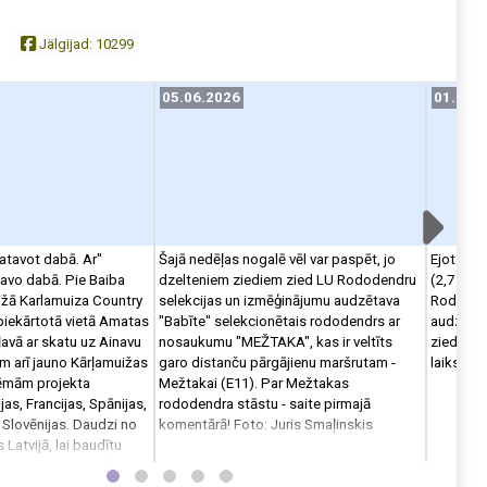
Jälgijad:
10299
27.06.2026
05.06.2026
05.06.2026
01.06.
 vasaras
atavot dabā. Ar"
ŽERĀRA DONIS Juncus garardi. Latvijā
Šajā nedēļas nogalē vēl var paspēt, jo
Šajā nedēļas nog
Ejot pa 
 noiet kādu no
avo dabā. Pie Baiba
sastopams tikai jūras piekrastē, vai tās
dzelteniem ziediem zied LU Rododendru
dzelteniem zied
(2,7 km) 
as atmiņas taču
ižā Karlamuiza Country
tuvumā. Aug piejūras pļavās, liedagā,
selekcijas un izmēģinājumu audzētava
selekcijas un i
Rododend
abiekārtotā vietā Amatas
starpkāpu ieplakās. Aizsargājama suga.
"Babīte" selekcionētais rododendrs ar
"Babīte" selekci
audzētava
ļavā ar skatu uz Ainavu
Šobrīd Vidzemes piekrastes piejūras
nosaukumu "MEŽTAKA", kas ir veltīts
nosaukumu "MEŽT
zied rodo
ām arī jauno Kārļamuižas
pļavās zied skaistiem ziediem.
garo distanču pārgājienu maršrutam -
garo distanču p
laiks!
aņēmām projekta
Mežtakai (E11). Par Mežtakas
Mežtakai (E11).
jas, Francijas, Spānijas,
rododendra stāstu - saite pirmajā
rododendra stāst
n Slovēnijas. Daudzi no
komentārā! Foto: Juris Smaļinskis
komentārā! Mežt
 Latvijā, lai baudītu
vien dažu kilome
saru, kas ir piemērota
Rododendru audz
t, Latvijā, nevis
Smaļinskis