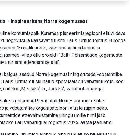
stajām dienvidu
a atrodas blakus
ieki piedāvā klientiem
ätis – inspireerituna Norra kogemusest
rgājienus, t.sk. par
luline kohtumispaik Kuramaa planeerimisregiooni elluviidava
u tegevust ja kaasavat turismi Lätis. Üritus toimus Euroopa
ogrammi "Kohalik areng, vaesuse vähendamine ja
i raames, viies ellu projekti "Balti-Põhjamaade kogemuste
ava turismi edendamise alal".
i käigus saadud Norra kogemusi ning arutada vabatahtlike
 Lätis. Üritus oli suunatud spetsiaalselt vabatahtlikele, kes
näiteks „Mežtaka“ ja „Jūrtaka“, väljatöötamisega.
osales kohtumisel 9 vabatahtlikku – arv, mis osutus
s ja vabatahtlike organisatsiooni aluste rajamiseks.
mentide ettevalmistamine ühingu (mille nimi jääb
seks Läti Vabariigi äriregistris 2025. aasta jaanuaris.
atahtlike liikumise arengus ning pani aluse pikaajalisele