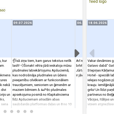
660
09.07.2026
06.07.2026
18.06.2026
s, kur
☝️Īsā ziņa tiem, kam garus tekstus netīk
Arī mēs noteikti iesakām
Vakar devāmies g
kam.
lasīt! 💨Šonakt vētra jūrā ieskaloja mūsu
brīvlaikā kopā ar bērniem
Gatavo dabā" Gat
pludmales labiekārtojumu Apšuciemā,
Jūrtakas posmiem – forš
Stepiņas Kārļamu
šakmens
kas nodrošināja pludmales un ūdens
ir jāveido! 😊
Hotel - speciāli l
tures
pieejamību cilvēkiem ar funkcionāliem
ielejas nogāzes p
āk nekā
traucējumiem, senioriem un ģimenēm ar
krauju. Iemēģināj
 divi
maziem bērniem.♿️ 👟Pēc pludmales
grilu! Un līdzi p
rijs un
apsekojuma posmā no Klapkalnciema
partnerus no Beļģi
iks,
līdz Apšuciemam atradām abas
Vācijas, Itālijas u
a sena
sauļošanās platformas daļas un 8 no 10
viņiem atgriezīsies
m,
laipas posmiem. 🗺️Lūk, arī karte ar
mūsu ēdienu un va
aiga
vietām, kur tās šobrīd atrodas -
tieši palikšanai šei