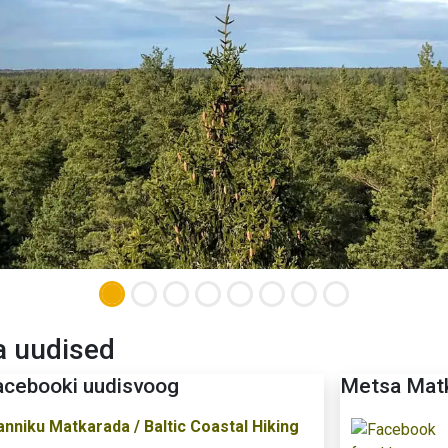
a uudised
acebooki uudisvoog
Metsa Matk
anniku Matkarada / Baltic Coastal Hiking