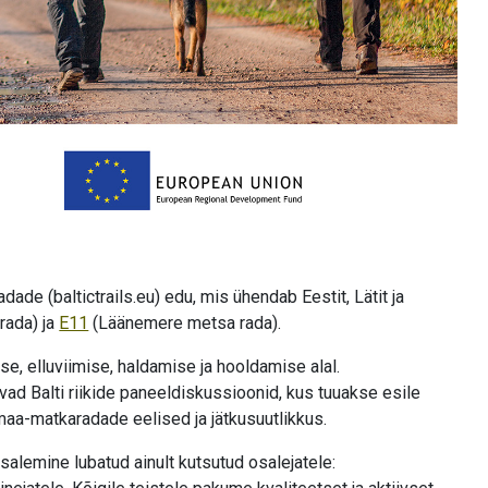
de (baltictrails.eu) edu, mis ühendab Eestit, Lätit ja
rada) ja
E11
(Läänemere metsa rada).
 elluviimise, haldamise ja hooldamise alal.
ad Balti riikide paneeldiskussioonid, kus tuuakse esile
amaa-matkaradade eelised ja jätkusuutlikkus.
alemine lubatud ainult kutsutud osalejatele: