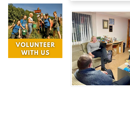
gar jūru. Tā ir pastaiga pa vietu, ku
akmens glabā atmiņas par planēta
pagātni.