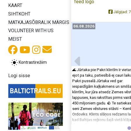
KAART
Jälgijad:
7
SIHTKOHT
MATKAJASÕBRALIK MÄRGIS
06.08.2026
VOLUNTEER WITH US
MEIST
Kontrastirežiim
🌊 Jūrtaka pie Pakri klintīm Ir vieta
Logi sisse
ejot pa taku, patiesībā ej cauri lai
Pakri pussalā Jūrtaka ved gar
iespaidīgām kaļķakmens un smil
klintīm, kur jūra atsedz Zemes vēs
lappuses, kas rakstītas pirms vair
450 miljoniem gadu. 🪨 Te satiekas
seni Zemes vēstures stāsti – Kemb
Ordoviks. Klints slāņos redzams la
kad Baltijas reģionu šajā vietā klāj
jūra ar tās iemītniekiem - trilobītie
galvkājiem u.c. 🌿 Šī nav tikai past