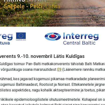
verents 9.-10. novembril Lätis Kuldīgas
uldīgas toimuv Pan-Balti matkakonverents tähistab Balti Matkarada
 võrgustikuga osana marsruutidest
E9
(Läänemere ranniku matka
rühmad, kes jagavad kogemusi pikamaa-matkaradade planeerimise,
ogemusi Baltimaadest, Rootsist ja Norrast. Ettekannetele järgnev
ktilistes aspektides, nagu kohalik aktsepteerimine ja toetus, pik
riiklikele epidemioloogilistele ohutusmeetmetele. Kohapeal on os