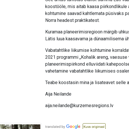
un saņēmām ne pārāk iepriecinošu ziņu -
koostööle, mis aitab kaasa piirkondlikule
laipas un sauļošanās platformas vairs
kohtumine saavad kahtlemata püsivaks pan
nav. 😬Ko nu? Sēdāmies auto un braucām
meklēt. ✅Sākām ar Klapkalnciema
Norra headest praktikatest.
pludmali, jo arī tur mums izvietota
sauļošanās platforma. Tur, par laimi, viss
Kuramaa planeerimisregioon märgib uhkuse
salīdzinoši mierīgi -platforma ir izcilāta,
Lätis luua kaasavama ja dünaamilisema ü
bet joprojām savā vietā. Tik vien darba,
kā to atrakt un nolīmeņot. No
Vabatahtlike liikumise kohtumine korrald
Klapkalnciema pavērāmies Ragaciema
2021 programmi „Kohalik areng, vaesuse 
virzienā un tālumā pamanījām kaut ko
līdzīgu mūsu Apšuciema labiekārtojuma
planeerimispiirkond elluviidati kahepoo
konstrukcijām. Devāmies tuvāk, un
vahetamine vabatahtlike liikumises osale
patiesi - atradām pusi no sauļošanās
platformas un vienu laipas posmu! 🚶‍♀️Un
Teabe koostasin mina ja lisateavet selle 
te nu mūsu veiksme turpinājās - tālumā
pamanījām, ka no Ragaciema puses
Aija Neilande
tuvojas prāvs Jūrtakas gājēju pulciņš.
Sagaidījām gājējus un apvaicājāmies, vai
aija.neilande@kurzemesregions.lv
pa ceļam nav redzējuši mūsu laipas
peldam vai izskalotas krastā. Saņēmām
atbildi, ka nekas tāds pludmalē nav
manīts, un uzzinājām arī to, ka šodien viņi
Kuva originaal
ceļu mērojuši no Ragaciema. Tātad