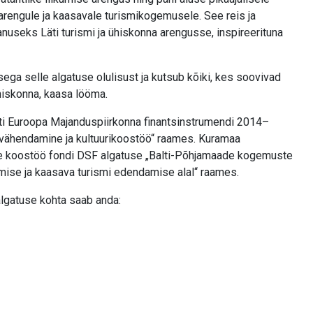
 arengule ja kaasavale turismikogemusele. See reis ja
useks Läti turismi ja ühiskonna arengusse, inspireerituna
ga selle algatuse olulisust ja kutsub kõiki, kes soovivad
hiskonna, kaasa lööma.
ati Euroopa Majanduspiirkonna finantsinstrumendi 2014–
vähendamine ja kultuurikoostöö“ raames. Kuramaa
lse koostöö fondi DSF algatuse „Balti-Põhjamaade kogemuste
mise ja kaasava turismi edendamise alal“ raames.
algatuse kohta saab anda: