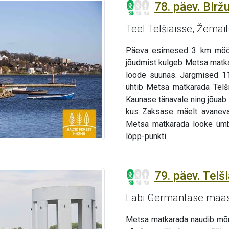
78. päev. Biržu
Teel Telšiaisse, Žemait
Päeva esimesed 3 km möödu
jõudmist kulgeb Metsa matka
loode suunas. Järgmised 11
ühtib Metsa matkarada Telši
Kaunase tänavale ning jõuab 
kus Zaksase mäelt avaneva
Metsa matkarada looke ümbe
lõpp-punkti.
79. päev. Telš
Läbi Germantase maast
Metsa matkarada naudib mõn