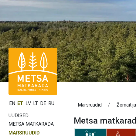
EN
ET
LV
LT
DE
RU
Marsruudid
Žemaitij
UUDISED
Metsa matkarada
METSA MATKARADA
MARSRUUDID