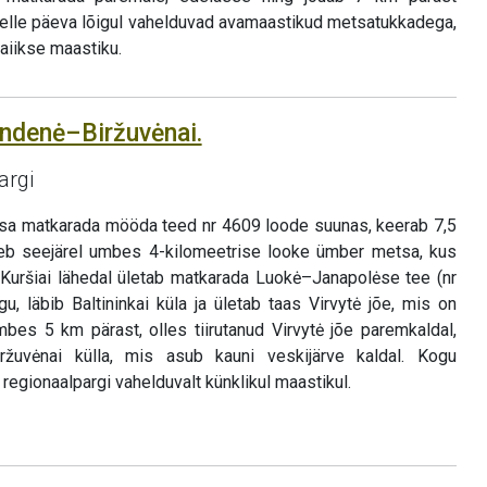
elle päeva lõigul vahelduvad avamaastikud metsatukkadega,
iikse maastiku.
andenė–Biržuvėnai.
argi
tsa matkarada mööda teed nr 4609 loode suunas, keerab 7,5
eb seejärel umbes 4-kilomeetrise looke ümber metsa, kus
. Kuršiai lähedal ületab matkarada Luokė–Janapolėse tee (nr
gu, läbib Baltininkai küla ja ületab taas Virvytė jõe, mis on
bes 5 km pärast, olles tiirutanud Virvytė jõe paremkaldal,
žuvėnai külla, mis asub kauni veskijärve kaldal. Kogu
regionaalpargi vahelduvalt künklikul maastikul.