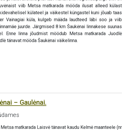
tuvėnaist viib Metsa matkarada mööda ilusat alleed külast
iikidevahelisel külateel ja väikestel küngastel kuni jõuab taas
er Vainagiai küla, kulgeb määda laudteed läbi soo ja viib
a linnamäe juurde. Järgmised 8 km Šaukėnai linnakese suunas
l. Enne linna jõudmist möödub Metsa matkarada Juodlė
odlė tänavat mööda Šaukėnai väikelinna.
ėnai – Gaulėnai.
südames
b Metsa matkarada Laisvė tänavat kaudu Kelmė maanteele (nr