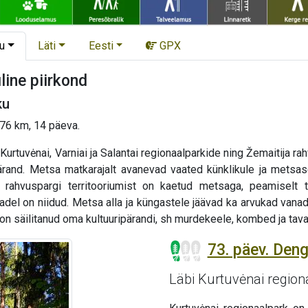
u
Läti
Eesti
GPX
line piirkond
ku
 276 km, 14 päeva.
urtuvėnai, Varniai ja Salantai regionaalparkide ning Žemaitija ra
ärand. Metsa matkarajalt avanevad vaated künklikule ja metsase
ja rahvuspargi territooriumist on kaetud metsaga, peamiselt
del on niidud. Metsa alla ja küngastele jäävad ka arvukad vana
n säilitanud oma kultuuripärandi, sh murdekeele, kombed ja tavad
73. päev. Deng
Läbi Kurtuvėnai region