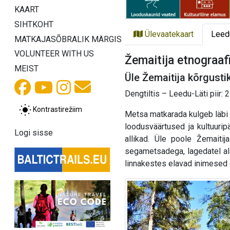
KAART
SIHTKOHT
Ülevaatekaart
Leed
MATKAJASÕBRALIK MÄRGIS
VOLUNTEER WITH US
Žemaitija etnograafi
MEIST
Üle Žemaitija kõrgusti
Dengtiltis – Leedu-Läti piir:
Kontrastirežiim
Metsa matkarada kulgeb läbi K
loodusväärtused ja kultuurip
Logi sisse
allikad. Üle poole Žemaiti
segametsadega, lagedatel ala
linnakestes elavad inimesed o