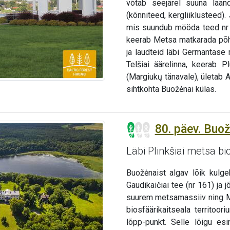
võtab seejärel suuna lään
(kõnniteed, kergliiklusteed)
mis suundub mööda teed nr 4
keerab Metsa matkarada põh
ja laudteid läbi Germantase
Telšiai äärelinna, keerab P
(Margiukų tänavale), ületab 
sihtkohta Buožėnai külas.
80. päev. Buož
Läbi Plinkšiai metsa bi
Buožėnaist algav lõik kulg
Gaudikaičiai tee (nr 161) ja
suurem metsamassiiv ning M
biosfäärikaitseala territo
lõpp-punkt. Selle lõigu es