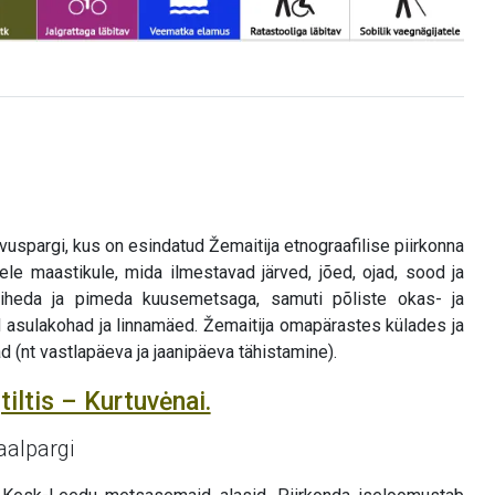
hvuspargi, kus on esindatud Žemaitija etnograafilise piirkonna
le maastikule, mida ilmestavad järved, jõed, ojad, sood ja
 tiheda ja pimeda kuusemetsaga, samuti põliste okas- ja
d asulakohad ja linnamäed. Žemaitija omapärastes külades ja
 (nt vastlapäeva ja jaanipäeva tähistamine).
tiltis – Kurtuvėnai.
aalpargi