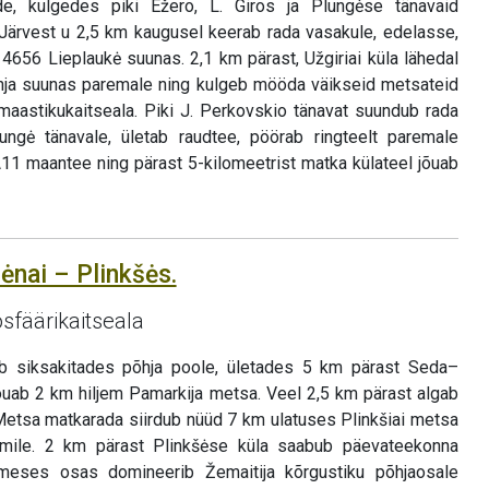
de, kulgedes piki Ežero, L. Giros ja Plungėse tänavaid
. Järvest u 2,5 km kaugusel keerab rada vasakule, edelasse,
656 Lieplaukė suunas. 2,1 km pärast, Užgiriai küla lähedal
ja suunas paremale ning kulgeb mööda väikseid metsateid
 maastikukaitseala. Piki J. Perkovskio tänavat suundub rada
lungė tänavale, ületab raudtee, pöörab ringteelt paremale
A11 maantee ning pärast 5-kilomeetrist matka külateel jõuab
ėnai – Plinkšės.
osfäärikaitseala
eb siksakitades põhja poole, ületades 5 km pärast Seda–
 jõuab 2 km hiljem Pamarkija metsa. Veel 2,5 km pärast algab
etsa matkarada siirdub nüüd 7 km ulatuses Plinkšiai metsa
oriumile. 2 km pärast Plinkšėse küla saabub päevateekonna
imeses osas domineerib Žemaitija kõrgustiku põhjaosale