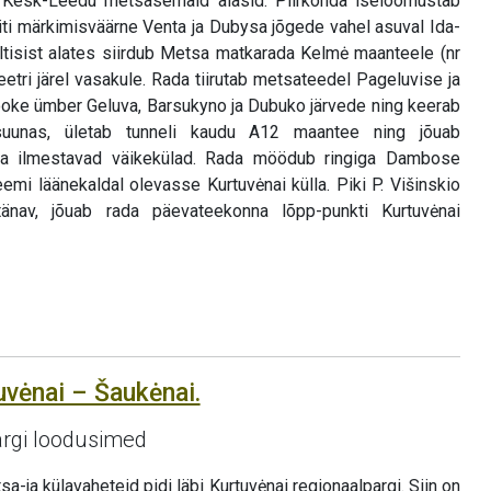
n Kesk-Leedu metsasemaid alasid. Piirkonda iseloomustab
eriti märkimisväärne Venta ja Dubysa jõgede vahel asuval Ida-
iltisist alates siirdub Metsa matkarada Kelmė maanteele (nr
etri järel vasakule. Rada tiirutab metsateedel Pageluvise ja
looke ümber Geluva, Barsukyno ja Dubuko järvede ning keerab
suunas, ületab tunneli kaudu A12 maantee ning jõuab
da ilmestavad väikekülad. Rada möödub ringiga Dambose
teemi läänekaldal olevasse Kurtuvėnai külla. Piki P. Višinskio
änav, jõuab rada päevateekonna lõpp-punkti Kurtuvėnai
uvėnai – Šaukėnai.
argi loodusimed
-ja külavaheteid pidi läbi Kurtuvėnai regionaalpargi. Siin on