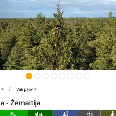
a
Vali päev
 - Žemaitija