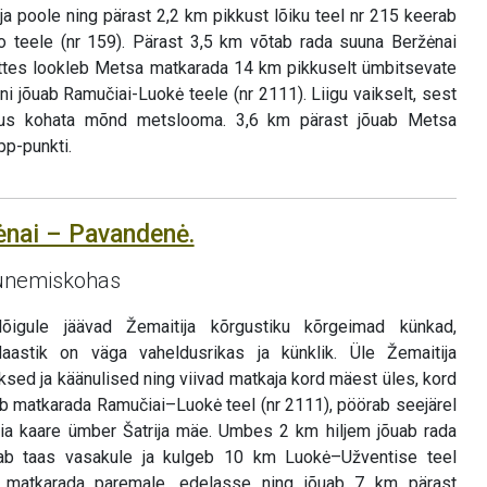
a poole ning pärast 2,2 km pikkust lõiku teel nr 215 keerab
o teele (nr 159). Pärast 3,5 km võtab rada suuna Beržėnai
 jättes lookleb Metsa matkarada 14 km pikkuselt ümbitsevate
i jõuab Ramučiai-Luokė teele (nr 2111). Liigu vaikselt, sest
sus kohata mõnd metslooma. 3,6 km pärast jõuab Metsa
p-punkti.
lėnai – Pavandenė.
gunemiskohas
õigule jäävad Žemaitija kõrgustiku kõrgeimad künkad,
aastik on väga vaheldusrikas ja künklik. Üle Žemaitija
iksed ja käänulised ning viivad matkaja kord mäest üles, kord
eb matkarada Ramučiai–Luokė teel (nr 2111), pöörab seejärel
aia kaare ümber Šatrija mäe. Umbes 2 km hiljem jõuab rada
rab taas vasakule ja kulgeb 10 km Luokė–Užventise teel
 matkarada paremale, edelasse ning jõuab 7 km pärast