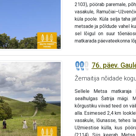
2103), pöörab paremale, põhj
vasakule, Ramučiai–Užvenči
küla poole. Küla selja taha
metsade ja põldude vahel kun
sel lõigul on suur tõenäo
matkarada päevateekonna lõp
76. päev. Gau
Žemaitija nõidade ko
Sellele Metsa matkaraja l
sealhulgas Šatrija mägi. M
kõrgustiku viivad teed on vä
alla. Esimesed 2,4 km lookl
vasakule, lõunasse, tehes l
Užmiestise külla, kus pöö
(2114). Siis keerab Metsa