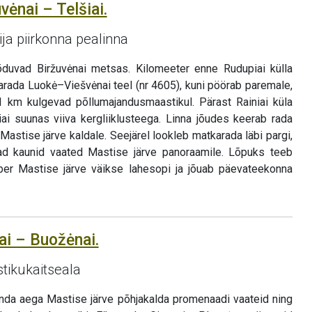
vėnai – Telšiai.
ija piirkonna pealinna
vad Biržuvėnai metsas. Kilomeeter enne Rudupiai külla
rada Luokė–Viešvėnai teel (nr 4605), kuni pöörab paremale,
 km kulgevad põllumajandusmaastikul. Pärast Rainiai küla
ai suunas viiva kergliiklusteega. Linna jõudes keerab rada
Mastise järve kaldale. Seejärel lookleb matkarada läbi pargi,
d kaunid vaated Mastise järve panoraamile. Lõpuks teeb
r Mastise järve väikse lahesopi ja jõuab päevateekonna
iai – Buožėnai.
ikukaitseala
da aega Mastise järve põhjakalda promenaadi vaateid ning