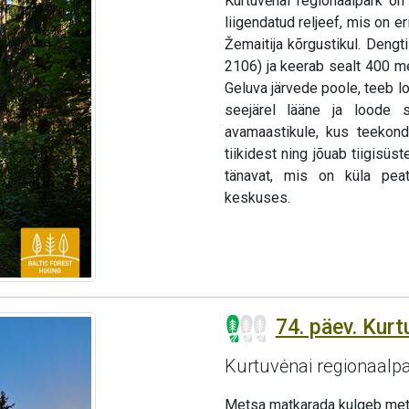
Kurtuvėnai regionaalpark o
liigendatud reljeef, mis on 
Žemaitija kõrgustikul. Dengt
2106) ja keerab sealt 400 me
Geluva järvede poole, teeb 
seejärel lääne ja loode 
avamaastikule, kus teekon
tiikidest ning jõuab tiigisüs
tänavat, mis on küla peat
keskuses.
74. päev. Kurt
Kurtuvėnai regionaalp
Metsa matkarada kulgeb metsa