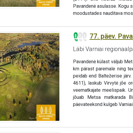
Pavandenė asulasse. Kogu s
moodustades nauditava mosa
77. päev. Pav
Läbi Varniai regionaalp
Pavandenė külast väljub Me
km pärast paremale ning te
peidab end Baltežerise järv
4611), laskub Virvytė jõe or
veematkajate meelispaik. Um
jõuab Metsa matkarada Bir
päevateekond kulgeb Varniai 