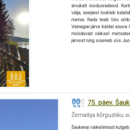
arvukalt loodusradasid. Kur
välja, seejärel lookleb kalat
metsa. Rada teeb tiiru ümb
Vainagiai järve kaldal asuv
mööduvad väiksel metsatee
järvest ning siseneb siis Ju
75. päev. Šauk
Žemaitija kõrgustiku 
Šaukėnai väikelinnast kulge