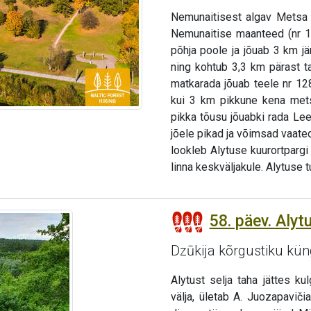
Nemunaitisest algav Metsa m
Nemunaitise maanteed (nr 1
põhja poole ja jõuab 3 km jä
ning kohtub 3,3 km pärast t
matkarada jõuab teele nr 12
kui 3 km pikkune kena metsa
pikka tõusu jõuabki rada Lee
jõele pikad ja võimsad vaate
lookleb Alytuse kuurortpargi 
linna keskväljakule. Alytuse 
58. päev. Aly
Dzūkija kõrgustiku kün
Alytust selja taha jättes 
välja, ületab A. Juozapavič