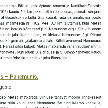
atkaraja lõik kulgeb Vytauto tänavat ja Kaniūkai–Einorai–
102) kaudu 1,5 km pikkuselt kirde suunas, pöörab seejärel
rel Gečialaukise külla. Siis keerab rada paremale, ida poole
aas maanteega nr 1102. Veel 3,3 km jalutamist, kuni Metsa
8 ning laskub kõnniteed pidi Nemunase orgu. Siit viib enam
rada jalakäijate sillani, et ületada Nemunase jõgi. Pärast
du kõrgeimale jalakäijate sillale. Sillalt avanevad Nemunase
d. Pärast silda kulgeb Metsa matkarada vanal raudteetammil,
tänavatel, kuni jõuab S. Dariause ja S. Girėno tänavaid kaudu
turismiinfokeskus asub väljaku lõunaküljel.
tus – Panemunis.
gastel
kulgeb Metsa matkarada Vilniuse tänavat mööda linnakesest
iause silla kaudu taas Nemunase jõe ning keerab vasakule,