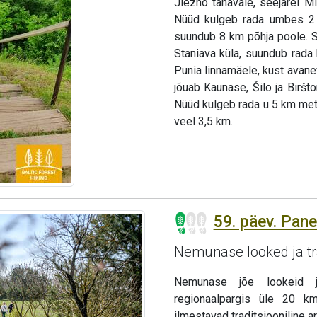
Jiezno tänavale, seejärel 
Nüüd kulgeb rada umbes 2 k
suundub 8 km põhja poole. Si
Staniava küla, suundub rada
Punia linnamäele, kust avan
jõuab Kaunase, Šilo ja Birš
Nüüd kulgeb rada u 5 km mets
veel 3,5 km.
59. päev. Pan
Nemunase looked ja tra
Nemunase jõe lookeid 
regionaalpargis üle 20 km
ilmestavad traditsiooniline a