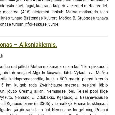
lade vahelisel lõigul, kus rada kulgeb väikestel metsateedel.
lė maantee (A16) ületamist laskub Metsa matkarada taas
ikneb tuntud Birštonase kuurort. Mööda B. Sruogose tänava
onase turismiinfokeskuse juurde.
tonas – Alksniakiemis.
di
se juurest jätkub Metsa matkarada enam kui 1 km pikkuselt
pöörab seejärel Algirdo tänavale, läbib Vytautas J. Meška
 siis kaldapromenaadile, kust u 600 meetri pärast keerab
d 5 km kulgeb rada Žvėrinčiause metsas, seejärel läbib
kuni jõuab Greimų sillani Nemunase jõel. Teisel pool jõge
tauto, Nemuno, J. Zdebskio, Kęstučio, J. Basanavičiause
uni Kęstučio tänav (nr 3306) viib matkaja Prienai kesklinnast
kulgedes järgib rada taas üht Nemunase looget ning Prienai