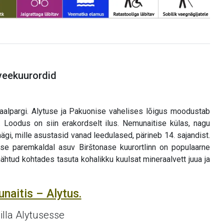
veekuurordid
alpargi. Alytuse ja Pakuonise vahelises lõigus moodustab
 Loodus on siin erakordselt ilus. Nemunaitise külas, nagu
ägi, mille asustasid vanad leedulased, pärineb 14. sajandist.
se paremkaldal asuv Birštonase kuurortlinn on populaarne
ähtud kohtades tasuta kohalikku kuulsat mineraalvett juua ja
naitis – Alytus.
silla Alytusesse