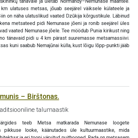
Miškininkų tänavale ja ületab Normandy–Nemunase maantee.
m ulatuses metsas, jõuab seejärel väiksele külateele ja
in on näha ulatuslikud vaated Dzūkija kõrgustikule. Läbinud
 kena metsateed pidi Nemunase jõeni ja ronib seejärel üles
evad vaated Nemunase jõele. Tee möödub Punia kirikust ning
tono tänavaid pidi u 4 km pärast suuremasse metsamassiivi.
as kuni saabub Nemajūnai külla, kust lõigu lõpp-punkti jääb
emunis – Birštonas.
ditsiooniline talumaastik
järgides teeb Metsa matkarada Nemunase loogete
 pikkuse looke, käänutades üle kultuurmaastike, mida
rhitektuur ja eri tooni värvitud puithooned. Rada on metsasem