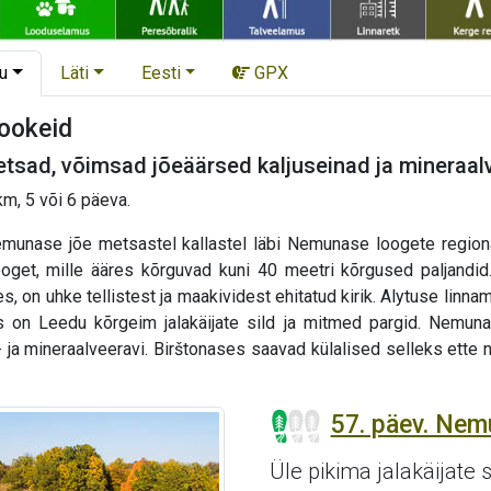
u
Läti
Eesti
GPX
lookeid
tsad, võimsad jõeäärsed kaljuseinad ja mineraal
m, 5 või 6 päeva.
unase jõe metsastel kallastel läbi Nemunase loogete regiona
oget, mille ääres kõrguvad kuni 40 meetri kõrgused paljandid.
 on uhke tellistest ja maakividest ehitatud kirik. Alytuse linnam
 on Leedu kõrgeim jalakäijate sild ja mitmed pargid. Nemuna
ja mineraalveeravi. Birštonases saavad külalised selleks ette n
57. päev. Nemu
Üle pikima jalakäijate 