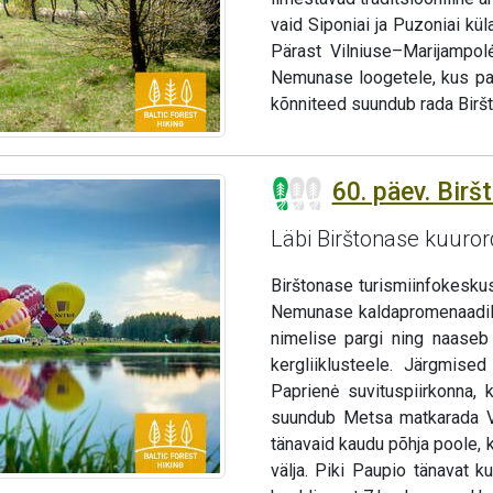
vaid Siponiai ja Puzoniai kü
Pärast Vilniuse–Marijampo
Nemunase loogetele, kus pa
kõnniteed suundub rada Biršt
60. päev. Birš
Läbi Birštonase kuuror
Birštonase turismiinfokesku
Nemunase kaldapromenaadil, 
nimelise pargi ning naaseb
kergliiklusteele. Järgmise
Paprienė suvituspiirkonna, 
suundub Metsa matkarada Vy
tänavaid kaudu põhja poole, k
välja. Piki Paupio tänavat 