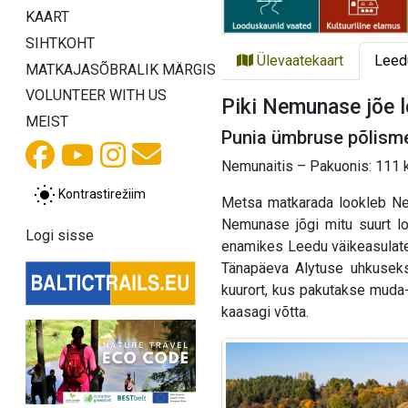
KAART
SIHTKOHT
Ülevaatekaart
Leed
MATKAJASÕBRALIK MÄRGIS
VOLUNTEER WITH US
Piki Nemunase jõe 
MEIST
Punia ümbruse põlisme
Nemunaitis – Pakuonis: 111 k
Kontrastirežiim
Metsa matkarada lookleb Nem
Nemunase jõgi mitu suurt lo
Logi sisse
enamikes Leedu väikeasulates,
Tänapäeva Alytuse uhkuseks
kuurort, kus pakutakse muda- 
kaasagi võtta.