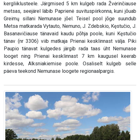
kergliiklusteele. Järgmised 5 km kulgeb rada Žvėrinčiause
metsas, seejärel läbib Paprienė suvituspiirkonna, kuni jõuab
Greimų sillani Nemunase jõel. Teisel pool jõge suundub
Metsa matkarada Vytauto, Nemuno, J. Zdebskio, Kęstučio, J.
Basanavičiause tänavaid kaudu põhja poole, kuni Kęstučio
tänav (nr 3306) viib matkaja Prienai kesklinnast välja. Piki
Paupio tänavat kulgedes järgib rada taas üht Nemunase
looget ning Prienai kesklinnast 7 km kaugusel keerab
kirdesse, Alksniakiemise poole. Osaliselt kulgeb selle
päeva teekond Nemunase loogete regionaalpargis.