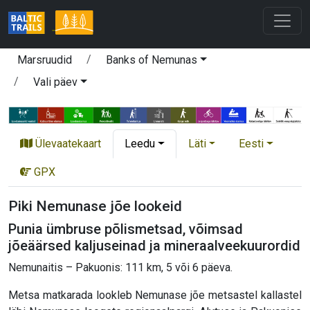
Marsruudid
Banks of Nemunas
Vali päev
Ülevaatekaart
Leedu
Läti
Eesti
GPX
Piki Nemunase jõe lookeid
Punia ümbruse põlismetsad, võimsad
jõeäärsed kaljuseinad ja mineraalveekuurordid
Nemunaitis – Pakuonis: 111 km, 5 või 6 päeva.
Metsa matkarada lookleb Nemunase jõe metsastel kallastel