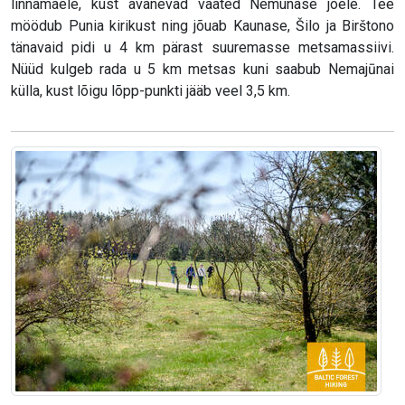
linnamäele, kust avanevad vaated Nemunase jõele. Tee
möödub Punia kirikust ning jõuab Kaunase, Šilo ja Birštono
tänavaid pidi u 4 km pärast suuremasse metsamassiivi.
Nüüd kulgeb rada u 5 km metsas kuni saabub Nemajūnai
külla, kust lõigu lõpp-punkti jääb veel 3,5 km.