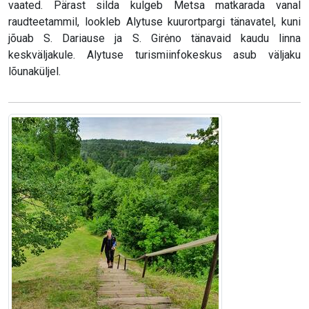
vaated. Pärast silda kulgeb Metsa matkarada vanal
raudteetammil, lookleb Alytuse kuurortpargi tänavatel, kuni
jõuab S. Dariause ja S. Girėno tänavaid kaudu linna
keskväljakule. Alytuse turismiinfokeskus asub väljaku
lõunaküljel.