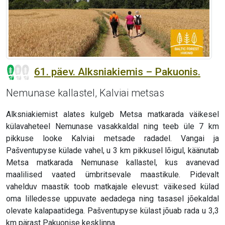
61. päev. Alksniakiemis – Pakuonis.
Nemunase kallastel, Kalviai metsas
Alksniakiemist alates kulgeb Metsa matkarada väikesel
külavaheteel Nemunase vasakkaldal ning teeb üle 7 km
pikkuse looke Kalviai metsade radadel. Vangai ja
Pašventupyse külade vahel, u 3 km pikkusel lõigul, käänutab
Metsa matkarada Nemunase kallastel, kus avanevad
maalilised vaated ümbritsevale maastikule. Pidevalt
vahelduv maastik toob matkajale elevust: väikesed külad
oma lilledesse uppuvate aedadega ning tasasel jõekaldal
olevate kalapaatidega. Pašventupyse külast jõuab rada u 3,3
km pärast Pakuonise kesklinna.