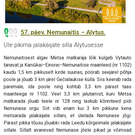
57. päev. Nemunaitis – Alytus.
Üle pikima jalakäijate silla Alytusesse
Nemunaitisest algav Metsa matkaraja lõik kulgeb Vytauto
tänavat ja Kaniūkai–Einorai–Nemunaitise maanteed (nr 1102)
kaudu 1,5 km pikkuselt kirde suunas, pöörab seejärel põhja
poole ja jõuab 3 km järel Gečialaukise külla. Siis keerab rada
paremale, ida poole ning kohtub 3,3 km pärast taas
maanteega nr 1102. Veel 3,3 km jalutamist, kuni Metsa
matkarada jõuab teele nr 128 ning laskub kõnniteed pidi
Nemunase orgu. Siit viib enam kui 3 km pikkune kena
metsarada jalakäijate sillani, et ületada Nemunase jõgi.
Pärast pikka tõusu jõuabki rada Leedu kõrgeimale jalakäijate
sillale. Sillalt avanevad Nemunase jõele pikad ja võimsad