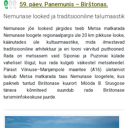
59. päev. Panemunis – Birštonas.
Nemunase looked ja traditsiooniline talumaastik
Nemunase jõe lookeid järgides teeb Metsa matkarada
Nemunase loogete regionaalpargis üle 20 km pikkuse looke,
käänutades üle kultuurmaastike, mida ilmestavad
traditsiooniline arhitektuur ja eri tooni värvitud puithooned.
Rada on metsasem vaid Siponiai ja Puzoniai külade
vahelisel lõigul, kus rada kulgeb väikestel metsateedel.
Pärast Vilniuse–Marijampolė maantee (A16) ületamist
laskub Metsa matkarada taas Nemunase loogetele, kus
paikneb tuntud Birštonase kuurort. Mööda B. Sruogose
tänava kõnniteed suundub rada Birštonase
turismiinfokeskuse juurde.