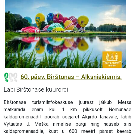
60. päev. Birštonas – Alksniakiemis.
Läbi Birštonase kuurordi
Birštonase turismiinfokeskuse juurest jätkub Metsa
matkarada enam kui 1 km pikkuselt Nemunase
kaldapromenaadil, pöörab seejärel Algirdo tänavale, läbib
Vytautas J. Meška nimelise pargi ning naaseb siis
kaldapromenaadile, kust u 600 meetri pärast keerab