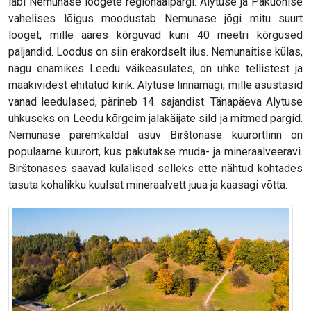
läbi Nemunase loogete regionaalpargi. Alytuse ja Pakuonise
vahelises lõigus moodustab Nemunase jõgi mitu suurt
looget, mille ääres kõrguvad kuni 40 meetri kõrgused
paljandid. Loodus on siin erakordselt ilus. Nemunaitise külas,
nagu enamikes Leedu väikeasulates, on uhke tellistest ja
maakividest ehitatud kirik. Alytuse linnamägi, mille asustasid
vanad leedulased, pärineb 14. sajandist. Tänapäeva Alytuse
uhkuseks on Leedu kõrgeim jalakäijate sild ja mitmed pargid.
Nemunase paremkaldal asuv Birštonase kuurortlinn on
populaarne kuurort, kus pakutakse muda- ja mineraalveeravi.
Birštonases saavad külalised selleks ette nähtud kohtades
tasuta kohalikku kuulsat mineraalvett juua ja kaasagi võtta.