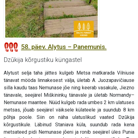
58. päev. Alytus – Panemunis.
Dzūkija kõrgustiku küngastel
Alytust selja taha jättes kulgeb Metsa matkarada Vilniuse
tänavat mööda linnakesest välja, ületab A. Juozapavičiause
silla kaudu taas Nemunase jõe ning keerab vasakule, Jiezno
tänavale, seejärel Miškininkų tänavale ja ületab Normandy–
Nemunase maantee. Nüüd kulgeb rada umbes 2 km ulatuses
metsas, jõuab seejärel väiksele külateele ja suundub 8 km
põhja poole. Siin on näha ulatuslikud vaated Dzūkija
kõrgustikule. Läbinud Staniava küla, suundub rada kena
metsateed pidi Nemunase jõeni ja ronib seejärel üles Punia