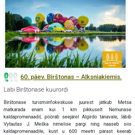
60. päev. Birštonas – Alksniakiemis.
Läbi Birštonase kuurordi
Birštonase turismiinfokeskuse juurest jätkub Metsa
matkarada enam kui 1 km pikkuselt Nemunase
kaldapromenaadil, pöörab seejärel Algirdo tänavale, läbib
Vytautas J. Meška nimelise pargi ning naaseb siis
kaldapromenaadile, kust u 600 meetri pärast keerab