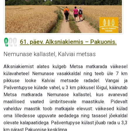
61. päev. Alksniakiemis – Pakuonis.
Nemunase kallastel, Kalviai metsas
Alksniakiemist alates kulgeb Metsa matkarada väikesel
külavaheteel Nemunase vasakkaldal ning teeb üle 7 km
pikkuse looke Kalviai metsade radadel. Vangai ja
Pašventupyse külade vahel, u 3 km pikkusel lõigul, käänutab
Metsa matkarada Nemunase kallastel, kus avanevad
maalilised vaated ümbritsevale maastikule. Pidevalt
vahelduv maastik toob matkajale elevust: väikesed külad
oma lilledesse uppuvate aedadega ning tasasel jõekaldal
olevate kalapaatidega. Pašventupyse külast jõuab rada u 3,3
km pärast Pakuonise kesklinna.