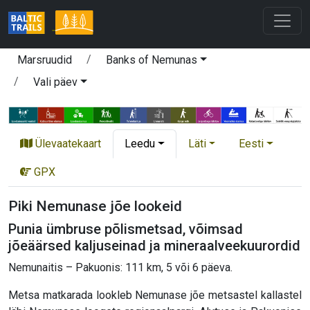
Marsruudid
Banks of Nemunas
Vali päev
Ülevaatekaart
Leedu
Läti
Eesti
GPX
Piki Nemunase jõe lookeid
Punia ümbruse põlismetsad, võimsad
jõeäärsed kaljuseinad ja mineraalveekuurordid
Nemunaitis – Pakuonis: 111 km, 5 või 6 päeva.
Metsa matkarada lookleb Nemunase jõe metsastel kallastel