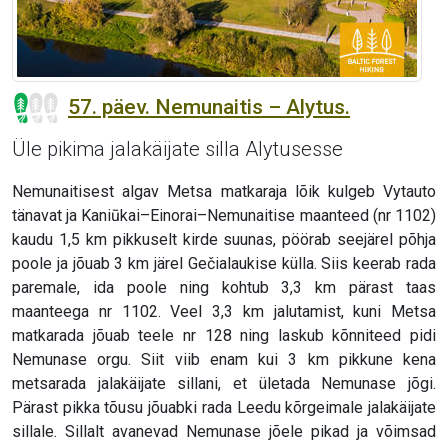
57. päev. Nemunaitis – Alytus.
Üle pikima jalakäijate silla Alytusesse
Nemunaitisest algav Metsa matkaraja lõik kulgeb Vytauto
tänavat ja Kaniūkai–Einorai–Nemunaitise maanteed (nr 1102)
kaudu 1,5 km pikkuselt kirde suunas, pöörab seejärel põhja
poole ja jõuab 3 km järel Gečialaukise külla. Siis keerab rada
paremale, ida poole ning kohtub 3,3 km pärast taas
maanteega nr 1102. Veel 3,3 km jalutamist, kuni Metsa
matkarada jõuab teele nr 128 ning laskub kõnniteed pidi
Nemunase orgu. Siit viib enam kui 3 km pikkune kena
metsarada jalakäijate sillani, et ületada Nemunase jõgi.
Pärast pikka tõusu jõuabki rada Leedu kõrgeimale jalakäijate
sillale. Sillalt avanevad Nemunase jõele pikad ja võimsad