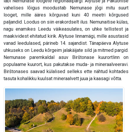
läbi Nemunase loogete regionaalpargi. Alytuse ja Pakuonise
vahelises lõigus moodustab Nemunase jõgi mitu suurt
looget, mille ääres kõrguvad kuni 40 meetri kõrgused
paljandid. Loodus on siin erakordselt ilus. Nemunaitise külas,
nagu enamikes Leedu väikeasulates, on uhke tellistest ja
maakividest ehitatud kirik. Alytuse linnamägi, mille asustasid
vanad leedulased, pärineb 14. sajandist. Tänapäeva Alytuse
uhkuseks on Leedu kõrgeim jalakäijate sild ja mitmed pargid.
Nemunase paremkaldal asuv Birštonase kuurortlinn on
populaarne kuurort, kus pakutakse muda- ja mineraalveeravi.
Birštonases saavad külalised selleks ette nähtud kohtades
tasuta kohalikku kuulsat mineraalvett juua ja kaasagi võtta.