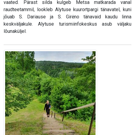
vaated. Pärast silda kulgeb Metsa matkarada vanal
raudteetammil, lookleb Alytuse kuurortpargi tänavatel, kuni
jõuab S. Dariause ja S. Girėno tänavaid kaudu linna
keskväljakule. Alytuse turismiinfokeskus asub väljaku
lõunaküljel.