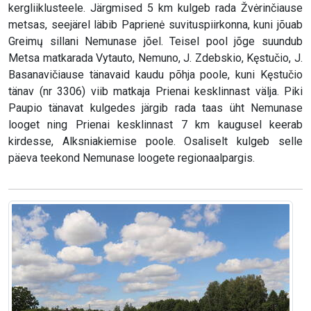
kergliiklusteele. Järgmised 5 km kulgeb rada Žvėrinčiause
metsas, seejärel läbib Paprienė suvituspiirkonna, kuni jõuab
Greimų sillani Nemunase jõel. Teisel pool jõge suundub
Metsa matkarada Vytauto, Nemuno, J. Zdebskio, Kęstučio, J.
Basanavičiause tänavaid kaudu põhja poole, kuni Kęstučio
tänav (nr 3306) viib matkaja Prienai kesklinnast välja. Piki
Paupio tänavat kulgedes järgib rada taas üht Nemunase
looget ning Prienai kesklinnast 7 km kaugusel keerab
kirdesse, Alksniakiemise poole. Osaliselt kulgeb selle
päeva teekond Nemunase loogete regionaalpargis.