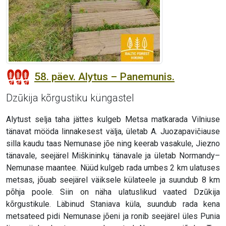
58. päev. Alytus – Panemunis.
Dzūkija kõrgustiku küngastel
Alytust selja taha jättes kulgeb Metsa matkarada Vilniuse
tänavat mööda linnakesest välja, ületab A. Juozapavičiause
silla kaudu taas Nemunase jõe ning keerab vasakule, Jiezno
tänavale, seejärel Miškininkų tänavale ja ületab Normandy–
Nemunase maantee. Nüüd kulgeb rada umbes 2 km ulatuses
metsas, jõuab seejärel väiksele külateele ja suundub 8 km
põhja poole. Siin on näha ulatuslikud vaated Dzūkija
kõrgustikule. Läbinud Staniava küla, suundub rada kena
metsateed pidi Nemunase jõeni ja ronib seejärel üles Punia