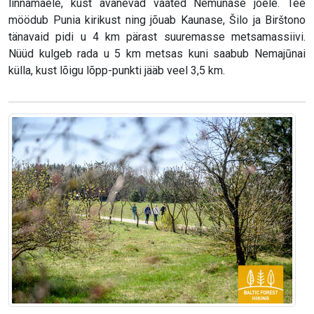
linnamäele, kust avanevad vaated Nemunase jõele. Tee
möödub Punia kirikust ning jõuab Kaunase, Šilo ja Birštono
tänavaid pidi u 4 km pärast suuremasse metsamassiivi.
Nüüd kulgeb rada u 5 km metsas kuni saabub Nemajūnai
külla, kust lõigu lõpp-punkti jääb veel 3,5 km.