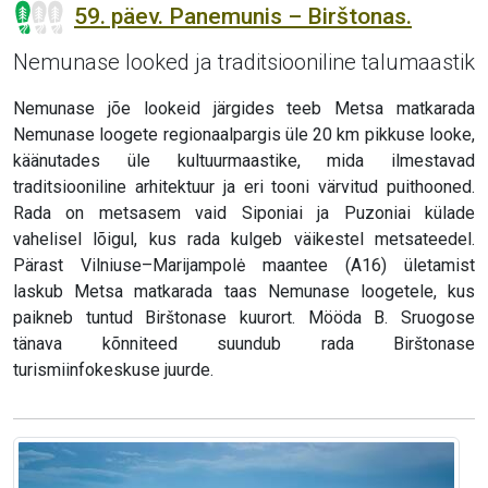
59. päev. Panemunis – Birštonas.
Nemunase looked ja traditsiooniline talumaastik
Nemunase jõe lookeid järgides teeb Metsa matkarada
Nemunase loogete regionaalpargis üle 20 km pikkuse looke,
käänutades üle kultuurmaastike, mida ilmestavad
traditsiooniline arhitektuur ja eri tooni värvitud puithooned.
Rada on metsasem vaid Siponiai ja Puzoniai külade
vahelisel lõigul, kus rada kulgeb väikestel metsateedel.
Pärast Vilniuse–Marijampolė maantee (A16) ületamist
laskub Metsa matkarada taas Nemunase loogetele, kus
paikneb tuntud Birštonase kuurort. Mööda B. Sruogose
tänava kõnniteed suundub rada Birštonase
turismiinfokeskuse juurde.