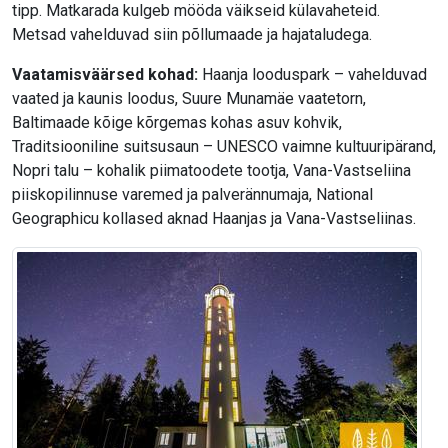
tipp. Matkarada kulgeb mööda väikseid külavaheteid.
Metsad vahelduvad siin põllumaade ja hajataludega.
Vaatamisväärsed kohad:
Haanja looduspark – vahelduvad
vaated ja kaunis loodus, Suure Munamäe vaatetorn,
Baltimaade kõige kõrgemas kohas asuv kohvik,
Traditsiooniline suitsusaun – UNESCO vaimne kultuuripärand,
Nopri talu – kohalik piimatoodete tootja, Vana-Vastseliina
piiskopilinnuse varemed ja palverännumaja, National
Geographicu kollased aknad Haanjas ja Vana-Vastseliinas.