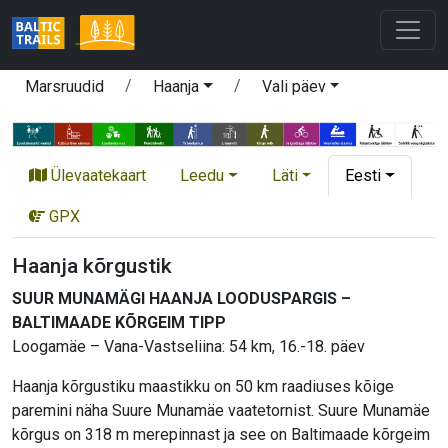
Marsruudid
Haanja
Vali päev
Ülevaatekaart
Leedu
Läti
Eesti
GPX
Haanja kõrgustik
SUUR MUNAMÄGI HAANJA LOODUSPARGIS –
BALTIMAADE KÕRGEIM TIPP
Loogamäe – Vana-Vastseliina: 54 km, 16.-18. päev
Haanja kõrgustiku maastikku on 50 km raadiuses kõige
paremini näha Suure Munamäe vaatetornist. Suure Munamäe
kõrgus on 318 m merepinnast ja see on Baltimaade kõrgeim