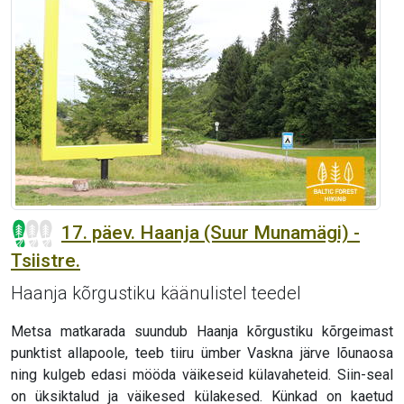
17. päev. Haanja (Suur Munamägi) -
Tsiistre.
Haanja kõrgustiku käänulistel teedel
Metsa matkarada suundub Haanja kõrgustiku kõrgeimast
punktist allapoole, teeb tiiru ümber Vaskna järve lõunaosa
ning kulgeb edasi mööda väikeseid külavaheteid. Siin-seal
on üksiktalud ja väikesed külakesed. Künkad on kaetud