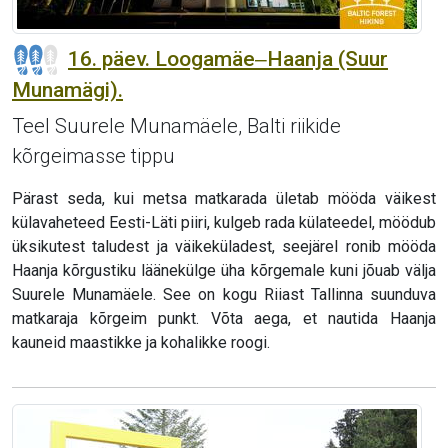
16. päev. Loogamäe‒Haanja (Suur
Munamägi).
Teel Suurele Munamäele, Balti riikide
kõrgeimasse tippu
Pärast seda, kui metsa matkarada ületab mööda väikest
külavaheteed Eesti-Läti piiri, kulgeb rada külateedel, möödub
üksikutest taludest ja väikeküladest, seejärel ronib mööda
Haanja kõrgustiku läänekülge üha kõrgemale kuni jõuab välja
Suurele Munamäele. See on kogu Riiast Tallinna suunduva
matkaraja kõrgeim punkt. Võta aega, et nautida Haanja
kauneid maastikke ja kohalikke roogi.