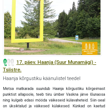
17. päev. Haanja (Suur Munamägi) -
Tsiistre.
Haanja kõrgustiku käänulistel teedel
Metsa matkarada suundub Haanja kõrgustiku kõrgeimast
punktist allapoole, teeb tiiru ümber Vaskna järve lõunaosa
ning kulgeb edasi mööda väikeseid külavaheteid. Siin-seal
on üksiktalud ja väikesed külakesed. Künkad on kaetud