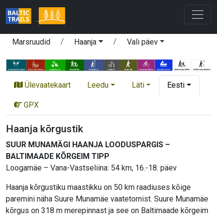
Marsruudid
Haanja
Vali päev
Ülevaatekaart
Leedu
Läti
Eesti
GPX
Haanja kõrgustik
SUUR MUNAMÄGI HAANJA LOODUSPARGIS –
BALTIMAADE KÕRGEIM TIPP
Loogamäe – Vana-Vastseliina: 54 km, 16.-18. päev
Haanja kõrgustiku maastikku on 50 km raadiuses kõige
paremini näha Suure Munamäe vaatetornist. Suure Munamäe
kõrgus on 318 m merepinnast ja see on Baltimaade kõrgeim