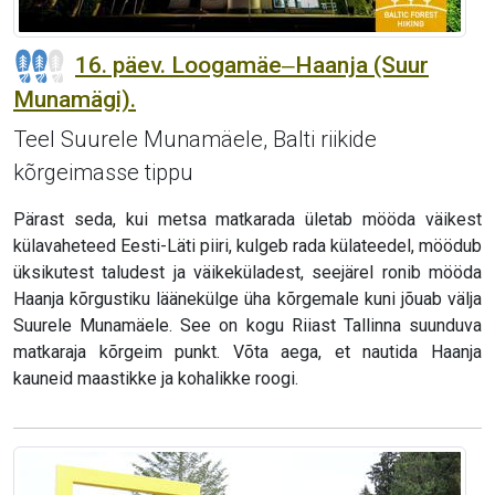
16. päev. Loogamäe‒Haanja (Suur
Munamägi).
Teel Suurele Munamäele, Balti riikide
kõrgeimasse tippu
Pärast seda, kui metsa matkarada ületab mööda väikest
külavaheteed Eesti-Läti piiri, kulgeb rada külateedel, möödub
üksikutest taludest ja väikeküladest, seejärel ronib mööda
Haanja kõrgustiku läänekülge üha kõrgemale kuni jõuab välja
Suurele Munamäele. See on kogu Riiast Tallinna suunduva
matkaraja kõrgeim punkt. Võta aega, et nautida Haanja
kauneid maastikke ja kohalikke roogi.