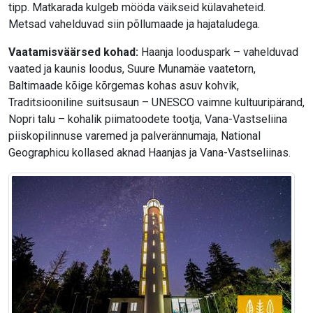
tipp. Matkarada kulgeb mööda väikseid külavaheteid.
Metsad vahelduvad siin põllumaade ja hajataludega.
Vaatamisväärsed kohad:
Haanja looduspark – vahelduvad
vaated ja kaunis loodus, Suure Munamäe vaatetorn,
Baltimaade kõige kõrgemas kohas asuv kohvik,
Traditsiooniline suitsusaun – UNESCO vaimne kultuuripärand,
Nopri talu – kohalik piimatoodete tootja, Vana-Vastseliina
piiskopilinnuse varemed ja palverännumaja, National
Geographicu kollased aknad Haanjas ja Vana-Vastseliinas.