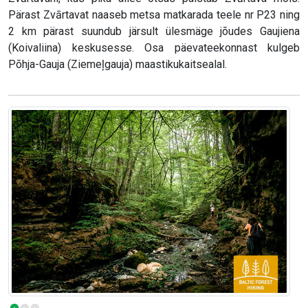
Pärast Zvārtavat naaseb metsa matkarada teele nr P23 ning
2 km pärast suundub järsult ülesmäge jõudes Gaujiena
(Koivaliina) keskusesse. Osa päevateekonnast kulgeb
Põhja-Gauja (Ziemeļgauja) maastikukaitsealal.