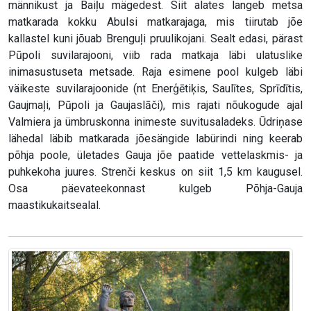
männikust ja Baiļu mägedest. Siit alates langeb metsa
matkarada kokku Abulsi matkarajaga, mis tiirutab jõe
kallastel kuni jõuab Brenguļi pruulikojani. Sealt edasi, pärast
Pūpoli suvilarajooni, viib rada matkaja läbi ulatuslike
inimasustuseta metsade. Raja esimene pool kulgeb läbi
väikeste suvilarajoonide (nt Enerģētiķis, Saulītes, Sprīdītis,
Gaujmaļi, Pūpoli ja Gaujaslāči), mis rajati nõukogude ajal
Valmiera ja ümbruskonna inimeste suvitusaladeks. Ūdriņase
lähedal läbib matkarada jõesängide labürindi ning keerab
põhja poole, ületades Gauja jõe paatide vettelaskmis- ja
puhkekoha juures. Strenči keskus on siit 1,5 km kaugusel.
Osa päevateekonnast kulgeb Põhja-Gauja
maastikukaitsealal.