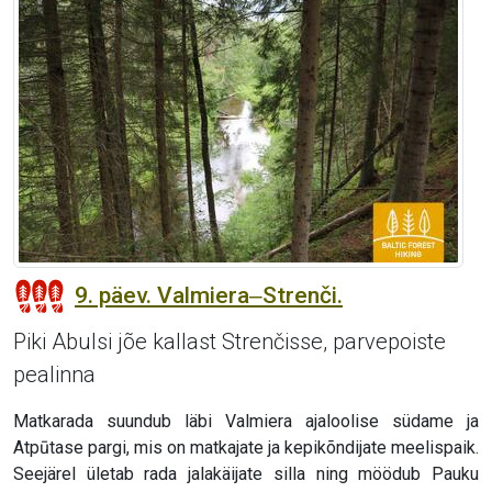
9. päev. Valmiera‒Strenči.
Piki Abulsi jõe kallast Strenčisse, parvepoiste
pealinna
Matkarada suundub läbi Valmiera ajaloolise südame ja
Atpūtase pargi, mis on matkajate ja kepikõndijate meelispaik.
Seejärel ületab rada jalakäijate silla ning möödub Pauku