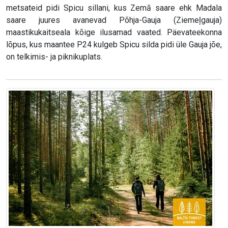
metsateid pidi Spicu sillani, kus Zemā saare ehk Madala
saare juures avanevad Põhja-Gauja (Ziemeļgauja)
maastikukaitseala kõige ilusamad vaated. Päevateekonna
lõpus, kus maantee P24 kulgeb Spicu silda pidi üle Gauja jõe,
on telkimis- ja piknikuplats.