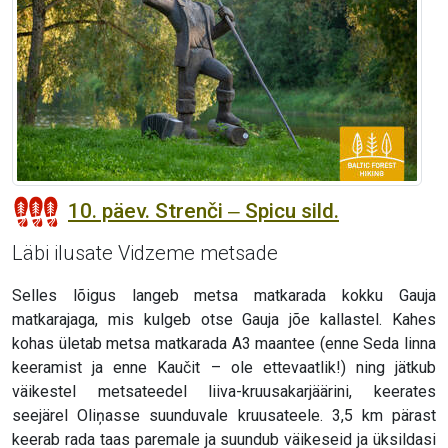
10. päev. Strenči ‒ Spicu sild.
Läbi ilusate Vidzeme metsade
Selles lõigus langeb metsa matkarada kokku Gauja
matkarajaga, mis kulgeb otse Gauja jõe kallastel. Kahes
kohas ületab metsa matkarada A3 maantee (enne Seda linna
keeramist ja enne Kaučit – ole ettevaatlik!) ning jätkub
väikestel metsateedel liiva-kruusakarjäärini, keerates
seejärel Oliņasse suunduvale kruusateele. 3,5 km pärast
keerab rada taas paremale ja suundub väikeseid ja üksildasi