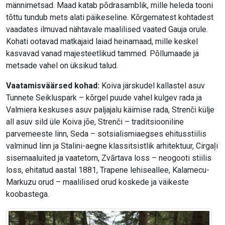
männimetsad. Maad katab põdrasamblik, mille heleda tooni
tõttu tundub mets alati päikeseline. Kõrgematest kohtadest
vaadates ilmuvad nähtavale maalilised vaated Gauja orule.
Kohati ootavad matkajaid laiad heinamaad, mille keskel
kasvavad vanad majesteetlikud tammed. Põllumaade ja
metsade vahel on üksikud talud.
Vaatamisväärsed kohad:
Koiva järskudel kallastel asuv
Tunnete Seikluspark – kõrgel puude vahel kulgev rada ja
Valmiera keskuses asuv paljajalu käimise rada, Strenči külje
all asuv sild üle Koiva jõe, Strenči – traditsiooniline
parvemeeste linn, Seda – sotsialismiaegses ehitusstiilis
valminud linn ja Stalini-aegne klassitsistlik arhitektuur, Cirgaļi
sisemaaluited ja vaatetorn, Zvārtava loss – neogooti stiilis
loss, ehitatud aastal 1881, Trapene lehiseallee, Kalamecu-
Markuzu orud – maalilised orud koskede ja väikeste
koobastega.