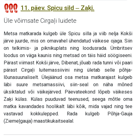
11. päev. Spicu sild ‒ Zaķi.
Üle võimsate Cirgaļi luidete
Metsa matkarada kulgeb üle Spicu silla ja viib nelja Kokši
järve juurde, mis on omavahel ühendatud väikese ojaga. Siin
on telkimis- ja piknikuplats ning loodusrada. Ümbritsev
loodus on väga kaunis ning metsad on täis häid söögiseeni.
Pärast viimast Kokši järve, Dibenat, jõuab rada tunni või paari
pärast Cirgaļi luitemassiivini ning ületab selle põhja-
lõunasuunaliselt. Ülejäänud osa metsa matkarajast kulgeb
läbi suure metsamassiivi, siin-seal on näha mõned
üksiktalud või väikejärved. Päevateekond lõpeb väikeses
Zaķi külas. Külas puuduvad teenused, seega mõtle oma
matka kavandades hoolikalt läbi kõik, mida vajad ning tee
vastavad kokkulepped. Rada kulgeb Põhja-Gauja
(Ziemeļgauja) maastikukaitsealal.