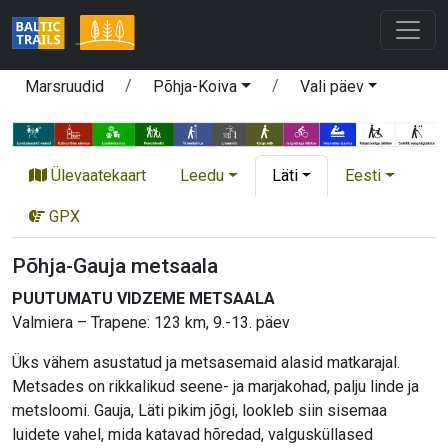
Marsruudid
Põhja-Koiva
Vali päev
Ülevaatekaart
Leedu
Läti
Eesti
GPX
Põhja-Gauja metsaala
PUUTUMATU VIDZEME METSAALA
Valmiera – Trapene: 123 km, 9.-13. päev
Üks vähem asustatud ja metsasemaid alasid matkarajal.
Metsades on rikkalikud seene- ja marjakohad, palju linde ja
metsloomi. Gauja, Läti pikim jõgi, lookleb siin sisemaa
luidete vahel, mida katavad hõredad, valgusküllased