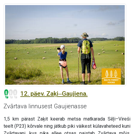
12. päev. Zaķi‒Gaujiena.
Zvārtava linnusest Gaujienasse
1,5 km pärast Zaķit keerab metsa matkarada Sēļi–Vireši
teelt (P23) kõrvale ning jätkub piki väikest külavaheteed kuni
Zvārtavani, kus pika allee otsas paistab Zvārtava mõis.