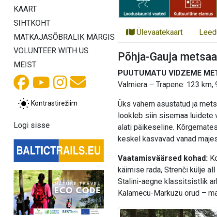
KAART
SIHTKOHT
Ülevaatekaart
Leed
MATKAJASÕBRALIK MÄRGIS
VOLUNTEER WITH US
Põhja-Gauja metsaa
MEIST
PUUTUMATU VIDZEME ME
Valmiera – Trapene: 123 km, 
Kontrastirežiim
Üks vähem asustatud ja metsas
lookleb siin sisemaa luidete
Logi sisse
alati päikeseline. Kõrgemates
keskel kasvavad vanad majes
Vaatamisväärsed kohad:
Ko
käimise rada, Strenči külje al
Stalini-aegne klassitsistlik a
Kalamecu-Markuzu orud – maa