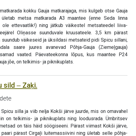
 matkarada kokku Gauja matkarajaga, mis kulgeb otse Gauja
s ületab metsa matkarada A3 maantee (enne Seda linna
ole ettevaatlik!) ning jätkub väikestel metsateedel liiva-
 seejärel Oliņasse suunduvale kruusateele. 3,5 km pärast
 suundub väikeseid ja üksildasi metsateid pidi Spicu sillani,
la saare juures avanevad Põhja-Gauja (Ziemeļgauja)
lusamad vaated. Päevateekonna lõpus, kus maantee P24
uja jõe, on telkimis- ja piknikuplats.
 sild ‒ Zaķi.
idete
picu silla ja viib nelja Kokši järve juurde, mis on omavahel
in on telkimis- ja piknikuplats ning loodusrada. Ümbritsev
metsad on täis häid söögiseeni. Pärast viimast Kokši järve,
 paari pärast Cirgaļi luitemassiivini ning ületab selle põhja-