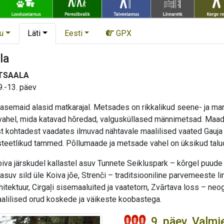
u
Läti
Eesti
GPX
la
TSAALA
9.-13. päev
emaid alasid matkarajal. Metsades on rikkalikud seene- ja marjak
 vahel, mida katavad hõredad, valgusküllased männimetsad. Maad 
t kohtadest vaadates ilmuvad nähtavale maalilised vaated Gauja 
teetlikud tammed. Põllumaade ja metsade vahel on üksikud talu
iva järskudel kallastel asuv Tunnete Seikluspark – kõrgel puude 
l asuv sild üle Koiva jõe, Strenči – traditsiooniline parvemeeste l
rhitektuur, Cirgaļi sisemaaluited ja vaatetorn, Zvārtava loss – neog
lilised orud koskede ja väikeste koobastega.
9. päev. Valmi