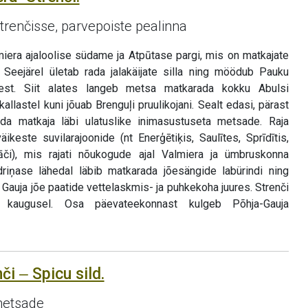
 Strenčisse, parvepoiste pealinna
iera ajaloolise südame ja Atpūtase pargi, mis on matkajate
. Seejärel ületab rada jalakäijate silla ning möödub Pauku
est. Siit alates langeb metsa matkarada kokku Abulsi
kallastel kuni jõuab Brenguļi pruulikojani. Sealt edasi, pärast
rada matkaja läbi ulatuslike inimasustuseta metsade. Raja
keste suvilarajoonide (nt Enerģētiķis, Saulītes, Sprīdītis,
lāči), mis rajati nõukogude ajal Valmiera ja ümbruskonna
driņase lähedal läbib matkarada jõesängide labürindi ning
 Gauja jõe paatide vettelaskmis- ja puhkekoha juures. Strenči
kaugusel. Osa päevateekonnast kulgeb Põhja-Gauja
či ‒ Spicu sild.
metsade