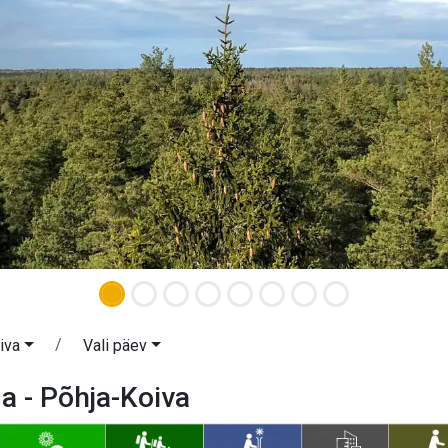
iva
Vali päev
 - Põhja-Koiva