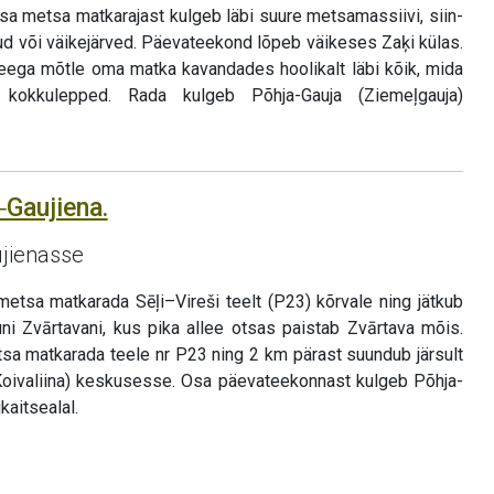
osa metsa matkarajast kulgeb läbi suure metsamassiivi, siin-
ud või väikejärved. Päevateekond lõpeb väikeses Zaķi külas.
eega mõtle oma matka kavandades hoolikalt läbi kõik, mida
kokkulepped. Rada kulgeb Põhja-Gauja (Ziemeļgauja)
‒Gaujiena.
ujienasse
metsa matkarada Sēļi–Vireši teelt (P23) kõrvale ning jätkub
uni Zvārtavani, kus pika allee otsas paistab Zvārtava mõis.
sa matkarada teele nr P23 ning 2 km pärast suundub järsult
Koivaliina) keskusesse. Osa päevateekonnast kulgeb Põhja-
kaitsealal.