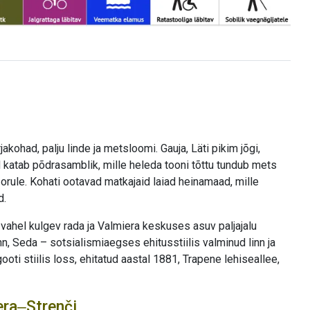
ohad, palju linde ja metsloomi. Gauja, Läti pikim jõgi,
katab põdrasamblik, mille heleda tooni tõttu tundub mets
orule. Kohati ootavad matkajaid laiad heinamaad, mille
d.
vahel kulgev rada ja Valmiera keskuses asuv paljajalu
inn, Seda – sotsialismiaegses ehitusstiilis valminud linn ja
ooti stiilis loss, ehitatud aastal 1881, Trapene lehiseallee,
era‒Strenči.