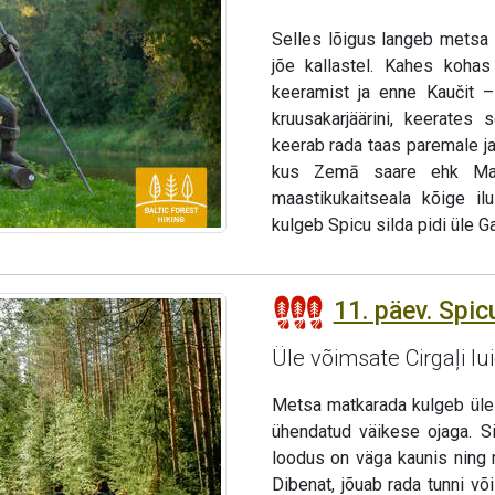
Selles lõigus langeb metsa
jõe kallastel. Kahes koha
keeramist ja enne Kaučit – 
kruusakarjäärini, keerates
keerab rada taas paremale ja
kus Zemā saare ehk Mada
maastikukaitseala kõige i
kulgeb Spicu silda pidi üle Ga
11. päev. Spicu
Üle võimsate Cirgaļi lu
Metsa matkarada kulgeb üle S
ühendatud väikese ojaga. Si
loodus on väga kaunis ning 
Dibenat, jõuab rada tunni või