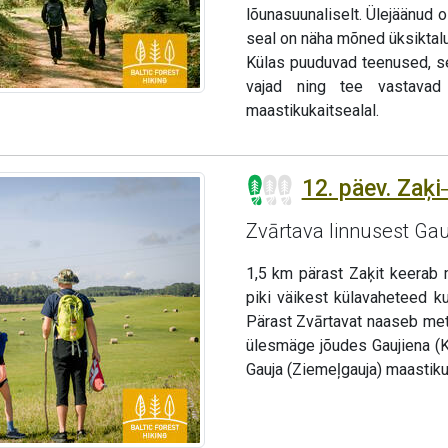
lõunasuunaliselt. Ülejäänud 
seal on näha mõned üksiktal
Külas puuduvad teenused, s
vajad ning tee vastavad 
maastikukaitsealal.
12. päev. Zaķi
Zvārtava linnusest Ga
1,5 km pärast Zaķit keerab 
piki väikest külavaheteed k
Pärast Zvārtavat naaseb met
ülesmäge jõudes Gaujiena (
Gauja (Ziemeļgauja) maastiku