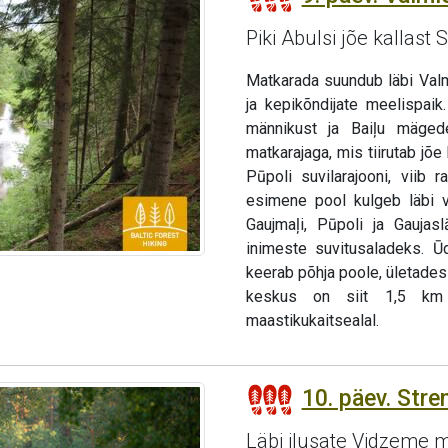
Piki Abulsi jõe kallast
Matkarada suundub läbi Valm
ja kepikõndijate meelispaik
männikust ja Baiļu mäged
matkarajaga, mis tiirutab jõe 
Pūpoli suvilarajooni, viib 
esimene pool kulgeb läbi väi
Gaujmaļi, Pūpoli ja Gaujas
inimeste suvitusaladeks. Ū
keerab põhja poole, ületades
keskus on siit 1,5 km 
maastikukaitsealal.
10. päev. Stren
Läbi ilusate Vidzeme 