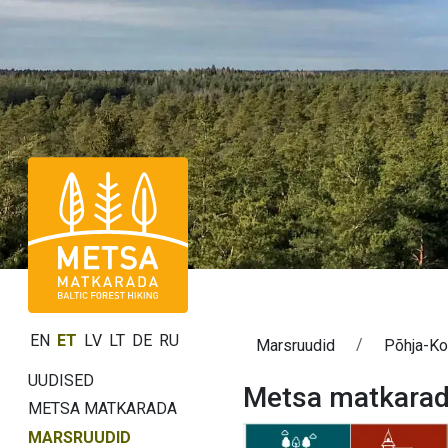
EN
ET
LV
LT
DE
RU
Marsruudid
Põhja-Ko
UUDISED
Metsa matkarada
METSA MATKARADA
MARSRUUDID