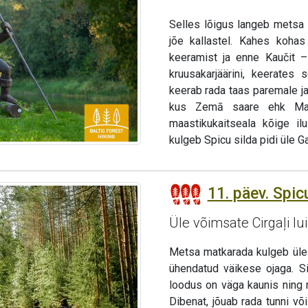
Selles lõigus langeb metsa
jõe kallastel. Kahes koha
keeramist ja enne Kaučit – 
kruusakarjäärini, keerates
keerab rada taas paremale ja
kus Zemā saare ehk Mada
maastikukaitseala kõige i
kulgeb Spicu silda pidi üle Ga
11. päev. Spicu
Üle võimsate Cirgaļi lu
Metsa matkarada kulgeb üle S
ühendatud väikese ojaga. Si
loodus on väga kaunis ning 
Dibenat, jõuab rada tunni või