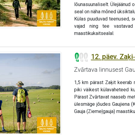
lõunasuunaliselt. Ülejäänud 
seal on näha mõned üksiktal
Külas puuduvad teenused, s
vajad ning tee vastavad 
maastikukaitsealal.
12. päev. Zaķi
Zvārtava linnusest Ga
1,5 km pärast Zaķit keerab 
piki väikest külavaheteed k
Pärast Zvārtavat naaseb met
ülesmäge jõudes Gaujiena (
Gauja (Ziemeļgauja) maastiku