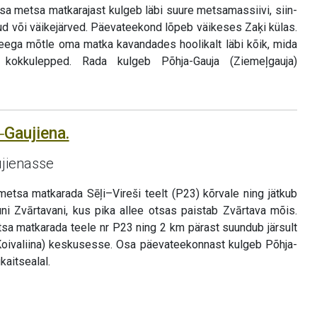
osa metsa matkarajast kulgeb läbi suure metsamassiivi, siin-
ud või väikejärved. Päevateekond lõpeb väikeses Zaķi külas.
eega mõtle oma matka kavandades hoolikalt läbi kõik, mida
kokkulepped. Rada kulgeb Põhja-Gauja (Ziemeļgauja)
‒Gaujiena.
ujienasse
metsa matkarada Sēļi–Vireši teelt (P23) kõrvale ning jätkub
uni Zvārtavani, kus pika allee otsas paistab Zvārtava mõis.
sa matkarada teele nr P23 ning 2 km pärast suundub järsult
Koivaliina) keskusesse. Osa päevateekonnast kulgeb Põhja-
kaitsealal.