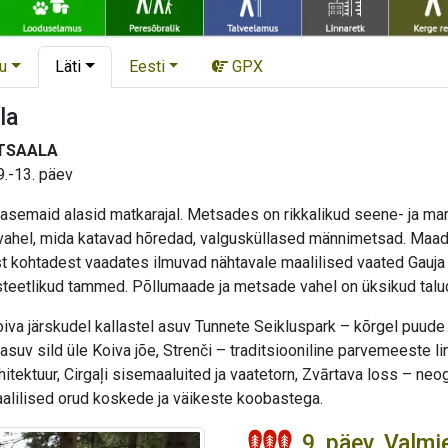
u
Läti
Eesti
GPX
la
TSAALA
9.-13. päev
emaid alasid matkarajal. Metsades on rikkalikud seene- ja marjak
 vahel, mida katavad hõredad, valgusküllased männimetsad. Maad 
t kohtadest vaadates ilmuvad nähtavale maalilised vaated Gauja 
teetlikud tammed. Põllumaade ja metsade vahel on üksikud talu
iva järskudel kallastel asuv Tunnete Seikluspark – kõrgel puude 
l asuv sild üle Koiva jõe, Strenči – traditsiooniline parvemeeste l
rhitektuur, Cirgaļi sisemaaluited ja vaatetorn, Zvārtava loss – neog
lilised orud koskede ja väikeste koobastega.
9. päev. Valmi