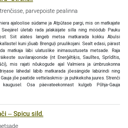
 Strenčisse, parvepoiste pealinna
iera ajaloolise südame ja Atpūtase pargi, mis on matkajate
. Seejärel ületab rada jalakäijate silla ning möödub Pauku
est. Siit alates langeb metsa matkarada kokku Abulsi
kallastel kuni jõuab Brenguļi pruulikojani. Sealt edasi, pärast
rada matkaja läbi ulatuslike inimasustuseta metsade. Raja
keste suvilarajoonide (nt Enerģētiķis, Saulītes, Sprīdītis,
lāči), mis rajati nõukogude ajal Valmiera ja ümbruskonna
driņase lähedal läbib matkarada jõesängide labürindi ning
 Gauja jõe paatide vettelaskmis- ja puhkekoha juures. Strenči
kaugusel. Osa päevateekonnast kulgeb Põhja-Gauja
či ‒ Spicu sild.
metsade