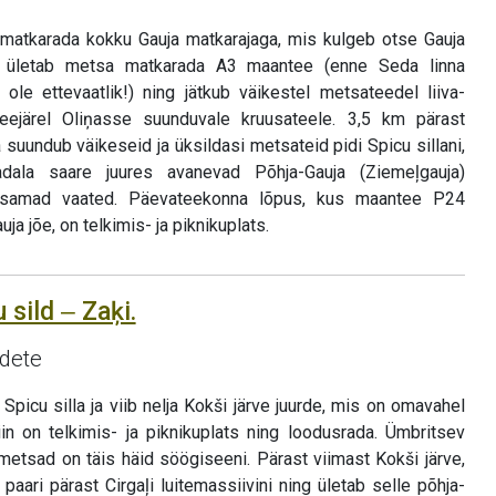
 matkarada kokku Gauja matkarajaga, mis kulgeb otse Gauja
s ületab metsa matkarada A3 maantee (enne Seda linna
ole ettevaatlik!) ning jätkub väikestel metsateedel liiva-
 seejärel Oliņasse suunduvale kruusateele. 3,5 km pärast
 suundub väikeseid ja üksildasi metsateid pidi Spicu sillani,
la saare juures avanevad Põhja-Gauja (Ziemeļgauja)
lusamad vaated. Päevateekonna lõpus, kus maantee P24
uja jõe, on telkimis- ja piknikuplats.
 sild ‒ Zaķi.
idete
picu silla ja viib nelja Kokši järve juurde, mis on omavahel
in on telkimis- ja piknikuplats ning loodusrada. Ümbritsev
metsad on täis häid söögiseeni. Pärast viimast Kokši järve,
 paari pärast Cirgaļi luitemassiivini ning ületab selle põhja-