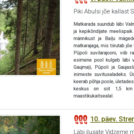
Piki Abulsi jõe kallast
Matkarada suundub läbi Valm
ja kepikõndijate meelispaik
männikust ja Baiļu mäged
matkarajaga, mis tiirutab jõe 
Pūpoli suvilarajooni, viib 
esimene pool kulgeb läbi väi
Gaujmaļi, Pūpoli ja Gaujas
inimeste suvitusaladeks. Ū
keerab põhja poole, ületades
keskus on siit 1,5 km 
maastikukaitsealal.
10. päev. Stren
Läbi ilusate Vidzeme 