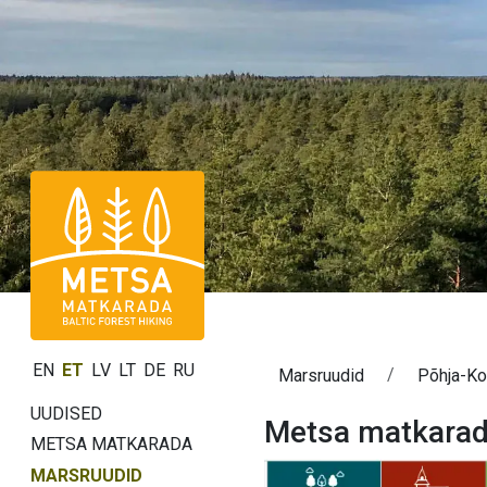
EN
ET
LV
LT
DE
RU
Marsruudid
Põhja-Ko
UUDISED
Metsa matkarada
METSA MATKARADA
MARSRUUDID