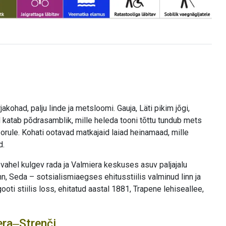
ohad, palju linde ja metsloomi. Gauja, Läti pikim jõgi,
katab põdrasamblik, mille heleda tooni tõttu tundub mets
orule. Kohati ootavad matkajaid laiad heinamaad, mille
d.
vahel kulgev rada ja Valmiera keskuses asuv paljajalu
inn, Seda – sotsialismiaegses ehitusstiilis valminud linn ja
ooti stiilis loss, ehitatud aastal 1881, Trapene lehiseallee,
era‒Strenči.