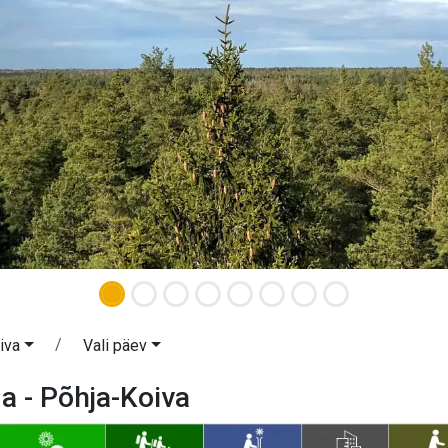
iva
Vali päev
 - Põhja-Koiva