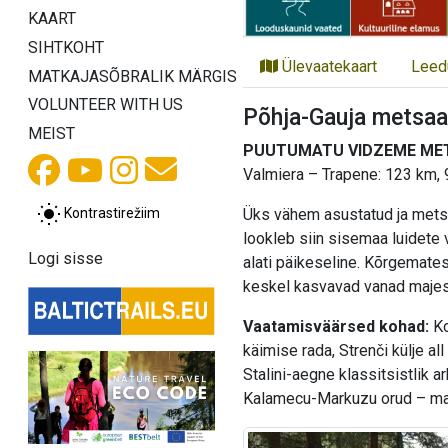
KAART
SIHTKOHT
Ülevaatekaart
Leed
MATKAJASÕBRALIK MÄRGIS
VOLUNTEER WITH US
Põhja-Gauja metsaa
MEIST
PUUTUMATU VIDZEME ME
Valmiera – Trapene: 123 km, 
Kontrastirežiim
Üks vähem asustatud ja metsas
lookleb siin sisemaa luidete
Logi sisse
alati päikeseline. Kõrgemates
keskel kasvavad vanad majes
Vaatamisväärsed kohad:
Ko
käimise rada, Strenči külje al
Stalini-aegne klassitsistlik a
Kalamecu-Markuzu orud – maa