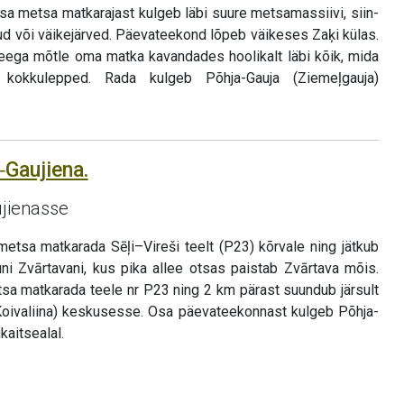
osa metsa matkarajast kulgeb läbi suure metsamassiivi, siin-
ud või väikejärved. Päevateekond lõpeb väikeses Zaķi külas.
eega mõtle oma matka kavandades hoolikalt läbi kõik, mida
kokkulepped. Rada kulgeb Põhja-Gauja (Ziemeļgauja)
‒Gaujiena.
ujienasse
metsa matkarada Sēļi–Vireši teelt (P23) kõrvale ning jätkub
uni Zvārtavani, kus pika allee otsas paistab Zvārtava mõis.
sa matkarada teele nr P23 ning 2 km pärast suundub järsult
Koivaliina) keskusesse. Osa päevateekonnast kulgeb Põhja-
kaitsealal.