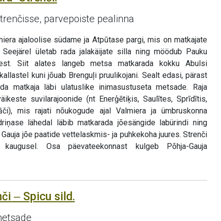
 Strenčisse, parvepoiste pealinna
iera ajaloolise südame ja Atpūtase pargi, mis on matkajate
. Seejärel ületab rada jalakäijate silla ning möödub Pauku
est. Siit alates langeb metsa matkarada kokku Abulsi
kallastel kuni jõuab Brenguļi pruulikojani. Sealt edasi, pärast
rada matkaja läbi ulatuslike inimasustuseta metsade. Raja
keste suvilarajoonide (nt Enerģētiķis, Saulītes, Sprīdītis,
lāči), mis rajati nõukogude ajal Valmiera ja ümbruskonna
driņase lähedal läbib matkarada jõesängide labürindi ning
 Gauja jõe paatide vettelaskmis- ja puhkekoha juures. Strenči
kaugusel. Osa päevateekonnast kulgeb Põhja-Gauja
či ‒ Spicu sild.
metsade