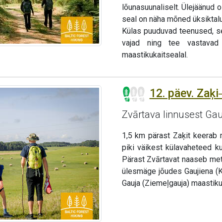
lõunasuunaliselt. Ülejäänud 
seal on näha mõned üksiktal
Külas puuduvad teenused, s
vajad ning tee vastavad 
maastikukaitsealal.
12. päev. Zaķi
Zvārtava linnusest Ga
1,5 km pärast Zaķit keerab 
piki väikest külavaheteed k
Pärast Zvārtavat naaseb met
ülesmäge jõudes Gaujiena (
Gauja (Ziemeļgauja) maastiku