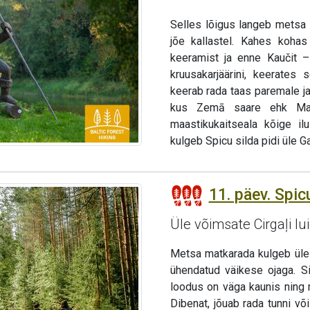
Selles lõigus langeb metsa
jõe kallastel. Kahes koha
keeramist ja enne Kaučit – 
kruusakarjäärini, keerates
keerab rada taas paremale ja
kus Zemā saare ehk Mada
maastikukaitseala kõige i
kulgeb Spicu silda pidi üle Ga
11. päev. Spicu
Üle võimsate Cirgaļi lu
Metsa matkarada kulgeb üle S
ühendatud väikese ojaga. Si
loodus on väga kaunis ning 
Dibenat, jõuab rada tunni või