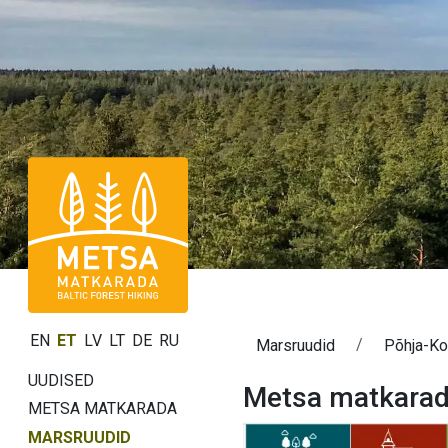
EN
ET
LV
LT
DE
RU
Marsruudid
Põhja-Ko
UUDISED
Metsa matkarada
METSA MATKARADA
MARSRUUDID