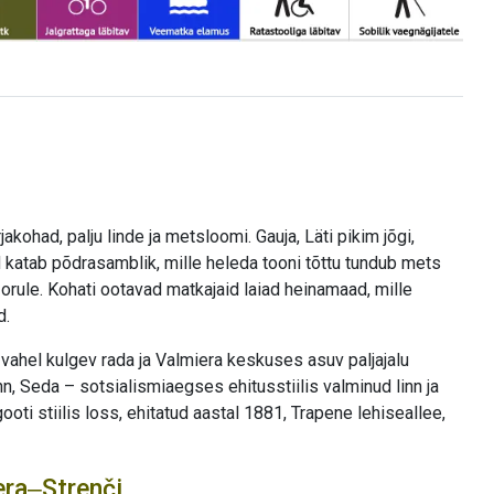
ohad, palju linde ja metsloomi. Gauja, Läti pikim jõgi,
katab põdrasamblik, mille heleda tooni tõttu tundub mets
orule. Kohati ootavad matkajaid laiad heinamaad, mille
d.
vahel kulgev rada ja Valmiera keskuses asuv paljajalu
inn, Seda – sotsialismiaegses ehitusstiilis valminud linn ja
ooti stiilis loss, ehitatud aastal 1881, Trapene lehiseallee,
era‒Strenči.