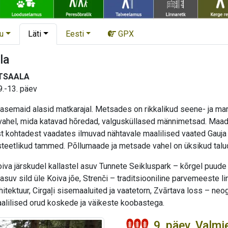
u
Läti
Eesti
GPX
la
TSAALA
9.-13. päev
emaid alasid matkarajal. Metsades on rikkalikud seene- ja marjak
 vahel, mida katavad hõredad, valgusküllased männimetsad. Maad 
t kohtadest vaadates ilmuvad nähtavale maalilised vaated Gauja 
teetlikud tammed. Põllumaade ja metsade vahel on üksikud talu
iva järskudel kallastel asuv Tunnete Seikluspark – kõrgel puude 
l asuv sild üle Koiva jõe, Strenči – traditsiooniline parvemeeste l
rhitektuur, Cirgaļi sisemaaluited ja vaatetorn, Zvārtava loss – neog
lilised orud koskede ja väikeste koobastega.
9. päev. Valmi