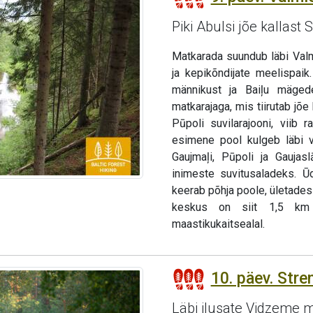
Piki Abulsi jõe kallast
Matkarada suundub läbi Valm
ja kepikõndijate meelispaik
männikust ja Baiļu mäged
matkarajaga, mis tiirutab jõe 
Pūpoli suvilarajooni, viib 
esimene pool kulgeb läbi väi
Gaujmaļi, Pūpoli ja Gaujas
inimeste suvitusaladeks. Ū
keerab põhja poole, ületades
keskus on siit 1,5 km 
maastikukaitsealal.
10. päev. Stren
Läbi ilusate Vidzeme 