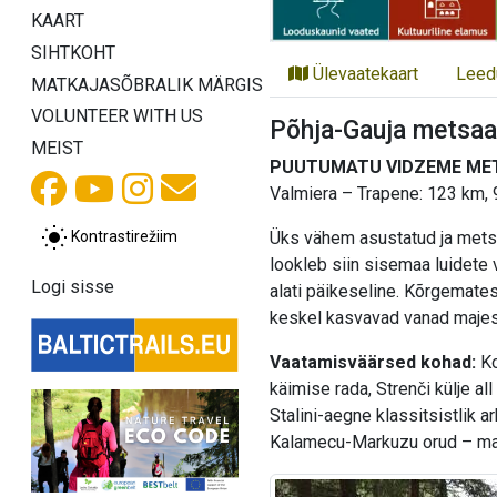
KAART
SIHTKOHT
Ülevaatekaart
Leed
MATKAJASÕBRALIK MÄRGIS
VOLUNTEER WITH US
Põhja-Gauja metsaa
MEIST
PUUTUMATU VIDZEME ME
Valmiera – Trapene: 123 km, 
Kontrastirežiim
Üks vähem asustatud ja metsas
lookleb siin sisemaa luidete
Logi sisse
alati päikeseline. Kõrgemates
keskel kasvavad vanad majes
Vaatamisväärsed kohad:
Ko
käimise rada, Strenči külje al
Stalini-aegne klassitsistlik a
Kalamecu-Markuzu orud – maa