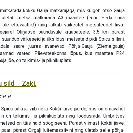
 matkarada kokku Gauja matkarajaga, mis kulgeb otse Gauja
s ületab metsa matkarada A3 maantee (enne Seda linna
ole ettevaatlik!) ning jätkub väikestel metsateedel liiva-
 seejärel Oliņasse suunduvale kruusateele. 3,5 km pärast
 suundub väikeseid ja üksildasi metsateid pidi Spicu sillani,
la saare juures avanevad Põhja-Gauja (Ziemeļgauja)
lusamad vaated. Päevateekonna lõpus, kus maantee P24
uja jõe, on telkimis- ja piknikuplats.
 sild ‒ Zaķi.
idete
picu silla ja viib nelja Kokši järve juurde, mis on omavahel
in on telkimis- ja piknikuplats ning loodusrada. Ümbritsev
metsad on täis häid söögiseeni. Pärast viimast Kokši järve,
 paari pärast Cirgaļi luitemassiivini ning ületab selle põhja-