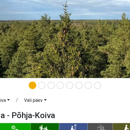
iva
Vali päev
 - Põhja-Koiva