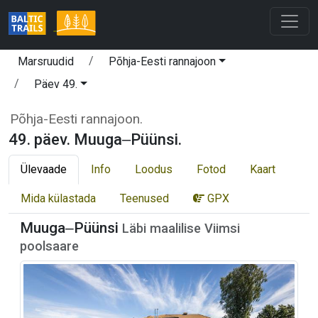
Marsruudid
Põhja-Eesti rannajoon
Päev 49.
Põhja-Eesti rannajoon.
49. päev. Muuga‒Püünsi.
Ülevaade
Info
Loodus
Fotod
Kaart
Mida külastada
Teenused
GPX
Muuga‒Püünsi
Läbi maalilise Viimsi
poolsaare