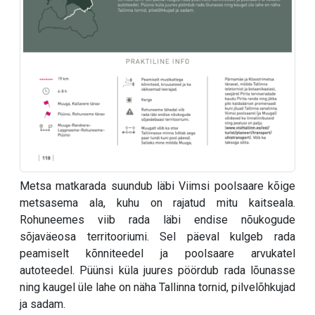
Metsa matkarada suundub läbi Viimsi poolsaare kõige
metsasema ala, kuhu on rajatud mitu kaitseala.
Rohuneemes viib rada läbi endise nõukogude
sõjaväeosa territooriumi. Sel päeval kulgeb rada
peamiselt kõnniteedel ja poolsaare arvukatel
autoteedel. Püünsi küla juures pöördub rada lõunasse
ning kaugel üle lahe on näha Tallinna tornid, pilvelõhkujad
ja sadam.